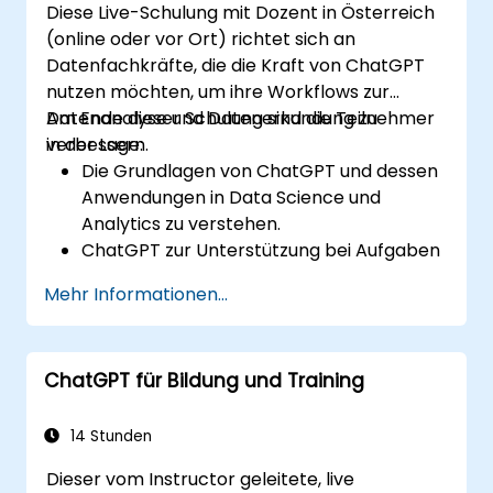
Diese Live-Schulung mit Dozent in Österreich
(online oder vor Ort) richtet sich an
Datenfachkräfte, die die Kraft von ChatGPT
nutzen möchten, um ihre Workflows zur
Datenanalyse und Datenerkundung zu
Am Ende dieser Schulung sind die Teilnehmer
verbessern.
in der Lage:
Die Grundlagen von ChatGPT und dessen
Anwendungen in Data Science und
Analytics zu verstehen.
ChatGPT zur Unterstützung bei Aufgaben
der Datenerkundung und -analyse
Mehr Informationen...
einzusetzen.
ChatGPT zu nutzen, um Erkenntnisse zu
generieren und Entscheidungsprozesse zu
ChatGPT für Bildung und Training
unterstützen.
Best Practices für die Integration von
ChatGPT in Data Science-Workflows zu
14 Stunden
implementieren.
Dieser vom Instructor geleitete, live