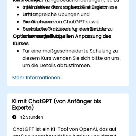
optimieren, dass sie bessere Ergebnisse
Interaktiver Vortrag und Diskussion.
liefern.
Umfangreiche Übungen und
Die Grenzen von ChatGPT sowie
Praxisphasen.
bewährte Praktiken für den Einsatz zu
Praktische Anwendung in einer Live-
Optionen zur individuellen Anpassung des
erkennen.
Laborumgebung.
Kurses
Für eine maßgeschneiderte Schulung zu
diesem Kurs wenden Sie sich bitte an uns,
um die Details abzustimmen.
Mehr Informationen...
KI mit ChatGPT (von Anfänger bis
Experte)
42 Stunden
ChatGPT ist ein KI-Tool von OpenAI, das auf