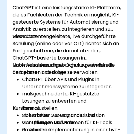
ChatGPT ist eine leistungsstarke KI-Plattform,
die es Fachleuten der Technik ermöglicht, KI-
gesteuerte Systeme für Automatisierung und
Analytik zu erstellen, zu integrieren und zu
verwalten.
Diese dozentengeleitete, live durchgeführte
Schulung (online oder vor Ort) richtet sich an
Fortgeschrittene, die darauf abzielen,
ChatGPT-basierte Lösungen in
Unternehmensumgebungen zu entwickeln,
Nach Abschluss dieser Schulung werden die
anzupassen und sicher zu verwalten.
Teilnehmer in der Lage sein:
ChatGPT über APIs und Plugins in
Unternehmenssysteme zu integrieren.
maßgeschneiderte, KI-gestützte
Lösungen zu entwerfen und
Kursformat
bereitzustellen.
Sicherheits-, Governance- und
Interaktiver Vortrag und Diskussion.
Compliance-Maßnahmen für KI-Tools
Viel Übungen und Praxis.
umzusetzen.
Praktische Implementierung in einer Live-