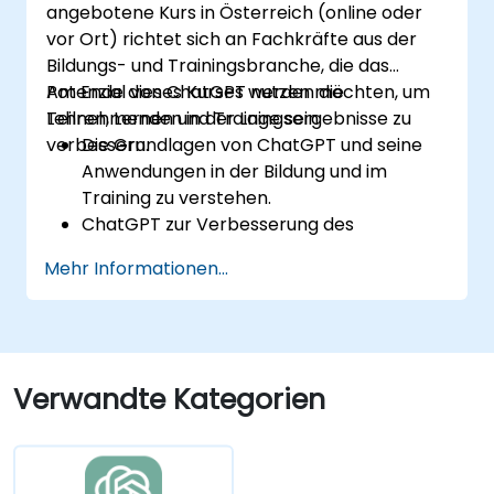
angebotene Kurs in Österreich (online oder
vor Ort) richtet sich an Fachkräfte aus der
Bildungs- und Trainingsbranche, die das
Potenzial von ChatGPT nutzen möchten, um
Am Ende dieses Kurses werden die
Lehren, Lernen und Trainingsergebnisse zu
Teilnehmenden in der Lage sein:
verbessern.
Die Grundlagen von ChatGPT und seine
Anwendungen in der Bildung und im
Training zu verstehen.
ChatGPT zur Verbesserung des
Unterrichts und des instructional Design
Mehr Informationen...
einzusetzen.
ChatGPT für personalisierte
Lernerfahrungen zu nutzen.
Administrative Aufgaben mit ChatGPT zu
automatisieren.
Verwandte Kategorien
Maßgeschneiderte ChatGPT-Modelle für
spezifische Bildungs- und
Trainingsszenarien zu erstellen.