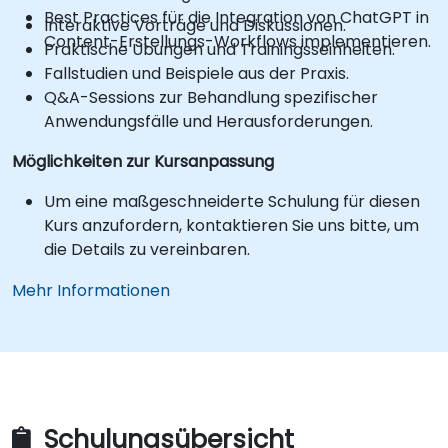
Best Practices für die Integration von ChatGPT in
Interaktive Vorträge und Diskussionen.
Content-Erstellungs-Workflows implementieren.
Praktische Übungen und Trainingsseinheiten.
Fallstudien und Beispiele aus der Praxis.
Q&A-Sessions zur Behandlung spezifischer
Anwendungsfälle und Herausforderungen.
Möglichkeiten zur Kursanpassung
Um eine maßgeschneiderte Schulung für diesen
Kurs anzufordern, kontaktieren Sie uns bitte, um
die Details zu vereinbaren.
Mehr Informationen
Schulungsübersicht