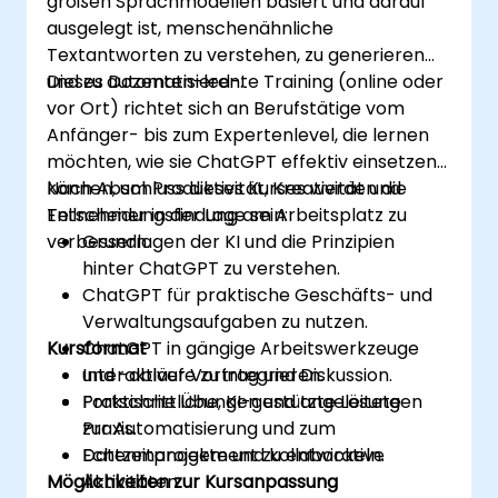
großen Sprachmodellen basiert und darauf
ausgelegt ist, menschenähnliche
Textantworten zu verstehen, zu generieren
und zu automatisieren.
Dieses Dozenten-led-te Training (online oder
vor Ort) richtet sich an Berufstätige vom
Anfänger- bis zum Expertenlevel, die lernen
möchten, wie sie ChatGPT effektiv einsetzen
können, um Produktivität, Kreativität und
Nach Abschluss dieses Kurses werden die
Entscheidungsfindung am Arbeitsplatz zu
Teilnehmer in der Lage sein:
verbessern.
Grundlagen der KI und die Prinzipien
hinter ChatGPT zu verstehen.
ChatGPT für praktische Geschäfts- und
Verwaltungsaufgaben zu nutzen.
Kursformat
ChatGPT in gängige Arbeitswerkzeuge
und -abläufe zu integrieren.
Interaktiver Vortrag und Diskussion.
Fortschrittliche, KI-gestützte Lösungen
Praktische Übungen und angeleitete
zur Automatisierung und zum
Praxis.
Datenmanagement zu entwickeln.
Echtzeitprojekte und kollaborative
Möglichkeiten zur Kursanpassung
Aktivitäten.