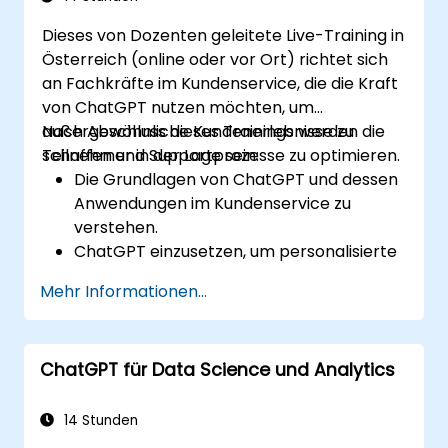
einzusetzen.
Dieses von Dozenten geleitete Live-Training in
Österreich (online oder vor Ort) richtet sich
an Fachkräfte im Kundenservice, die die Kraft
von ChatGPT nutzen möchten, um
außergewöhnliche Kundenerlebnisse zu
Nach Abschluss dieses Trainings werden die
schaffen und Supportprozesse zu optimieren.
Teilnehmer in der Lage sein:
Die Grundlagen von ChatGPT und dessen
Anwendungen im Kundenservice zu
verstehen.
ChatGPT einzusetzen, um personalisierte
und effiziente Kundenunterstützung zu
Mehr Informationen...
bieten.
Automatisierte Chatbots auf Basis von
ChatGPT zu entwickeln, die
ChatGPT für Data Science und Analytics
Kundenanfragen bearbeiten.
Best Practices für den Einsatz von
ChatGPT in Kundenszenarien zu
14 Stunden
implementieren.