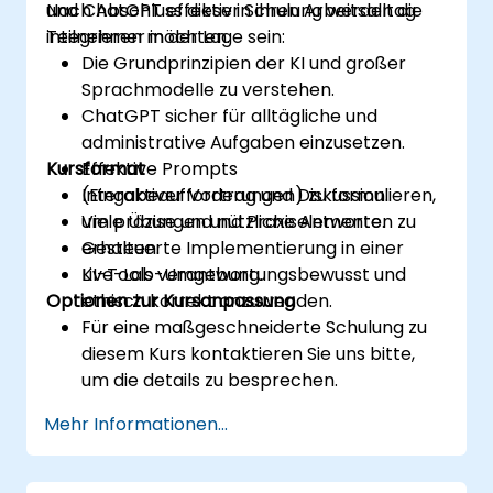
und ChatGPT effektiv in ihren Arbeitsalltag
Nach Abschluss dieser Schulung werden die
integrieren möchten.
Teilnehmer in der Lage sein:
Die Grundprinzipien der KI und großer
Sprachmodelle zu verstehen.
ChatGPT sicher für alltägliche und
administrative Aufgaben einzusetzen.
Kursformat
Effektive Prompts
(Eingabeaufforderungen) zu formulieren,
Interaktiver Vortrag und Diskussion.
um präzise und nützliche Antworten zu
Viele Übungen und Praxiselemente.
erhalten.
Gesteuerte Implementierung in einer
KI-Tools verantwortungsbewusst und
Live-Lab-Umgebung.
Optionen zur Kursanpassung
ethisch korrekt anzuwenden.
Für eine maßgeschneiderte Schulung zu
diesem Kurs kontaktieren Sie uns bitte,
um die details zu besprechen.
Mehr Informationen...