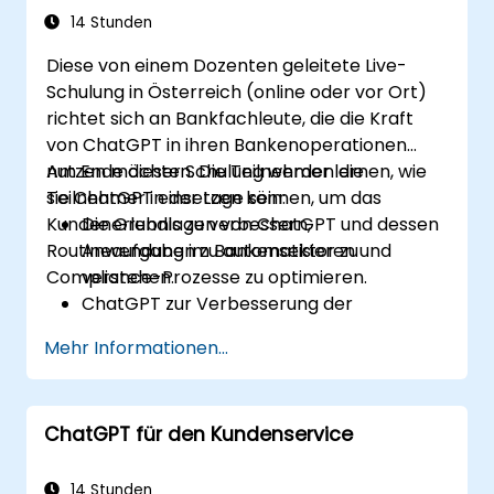
von ChatGPT zu optimieren.
14 Stunden
Best Practices für die Integration von
Diese von einem Dozenten geleitete Live-
ChatGPT in Risikomanagement-
Schulung in Österreich (online oder vor Ort)
Strategien zu identifizieren.
richtet sich an Bankfachleute, die die Kraft
von ChatGPT in ihren Bankenoperationen
nutzen möchten. Die Teilnehmer lernen, wie
Am Ende dieser Schulung werden die
sie ChatGPT einsetzen können, um das
Teilnehmer in der Lage sein:
Kundenerlebnis zu verbessern,
Die Grundlagen von ChatGPT und dessen
Routineaufgaben zu automatisieren und
Anwendung im Bankensektor zu
Compliance-Prozesse zu optimieren.
verstehen.
ChatGPT zur Verbesserung der
Kundeninteraktionen und zur
Mehr Informationen...
Bereitstellung individueller
Finanzberatung zu nutzen.
Routinebankaufgaben mit ChatGPT zu
ChatGPT für den Kundenservice
automatisieren.
ChatGPT für Compliance- und
Risikomanagement in Bankoperationen
14 Stunden