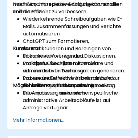
möchten, um repetitive Aufgaben zu straffen
Nach Abschluss dieser Schulung können die
und die Effizienz zu verbessern.
Teilnehmer:
Wiederkehrende Schreibaufgaben wie E-
Mails, Zusammenfassungen und Berichte
automatisieren.
ChatGPT zum Formatieren,
Kursformat
Neustrukturieren und Bereinigen von
Dokumenten verwenden.
Interaktive Vorträge und Diskussionen.
Vorlagen, Checklisten, Formulare und
Praktische Übungen mit realen
standardisierte Textausgaben generieren.
administrativen Szenarien.
Sichere und effektive Arbeitsabläufe zur
Praxisnahe Demonstrationen anhand
Möglichkeiten zur Kursanpassung
Behandlung sensibler administrativer
aktueller Beispiele aus dem Büroalltag.
Informationen anwenden.
Die Anpassung an branchenspezifische
administrative Arbeitsabläufe ist auf
Anfrage verfügbar.
Mehr Informationen...