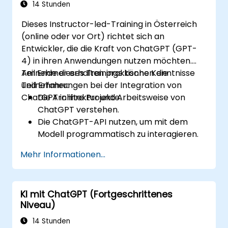
14 Stunden
Dieses Instructor-led-Training in Österreich
(online oder vor Ort) richtet sich an
Entwickler, die die Kraft von ChatGPT (GPT-
4) in ihren Anwendungen nutzen möchten.
Teilnehmer erhalten praktische Kenntnisse
Am Ende dieses Trainings können die
und Erfahrungen bei der Integration von
Teilnehmer:
ChatGPT in ihre Projekte.
Die Architektur und Arbeitsweise von
ChatGPT verstehen.
Die ChatGPT-API nutzen, um mit dem
Modell programmatisch zu interagieren.
Conversational Agenten und Chatbots
Mehr Informationen...
mit ChatGPT entwickeln.
Neue Funktionen und Möglichkeiten von
GPT-4 erkunden, um ihre Anwendungen
KI mit ChatGPT (Fortgeschrittenes
zu verbessern.
Niveau)
ChatGPT für spezifische Anwendungen
anpassen und feinabstimmen.
14 Stunden