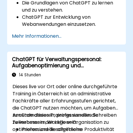
Die Grundlagen von ChatGPT zu lernen
und zu verstehen.
ChatGPT zur Entwicklung von
Webanwendungen einzusetzen.
Best Practices und reale Anwendungsfälle
Mehr Informationen...
für ChatGPT kennenzulernen.
ChatGPT für Verwaltungspersonal:
Aufgabenoptimierung und
Produktivitätssteigerung
14 Stunden
Dieses live vor Ort oder online durchgeführte
Training in Österreich ist an administrative
Fachkräfte aller Erfahrungsstufen gerichtet,
die ChatGPT nutzen möchten, um Aufgaben
zu automatisieren, professionelles Schreiben
Am Ende dieses Trainings werden die
zu verbessern, Workflow-Organisation zu
Teilnehmer in der Lage sein:
optimieren und die allgemeine Produktivität
Professionelle schriftliche