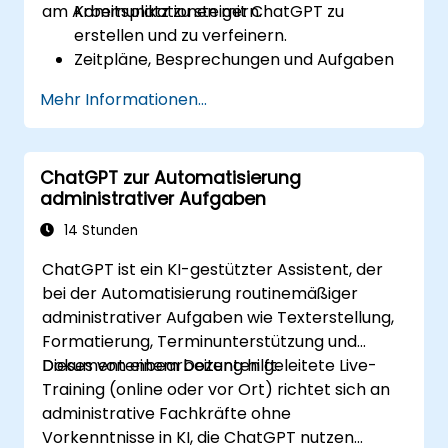
am Arbeitsplatz zu steigern.
Kommunikationen mit ChatGPT zu
erstellen und zu verfeinern.
Zeitpläne, Besprechungen und Aufgaben
mithilfe von KI-generierten Prompts zu
Mehr Informationen...
planen und organisieren.
Administrative Inhalte wie Berichte und
Zusammenfassungen zu generieren und
ChatGPT zur Automatisierung
zu analysieren.
administrativer Aufgaben
ChatGPT mit Produktivitäts-Tools zu
integrieren und Routineabläufe zu
14 Stunden
automatisieren.
ChatGPT ist ein KI-gestützter Assistent, der
bei der Automatisierung routinemäßiger
administrativer Aufgaben wie Texterstellung,
Formatierung, Terminunterstützung und
Dokumentenbearbeitung hilft.
Dieses von einem Dozenten geleitete Live-
Training (online oder vor Ort) richtet sich an
administrative Fachkräfte ohne
Vorkenntnisse in KI, die ChatGPT nutzen