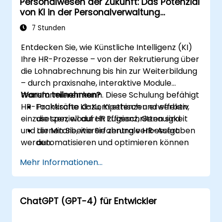
Personalwesen der Zukunft: Das Potenzial
von KI in der Personalverwaltung
erschließen
7 Stunden
Entdecken Sie, wie Künstliche Intelligenz (KI)
Ihre HR-Prozesse – von der Rekrutierung über
die Lohnabrechnung bis hin zur Weiterbildung
– durch praxisnahe, interaktive Module
transformieren kann. Diese Schulung befähigt
Warum teilnehmen?
HR-Fachkräfte dazu, KI ethisch und effektiv
Praktische KI-Kompetenzen erwerben,
einzusetzen, wodurch Effizienz, Genauigkeit
die speziell auf HR zugeschnitten sind
und die Mitarbeitererfahrung verbessert
Lernen Sie, wie Sie zentrale HR-Aufgaben
werden.
automatisieren und optimieren können
Sich mit dem ethischen Einsatz und dem
Mehr Informationen...
Risikomanagement auseinandersetzen
Ihre HR-Abteilung auf die Zukunft
vorbereiten
ChatGPT (GPT-4) für Entwickler