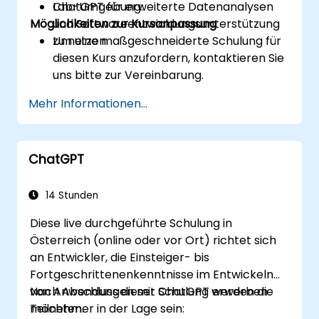
ChatGPT für erweiterte Datenanalysen
Lab-Umgebung.
Möglichkeiten zur Kursanpassung
und Softwareentwicklungsunterstützung
zu nutzen.
Um eine maßgeschneiderte Schulung für
diesen Kurs anzufordern, kontaktieren Sie
uns bitte zur Vereinbarung.
Mehr Informationen...
ChatGPT
14 Stunden
Diese live durchgeführte Schulung in
Österreich (online oder vor Ort) richtet sich
an Entwickler, die Einsteiger- bis
Fortgeschrittenenkenntnisse im Entwickeln
von Anwendungen mit ChatGPT erwerben
Nach Abschluss dieser Schulung werden die
möchten.
Teilnehmer in der Lage sein: