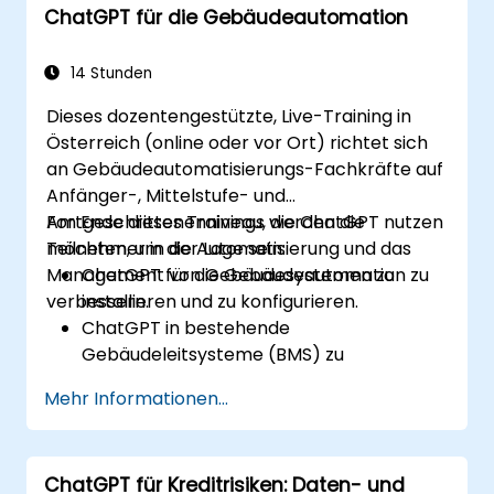
ChatGPT für die Gebäudeautomation
14 Stunden
Dieses dozentengestützte, Live-Training in
Österreich (online oder vor Ort) richtet sich
an Gebäudeautomatisierungs-Fachkräfte auf
Anfänger-, Mittelstufe- und
Fortgeschrittenenniveau, die ChatGPT nutzen
Am Ende dieses Trainings werden die
möchten, um die Automatisierung und das
Teilnehmer in der Lage sein:
Management von Gebäudesystemen zu
ChatGPT für die Gebäudeautomation zu
verbessern.
installieren und zu konfigurieren.
ChatGPT in bestehende
Gebäudeleitsysteme (BMS) zu
integrieren.
Mehr Informationen...
Die Steuerung von Beleuchtung, HLK
(Heizung, Lüftung, Klima) und
Brandschutzsystemen durch ChatGPT zu
ChatGPT für Kreditrisiken: Daten- und
automatisieren.