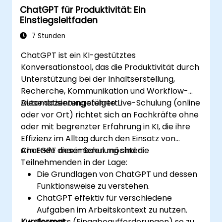
ChatGPT für Produktivität: Ein
Einstiegsleitfaden
7 Stunden
ChatGPT ist ein KI-gestütztes
Konversationstool, das die Produktivität durch
Unterstützung bei der Inhaltserstellung,
Recherche, Kommunikation und Workflow-
Automatisierung steigert.
Diese dozentengeführte Live-Schulung (online
oder vor Ort) richtet sich an Fachkräfte ohne
oder mit begrenzter Erfahrung in KI, die ihre
Effizienz im Alltag durch den Einsatz von
ChatGPT maximieren möchten.
Am Ende dieser Schulung sind die
Teilnehmenden in der Lage:
Die Grundlagen von ChatGPT und dessen
Funktionsweise zu verstehen.
ChatGPT effektiv für verschiedene
Aufgaben im Arbeitskontext zu nutzen.
Kursformat
Prompts (Eingabeaufforderungen) so zu