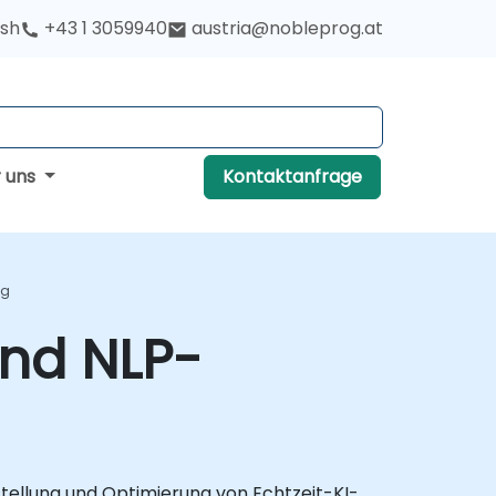
ish
+43 1 3059940
austria@nobleprog.at
r uns
Kontaktanfrage
ng
und NLP-
tellung und Optimierung von Echtzeit-KI-