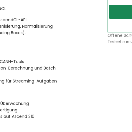
dCL
AscendCL-API
kenisierung, Normalisierung
ding Boxes),
Offene Sch
Teilnehmer.
t CANN-Tools
ision-Berechnung und Batch-
ung für Streaming-Aufgaben
te Überwachung
Fertigung
s auf Ascend 310