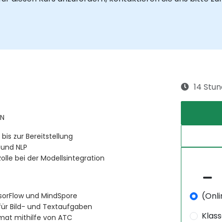
14 Stu
NN
is zur Bereitstellung
 und NLP
lle bei der Modellsintegration
(Onli
nsorFlow und MindSpore
ür Bild- und Textaufgaben
Klas
mat mithilfe von ATC