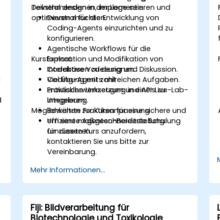
Devstral designen, implementieren und
Teilnehmenden in der Lage sein:
optimieren möchten.
Devstral für die Entwicklung von
Coding-Agents einzurichten und zu
konfigurieren.
Agentische Workflows für die
Kursformat
Exploration und Modifikation von
Codebasen zu designen.
Interaktive Vorlesung und Diskussion.
g
Coding-Agents mit
Viel Übung mit zahlreichen Aufgaben.
Entwicklerwerkzeugen und APIs zu
Praktische Umsetzung in einer Live-Lab-
d
integrieren.
Umgebung.
Möglichkeiten zur Kursanpassung
Bewährte Praktiken für eine sichere und
effiziente Agenten-Bereitstellung
Um eine maßgeschneiderte Schulung
umzusetzen.
für diesen Kurs anzufordern,
kontaktieren Sie uns bitte zur
Vereinbarung.
Mehr Informationen...
Fiji: Bildverarbeitung für
Biotechnologie und Toxikologie