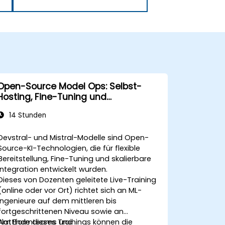
Open-Source Model Ops: Selbst-
Hosting, Fine-Tuning und
Governance mit Devstral- und
14 Stunden
Mistral-Modellen
Devstral- und Mistral-Modelle sind Open-
Source-KI-Technologien, die für flexible
Bereitstellung, Fine-Tuning und skalierbare
Integration entwickelt wurden.
Dieses von Dozenten geleitete Live-Training
(online oder vor Ort) richtet sich an ML-
Ingenieure auf dem mittleren bis
fortgeschrittenen Niveau sowie an
Plattformteams und
Am Ende dieses Trainings können die