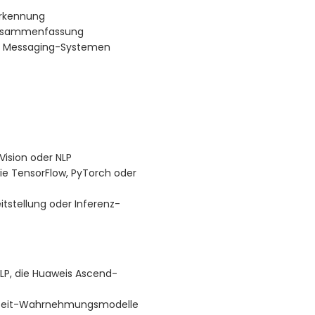
Erkennung
-zusammenfassung
nd Messaging-Systemen
Vision oder NLP
ie TensorFlow, PyTorch oder
tstellung oder Inferenz-
NLP, die Huaweis Ascend-
chtzeit-Wahrnehmungsmodelle