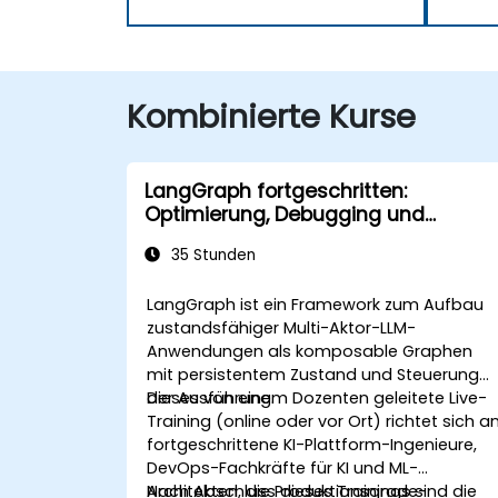
Kombinierte Kurse
LangGraph fortgeschritten:
Optimierung, Debugging und
Überwachung komplexer Graphen
35 Stunden
LangGraph ist ein Framework zum Aufbau
zustandsfähiger Multi-Aktor-LLM-
Anwendungen als komposable Graphen
mit persistentem Zustand und Steuerung
der Ausführung.
Dieses von einem Dozenten geleitete Live-
Training (online oder vor Ort) richtet sich a
fortgeschrittene KI-Plattform-Ingenieure,
DevOps-Fachkräfte für KI und ML-
Architekten, die Produktionsgrade-
Nach Abschluss dieses Trainings sind die