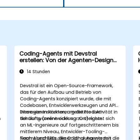
Coding-Agents mit Devstral
erstellen: Von der Agenten-Design
bis zum Tooling
14 Stunden
Devstral ist ein Open-Source-Framework,
das für den Aufbau und Betrieb von
Coding-Agents konzipiert wurde, die mit
Codebasen, Entwicklerwerkzeugen und APIs
interagieren können, um die Produktivität in
Diese von Instruktoren geleitete Live-
n
der Softwareentwicklung zu steigern.
Schulung (online oder vor Ort) richtet sich
an ML-Ingenieure auf fortgeschrittenem bis
mittlerem Niveau, Entwickler-Tooling-
Teams und SREs, die Coding-Agents mit
Nach Abschluss dieser Schulung werden die