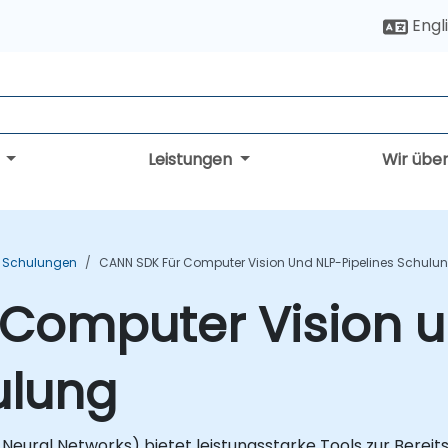
Engl
g
Leistungen
Wir übe
P Schulungen
CANN SDK Für Computer Vision Und NLP-Pipelines Schulu
 Computer Vision 
ulung
ural Networks) bietet leistungsstarke Tools zur Bereits