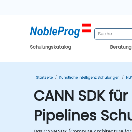
Schulungskatalog
Beratun
Startseite
Künstliche Intelligenz Schulungen
NL
CANN SDK für
Pipelines Sch
Das CANN SDK (Compute Architecture for Ne