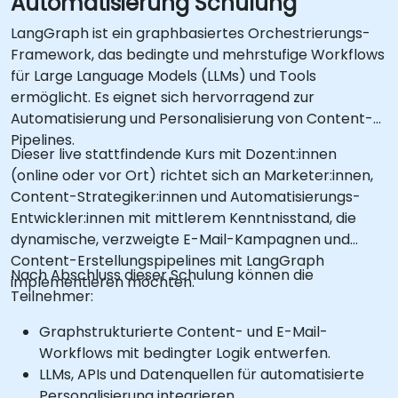
Automatisierung Schulung
LangGraph ist ein graphbasiertes Orchestrierungs-
Framework, das bedingte und mehrstufige Workflows
für Large Language Models (LLMs) und Tools
ermöglicht. Es eignet sich hervorragend zur
Automatisierung und Personalisierung von Content-
Pipelines.
Dieser live stattfindende Kurs mit Dozent:innen
(online oder vor Ort) richtet sich an Marketer:innen,
Content-Strategiker:innen und Automatisierungs-
Entwickler:innen mit mittlerem Kenntnisstand, die
dynamische, verzweigte E-Mail-Kampagnen und
Content-Erstellungspipelines mit LangGraph
Nach Abschluss dieser Schulung können die
implementieren möchten.
Teilnehmer:
Graphstrukturierte Content- und E-Mail-
Workflows mit bedingter Logik entwerfen.
LLMs, APIs und Datenquellen für automatisierte
Personalisierung integrieren.