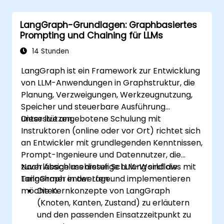
LangGraph-Grundlagen: Graphbasiertes
Prompting und Chaining für LLMs
14 Stunden
LangGraph ist ein Framework zur Entwicklung
von LLM-Anwendungen in Graphstruktur, die
Planung, Verzweigungen, Werkzeugnutzung,
Speicher und steuerbare Ausführung
unterstützen.
Diese live angebotene Schulung mit
Instruktoren (online oder vor Ort) richtet sich
an Entwickler mit grundlegenden Kenntnissen,
Prompt-Ingenieure und Datennutzer, die
zuverlässige mehrstufige LLM-Workflows mit
Nach Abschluss dieser Schulung sind die
LangGraph entwerfen und implementieren
Teilnehmer in der Lage:
möchten.
Die Kernkonzepte von LangGraph
(Knoten, Kanten, Zustand) zu erläutern
und den passenden Einsatzzeitpunkt zu