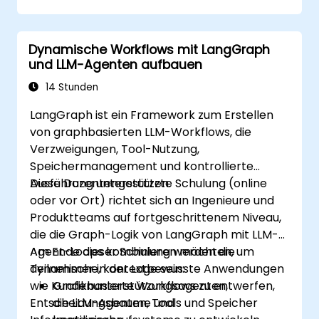
Dynamische Workflows mit LangGraph
und LLM-Agenten aufbauen
14 Stunden
LangGraph ist ein Framework zum Erstellen
von graphbasierten LLM-Workflows, die
Verzweigungen, Tool-Nutzung,
Speichermanagement und kontrollierte
Ausführung unterstützen.
Diese Dozentengestützte Schulung (online
oder vor Ort) richtet sich an Ingenieure und
Produktteams auf fortgeschrittenem Niveau,
die die Graph-Logik von LangGraph mit LLM-
Agent-Loops kombinieren möchten, um
Am Ende dieser Schulung werden die
dynamische, kontextbewusste Anwendungen
Teilnehmer in der Lage sein:
wie Kundenunterstützungsagenten,
Grafikbasierte Workflows zu entwerfen,
Entscheidungsbaume und
die LLM-Agenten, Tools und Speicher