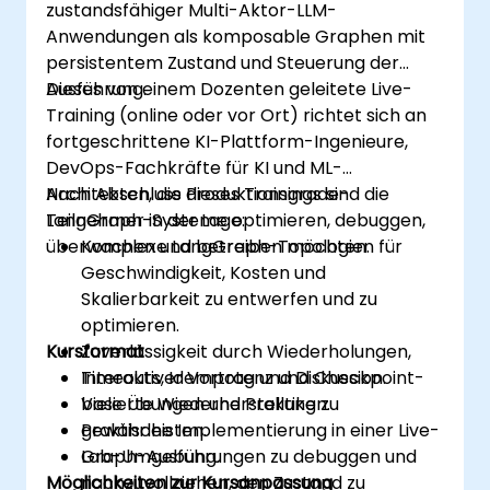
zustandsfähiger Multi-Aktor-LLM-
Anwendungen als komposable Graphen mit
persistentem Zustand und Steuerung der
Ausführung.
Dieses von einem Dozenten geleitete Live-
Training (online oder vor Ort) richtet sich an
fortgeschrittene KI-Plattform-Ingenieure,
DevOps-Fachkräfte für KI und ML-
Architekten, die Produktionsgrade-
Nach Abschluss dieses Trainings sind die
LangGraph-Systeme optimieren, debuggen,
Teilnehmer in der Lage:
überwachen und betreiben möchten.
Komplexe LangGraph-Topologien für
Geschwindigkeit, Kosten und
Skalierbarkeit zu entwerfen und zu
optimieren.
Kursformat
Zuverlässigkeit durch Wiederholungen,
Timeouts, Idempotenz und Checkpoint-
Interaktiver Vortrag und Diskussion.
basierte Wiederherstellung zu
Viele Übungen und Praktiken.
gewährleisten.
Praktische Implementierung in einer Live-
Graph-Ausführungen zu debuggen und
Lab-Umgebung.
Möglichkeiten zur Kursanpassung
nachzuvollziehen, den Zustand zu