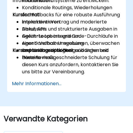
Informationsabrufsysteme zu entwickeln.
koordinieren.
Konditionale Routings, Wiederholungen
Kursformat
und Fallbacks für eine robuste Ausführung
implementieren.
Interaktiver Vortrag und moderierte
Abruf, APIs und strukturierte Ausgaben in
Diskussion.
Agent-Loops integrieren.
Geführte Labore und Code-Durchläufe in
Agent-Verhalten evaluieren, überwachen
einer Sandbox-Umgebung.
Kursanpassungsoptionen
und für Zuverlässigkeit und Sicherheit
Szenariobasierte Designübungen und
härten.
Peer-Reviews.
Um eine maßgeschneiderte Schulung für
diesen Kurs anzufordern, kontaktieren Sie
uns bitte zur Vereinbarung.
Mehr Informationen...
Verwandte Kategorien