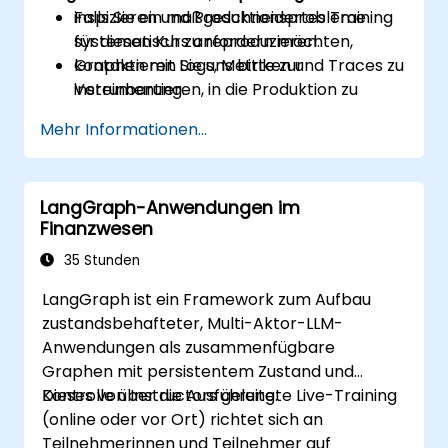
inspizieren und Produktionsprobleme
Falls Sie ein maßgeschneidertes Training
systematisch zu reproduzieren.
für diesen Kurs anfordern möchten,
Graphen mit Logs, Metriken und Traces zu
kontaktieren Sie uns bitte zur
instrumentieren, in die Produktion zu
Vereinbarung.
deployen und SLAs sowie Kosten zu
Mehr Informationen...
überwachen.
LangGraph-Anwendungen im
Finanzwesen
35 Stunden
LangGraph ist ein Framework zum Aufbau
zustandsbehafteter, Multi-Aktor-LLM-
Anwendungen als zusammenfügbare
Graphen mit persistentem Zustand und
Kontrolle über die Ausführung.
Dieses von Instructors geleitete Live-Training
(online oder vor Ort) richtet sich an
Teilnehmerinnen und Teilnehmer auf