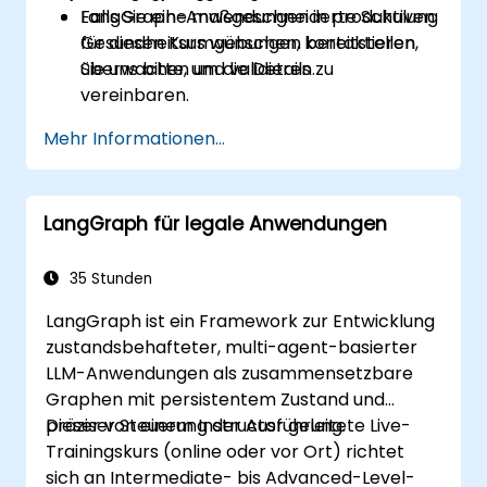
LangGraph-Anwendungen in produktiven
Falls Sie eine maßgeschneiderte Schulung
Gesundheitsumgebungen bereitstellen,
für diesen Kurs wünschen, kontaktieren
überwachen und validieren.
Sie uns bitte, um die Details zu
vereinbaren.
Mehr Informationen...
LangGraph für legale Anwendungen
35 Stunden
LangGraph ist ein Framework zur Entwicklung
zustandsbehafteter, multi-agent-basierter
LLM-Anwendungen als zusammensetzbare
Graphen mit persistentem Zustand und
präziser Steuerung der Ausführung.
Dieser von einem Instructor geleitete Live-
Trainingskurs (online oder vor Ort) richtet
sich an Intermediate- bis Advanced-Level-