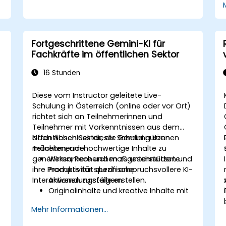
Fortgeschrittene Gemini-KI für
Fachkräfte im öffentlichen Sektor
16 Stunden
Diese vom Instructor geleitete Live-
Schulung in Österreich (online oder vor Ort)
richtet sich an Teilnehmerinnen und
Teilnehmer mit Vorkenntnissen aus dem
öffentlichen Sektor, die Gemini nutzen
Nach Abschluss dieser Schulung können
möchten, um hochwertige Inhalte zu
Teilnehmende:
generieren, Recherchen zu unterstützen und
Wirksamere und maßgeschneiderte
m
ihre Produktivität durch anspruchsvollere KI-
Prompts für spezifische
Interaktionen zu steigern.
Anwendungsfälle erstellen.
Originalinhalte und kreative Inhalte mit
Gemini generieren.
Mehr Informationen...
Komplexe Informationen präzise
zusammenfassen und vergleichen.