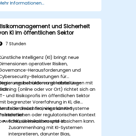
Mehr Informationen...
Risikomanagement und Sicherheit
von KI im öffentlichen Sektor
7 Stunden
Künstliche Intelligenz (KI) bringt neue
Dimensionen operativer Risiken,
Governance-Herausforderungen und
Cybersecurity-Belastungen für
Regierungsbehörden und -abteilungen mit
Dieser von Instruktoren geleitete Live-
sich.
Training (online oder vor Ort) richtet sich an
IT- und Risikoprofis im öffentlichen Sektor
mit begrenzter Vorerfahrung in KI, die
verstehen möchten, wie man KI-Systeme
Am Ende dieses Trainings können
im staatlichen oder regulatorischen Kontext
Teilnehmer:
bewerten, überwachen und absichern kann.
Schlüsselrisikokonzepte im
Zusammenhang mit KI-Systemen
interpretieren, darunter Bias,