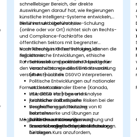
schnelllebiger Bereich, der direkte
Auswirkungen darauf hat, wie Regierungen
künstliche Intelligenz-Systeme entwickeln,
einführen und überwachen.
Diese instruktorgeführte,Live-Schulung
n
(online oder vor Ort) richtet sich an Rechts-
und Compliance-Fachkräfte des
öffentlichen Sektors mit begrenzter
Vorerfahrung in KI-Technologien, die
Nach Abschluss dieser Schulung können die
regulatorische Entwicklungen, ethische
Teilnehmer:
Rahmenwerke und politische Aspekte für
Schlüsselkomponenten KI-bezogener
den verantwortungsvollen Einsatz von KI
Vorschriften wie den EU-KI-Verordnung
verstehen möchten.
(AI Act) und die DSGVO interpretieren.
Politische Entwicklungen auf nationaler
Format des Kurses
und internationaler Ebene (Kanada,
USA, OECD etc.) bewerten.
Interaktive Vorträge und Analyse
Rechtliche und ethische Risiken bei der
juristischer Fallbeispiele.
r
Beschaffung und Nutzung von KI
Vergleiche regulatorischer
beurteilen.
Rahmenwerke und Übungen zur
Möglichkeiten zur Kursanpassung
Zur KI-Governance, Überwachung und
politischen Kartierung.
ressortübergreifenden Abstimmung
Szenariobasierte Gruppendiskussionen.
Um eine maßgeschneiderte Schulung
beitragen.
für diesen Kurs anzufordern,