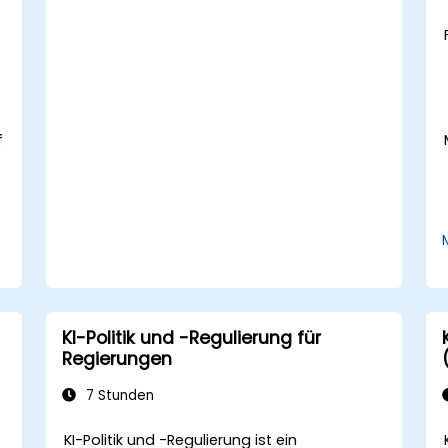
Gemini für Brainstorming, Planung und
effizientes Ordnen von Ideen nutzen.
f
KI-Politik und -Regulierung für
Regierungen
7 Stunden
KI-Politik und -Regulierung ist ein