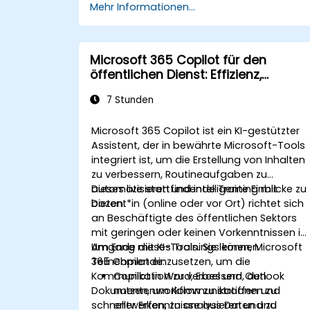
Mehr Informationen...
Microsoft 365 Copilot für den
öffentlichen Dienst: Effizienz,
Kommunikation und Erkenntnisse
7 Stunden
Microsoft 365 Copilot ist ein KI-gestützter
Assistent, der in bewährte Microsoft-Tools
integriert ist, um die Erstellung von Inhalten
zu verbessern, Routineaufgaben zu
automatisieren und intelligente Einblicke zu
Dieses live stattfindende Training mit
bieten.
Dozent*in (online oder vor Ort) richtet sich
an Beschäftigte des öffentlichen Sektors
mit geringen oder keinen Vorkenntnissen i
Umgang mit KI-Tools. Sie lernen, Microsoft
Am Ende dieses Trainings können
365 Copilot einzusetzen, um die
Teilnehmende:
Kommunikation zu verbessern, den
Copilot in Word, Excel und Outlook
Dokumentenworkflow zu straffen und
nutzen, um Kommunikationen zu
schneller Erkenntnisse aus Daten und
entwerfen, zu analysieren und zu