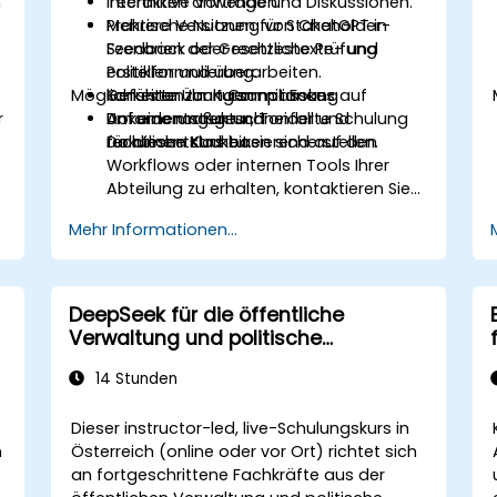
n
Techniken anwenden.
Interaktive Vorträge und Diskussionen.
Mehrere Versionen für Stakeholder-
Praktische Nutzung von ChatGPT in
Feedback oder rechtliche Prüfung
Szenarien der Gesetzestexte- und
erstellen und überarbeiten.
Politikformulierung.
Möglichkeiten zur Kursanpassung
Konsistenz mit Compliance-
Geführte Übungen mit Fokus auf
r
Anforderungen und
Dokumentstruktur, Tonfall und
Um eine maßgeschneiderte Schulung
Dokumentstrukturen sicherstellen.
rechtliche Klarheit.
für diesen Kurs basierend auf den
Workflows oder internen Tools Ihrer
Abteilung zu erhalten, kontaktieren Sie
uns bitte zur Vereinbarung.
Mehr Informationen...
DeepSeek für die öffentliche
Verwaltung und politische
Entscheidungsfindung
14 Stunden
Dieser instructor-led, live-Schulungskurs in
n
Österreich (online oder vor Ort) richtet sich
an fortgeschrittene Fachkräfte aus der