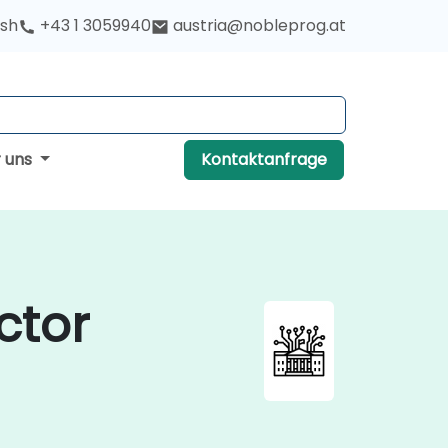
ish
+43 1 3059940
austria@nobleprog.at
r uns
Kontaktanfrage
ctor