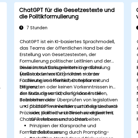
ChatGPT für die Gesetzestexte und
die Politikformulierung
7 Stunden
ChatGPT ist ein KI-basiertes Sprachmodell,
das Teams der öffentlichen Hand bei der
Erstellung von Gesetzestexten, der
Formulierung politischer Leitlinien und der
Revision von Dokumenten in großem
Diese instruktionsgeleitete Live-Schulung
Maßstab unterstützen kann — unter
(online oder vor Ort) richtet sich an
Förderung von Klarheit, Compliance und
Fachleute im öffentlichen Sektor mit
d
Effizienz.
begrenzten oder keinen Vorkenntnissen in
der Nutzung von KI, die für das Erstellen,
Am Ende dieser Schulung können die
Bearbeiten oder Überprüfen von legislativen
Teilnehmenden:
und politischen Inhalten zuständig sind und
ChatGPT verwenden, um Gesetzestexte
Präzision, Klarheit und Geschwindigkeit mit
oder politische Leitlinien zu entwerfen,
ChatGPT verbessern möchten.
zu verfeinern und zu bearbeiten.
Prinzipien der Klarsprache und
Format des Kurses
Tonfallsteuerung durch Prompting-