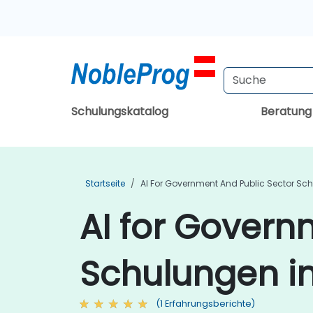
Schulungskatalog
Beratun
Startseite
AI For Government And Public Sector Sc
AI for Govern
Schulungen in
(1 Erfahrungsberichte)