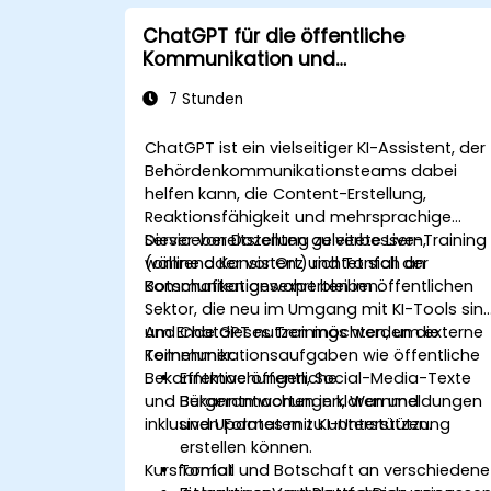
ChatGPT für die öffentliche
Kommunikation und
Bürgerbeteiligung
7 Stunden
ChatGPT ist ein vielseitiger KI-Assistent, der
Behördenkommunikationsteams dabei
helfen kann, die Content-Erstellung,
Reaktionsfähigkeit und mehrsprachige
Servicebereitstellung zu verbessern,
Dieser von Dozenten geleitete Live-Training
während Konsistenz und Tonfall der
(online oder vor Ort) richtet sich an
Botschaften gewahrt bleiben.
Kommunikationsexperten im öffentlichen
Sektor, die neu im Umgang mit KI-Tools sin
und ChatGPT nutzen möchten, um externe
Am Ende dieses Trainings werden die
Kommunikationsaufgaben wie öffentliche
Teilnehmer:
Bekanntmachungen, Social-Media-Texte
Effektive öffentliche
und Bürgerantworten in klaren und
Bekanntmachungen, Warnmeldungen
inklusiven Formaten zu unterstützen.
und Updates mit KI-Unterstützung
erstellen können.
Kursformat
Tonfall und Botschaft an verschiedene