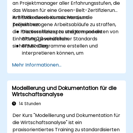
an Projektmanager aller Erfahrungsstufen, die
das Wissen für eine Green-Belt-Zertifizierung
in BPMN erwerben möchten, um
Am Ende dieses Kurses werden die
projektbezogene Arbeitsabläufe zu straffen,
Teilnehmer:
die Prozesseffizienz zu steigern und die
Die Kernkonzepte und Komponenten von
Einhaltung geschäftlicher Standards
BPMN 2.0 verstehen.
sicherzustellen.
BPMN-Diagramme erstellen und
interpretieren können, um
Geschäftsprozesse abzubilden.
Mehr Informationen...
Arbeitsabläufe mithilfe bewährter
Methoden im BPMN-Modellieren
optimieren können.
Modellierung und Dokumentation für die
Ineffizienzen in Geschäftsprozessen
Wirtschaftsanalyse
identifizieren und eliminieren können.
BPMN in Projektmanagement- und
14 Stunden
Prozessverbesserungsinitiativen
Der Kurs "Modellierung und Dokumentation für
integrieren können.
die Wirtschaftsanalyse" ist ein
praxisorientiertes Training zu standardisierten