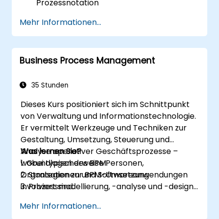
Prozessnotation
Erfassung des Ist-Zustands von Prozessen
Mehr Informationen...
Implementierung optimierter
Prozessabläufe für personalintensive
Prozesse
Business Process Management
Vereinfachung komplexer
Prozessdefinitionen und Aufteilung in
überschaubare Teile
35 Stunden
Dieses Kurs positioniert sich im Schnittpunkt
von Verwaltung und Informationstechnologie.
Er vermittelt Werkzeuge und Techniken zur
Gestaltung, Umsetzung, Steuerung und
Analyse operativer Geschäftsprozesse –
Was lernen Sie?
wobei typischerweise Personen,
1. Grundlagen des BPM
Organisationen und Softwareanwendungen
2. Strategien zur BPM-Umsetzung
involviert sind.
3. Prozessmodellierung, -analyse und -design
Der Kurs umfasst praktische Aufgaben. Die
4. Governance und Geschäftsstrategien
Mehr Informationen...
Teilnehmer erhalten in theoretischen
5. Modellierung eines Prozesses mit BPMN