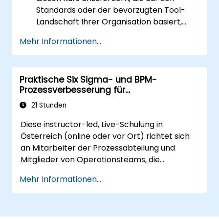
Standards oder der bevorzugten Tool-
Landschaft Ihrer Organisation basiert,
kontaktieren Sie uns bitte zur
Mehr Informationen...
Vereinbarung.
Praktische Six Sigma- und BPM-
Prozessverbesserung für
Operationsteams
21 Stunden
Diese instructor-led, Live-Schulung in
Österreich (online oder vor Ort) richtet sich
an Mitarbeiter der Prozessabteilung und
Mitglieder von Operationsteams, die
praktische Techniken zur
Mehr Informationen...
Prozessverbesserung mittels Six-Sigma-
Prinzipien und BPMN 2.0-Modelling
beherrschen möchten.