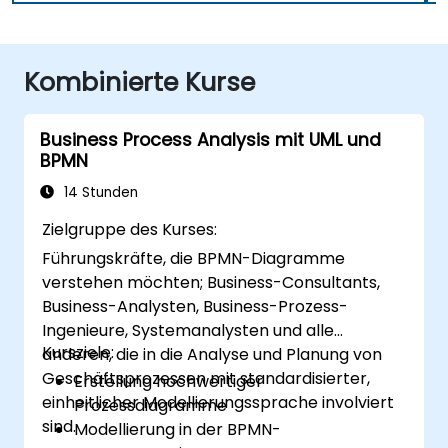
Kombinierte Kurse
Business Process Analysis mit UML und
BPMN
14 Stunden
Zielgruppe des Kurses:
Führungskräfte, die BPMN-Diagramme
verstehen möchten; Business-Consultants,
Business-Analysten, Business-Prozess-
Ingenieure, Systemanalysten und alle
Kursziele:
anderen, die in die Analyse und Planung von
Geschäftsprozessen mit standardisierter,
Erstellung hochwertiger
einheitlicher Modellierungssprache involviert
Prozessdiagramme
sind.
Modellierung in der BPMN-