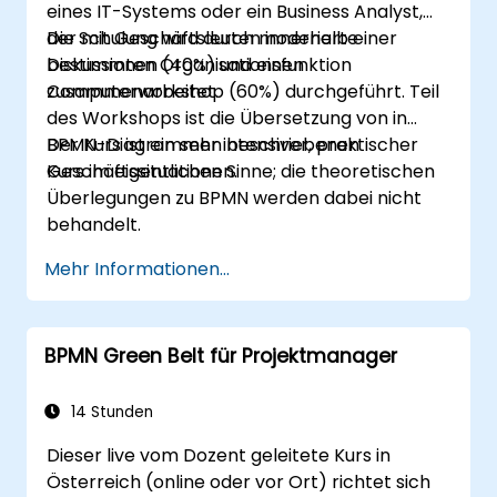
eines IT-Systems oder ein Business Analyst,
der mit Geschäftsleuten innerhalb einer
Die Schulung wird durch moderierte
bestimmten Organisationsfunktion
Diskussionen (40%) und einen
zusammenarbeitet.
Computerworkshop (60%) durchgeführt. Teil
des Workshops ist die Übersetzung von in
BPMN-Diagrammen beschriebenen
Der Kurs ist ein sehr intensiver, praktischer
Geschäftssituationen.
Kurs im eigentlichen Sinne; die theoretischen
Überlegungen zu BPMN werden dabei nicht
behandelt.
Mehr Informationen...
BPMN Green Belt für Projektmanager
14 Stunden
Dieser live vom Dozent geleitete Kurs in
Österreich (online oder vor Ort) richtet sich