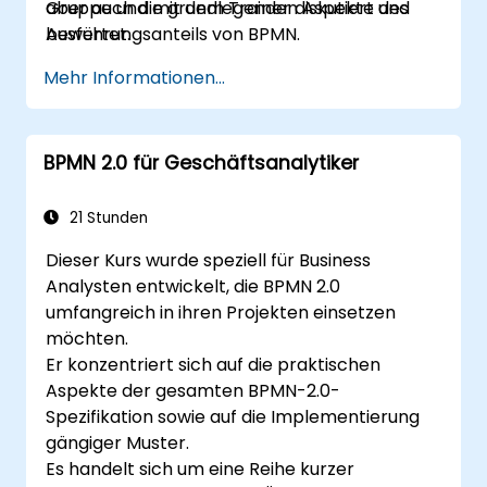
Gruppe und mit dem Trainer diskutiert und
aber auch die grundlegenden Aspekte des
bewertet.
Ausführungsanteils von BPMN.
Mehr Informationen...
BPMN 2.0 für Geschäftsanalytiker
21 Stunden
Dieser Kurs wurde speziell für Business
Analysten entwickelt, die BPMN 2.0
umfangreich in ihren Projekten einsetzen
möchten.
Er konzentriert sich auf die praktischen
Aspekte der gesamten BPMN-2.0-
Spezifikation sowie auf die Implementierung
gängiger Muster.
Es handelt sich um eine Reihe kurzer