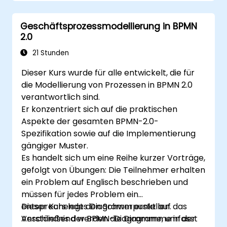
Vorlesungen Einführung in die jeweiligen
6. Geschäftsregeln
Themen, die dann durch praktische Übungen
Geschäftsprozessmodellierung in BPMN
begleitet werden.
2.0
21 Stunden
Dieser Kurs wurde für alle entwickelt, die für
die Modellierung von Prozessen in BPMN 2.0
verantwortlich sind.
Er konzentriert sich auf die praktischen
Aspekte der gesamten BPMN-2.0-
Spezifikation sowie auf die Implementierung
gängiger Muster.
Es handelt sich um eine Reihe kurzer Vorträge,
gefolgt von Übungen: Die Teilnehmer erhalten
ein Problem auf Englisch beschrieben und
müssen für jedes Problem ein
entsprechendes Diagramm erstellen.
Dieser Kurs legt den Schwerpunkt auf das
Anschließend werden die Diagramme in der
Verständnis der BPMN-Diagramme, umfasst