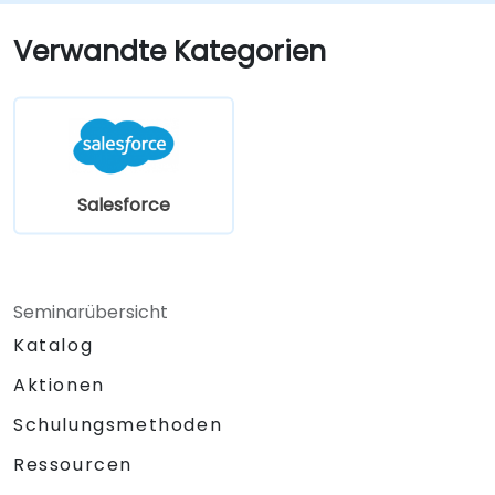
Sicherheitseinstellungen anzupassen und
den Benutzerzugriff zu verwalten.
Verwandte Kategorien
Salesforce mit Power BI, Tableau und
anderen Tools für Echtzeit-
Datenanalysen zu integrieren.
Salesforce
Seminarübersicht
Katalog
Aktionen
Schulungsmethoden
Ressourcen