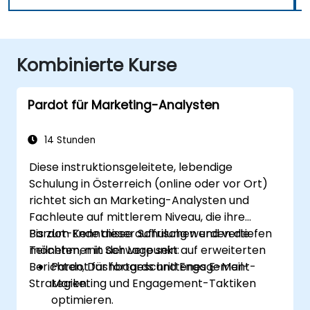
Kombinierte Kurse
Pardot für Marketing-Analysten
14 Stunden
Diese instruktionsgeleitete, lebendige
Schulung in Österreich (online oder vor Ort)
richtet sich an Marketing-Analysten und
Fachleute auf mittlerem Niveau, die ihre
Pardot-Kenntnisse auffrischen und vertiefen
Bis zum Ende dieser Schulung werden die
möchten, mit Schwerpunkt auf erweiterten
Teilnehmer in der Lage sein:
Berichten, Dashboards und Engagement-
Pardot für fortgeschrittenes E-Mail-
Strategien.
Marketing und Engagement-Taktiken
optimieren.