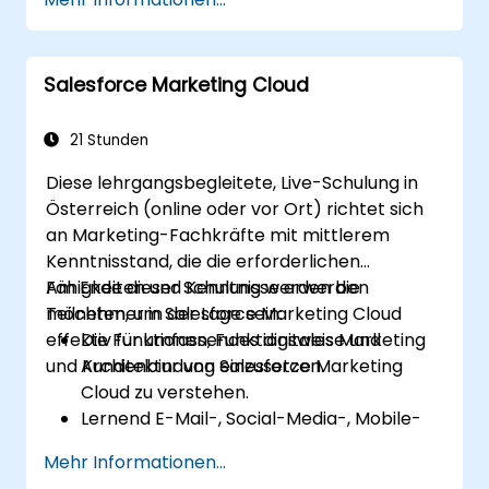
neu zu erstellen.
Salesforce Marketing Cloud
21 Stunden
Diese lehrgangsbegleitete, Live-Schulung in
Österreich (online oder vor Ort) richtet sich
an Marketing-Fachkräfte mit mittlerem
Kenntnisstand, die die erforderlichen
Fähigkeiten und Kenntnisse erwerben
Am Ende dieser Schulung werden die
möchten, um Salesforce Marketing Cloud
Teilnehmer in der Lage sein:
effektiv für umfassendes digitales Marketing
Die Funktionen, Funktionsweise und
und Kundenbindung einzusetzen.
Architektur von Salesforce Marketing
Cloud zu verstehen.
Lernend E-Mail-, Social-Media-, Mobile-
und Werbekampagnen mittels Marketing
Mehr Informationen...
Cloud zu erstellen, zu verwalten und zu