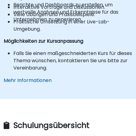
Berichte und Dashboards zu erstellen, um
Interaktive Vorträge und Diskussionen.
wertvolle Analysen und Erkenntnisse für das
Viele Übungen und Praxisbeispiele.
Unternehmen zu generieren.
Praktische Umsetzung in einer Live-Lab-
Umgebung.
Möglichkeiten zur Kursanpassung
Falls Sie einen maßgeschneiderten Kurs für dieses
Thema wünschen, kontaktieren Sie uns bitte zur
Vereinbarung.
Mehr Informationen
Schulungsübersicht