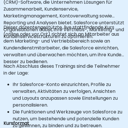
(CRM)-Software, die Unternehmen Lösungen für
Zusammenarbeit, Kundenservice,
Marketingmanagement, Kontoverwaltung sowie
Reporting und Analysen bietet. Salesforce unterstützt
Dieser dozentengestützte, live stattfindende Kurs
Organisationen dabei, ihre Vertriebs-, Marketing- und
(online oder vor Ort) richtet sich an Mitarbeiter aus
Kundenservicestrukturen zu optimieren.
dem Marketing- und Vertriebsbereich sowie an
Kundendienstmitarbeiter, die Salesforce einrichten,
verwalten und überwachen möchten, um ihre Kunden
besser zu bedienen.
Nach Abschluss dieses Trainings sind die Teilnehmer
in der Lage:
Ihr Salesforce-Konto einzurichten, Profile zu
verwalten, Aktivitäten zu verfolgen, Ansichten
und Layouts anzupassen sowie Einstellungen zu
personalisieren.
Die Funktionen und Werkzeuge von Salesforce zu
nutzen, um bestehende und potenzielle Kunden
Kursformat
zu gewinnen, zu binden und zu betreuen.