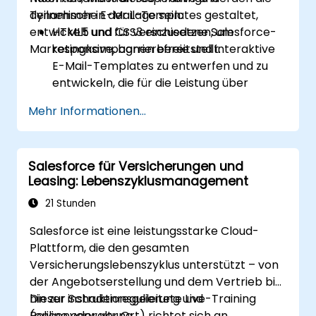
dynamische E-Mail-Templates gestaltet,
Teilnehmer in der Lage sein:
entwickelt und für verschiedene Salesforce-
HTML5 und CSS3 einzusetzen, um
Marketingkampagnen bereitstellt.
responsive, barrierefreie und interaktive
E-Mail-Templates zu entwerfen und zu
entwickeln, die für die Leistung über
verschiedene Geräte und E-Mail-Clients
Mehr Informationen...
innerhalb des Salesforce-Ökosystems
optimiert sind.
Salesforce-Daten zu nutzen, um
Salesforce für Versicherungen und
personalisierte E-Mail-Erlebnisse zu
Leasing: Lebenszyklusmanagement
schaffen.
E-Mail-Kampagnen innerhalb von
21 Stunden
Salesforce zu testen, bereitzustellen und
Salesforce ist eine leistungsstarke Cloud-
zu analysieren, einschließlich der Nutzung
Plattform, die den gesamten
von Analytik zur Entscheidungsfindung
Versicherungslebenszyklus unterstützt – von
und Optimierung künftiger Kampagnen
der Angebotserstellung und dem Vertrieb bis
für bessere Performance und höheres
hin zur Schadenregulierung und
Dieser instruktionsgeleitete Live-Training
Engagement.
Policenverwaltung.
(online oder vor Ort) richtet sich an