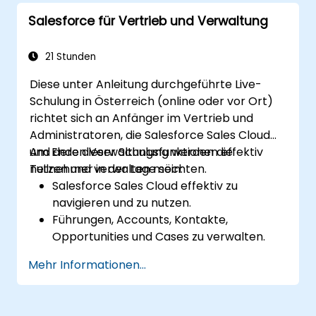
Berichte und Dashboards einsetzen, um
Salesforce für Vertrieb und Verwaltung
Einblicke in den Vertriebs-Pipeline zu
gewinnen.
21 Stunden
Diese unter Anleitung durchgeführte Live-
Schulung in Österreich (online oder vor Ort)
richtet sich an Anfänger im Vertrieb und
Administratoren, die Salesforce Sales Cloud
und deren Verwaltungsfunktionen effektiv
Am Ende dieser Schulung werden die
nutzen und verwalten möchten.
Teilnehmer in der Lage sein:
Salesforce Sales Cloud effektiv zu
navigieren und zu nutzen.
Führungen, Accounts, Kontakte,
Opportunities und Cases zu verwalten.
Berichte und Dashboards für
Mehr Informationen...
Vertriebseinblicke zu erstellen.
Automatisierungen und Workflow-Regeln
in Salesforce einzurichten.