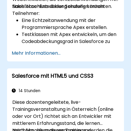
Salesforce-Entwicklung erstellen möchten.
Nach Abschluss dieser Schulung können
Teilnehmer:
Eine Echtzeitanwendung mit der
Programmiersprache Apex erstellen.
Testklassen mit Apex entwickeln, um den
Codeabdeckungsgrad in Salesforce zu
erhöhen.
Mehr Informationen...
REST- und SOAP-Webservices mit Apex
erstellen und nutzen.
Salesforce mit HTML5 und CSS3
14 Stunden
Diese dozentengeleitete, live-
Trainingsveranstaltung in Österreich (online
oder vor Ort) richtet sich an Entwickler mit
mittlerem Erfahrungsstand, die lernen
möchten, wie man responsive und
Nach Abschluss dieses Trainings werden die