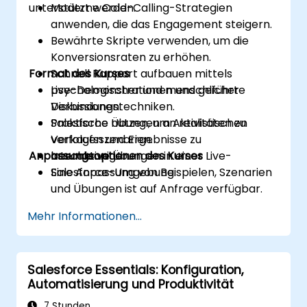
unterstützt werden.
Moderne Cold-Calling-Strategien
anwenden, die das Engagement steigern.
Bewährte Skripte verwenden, um die
Konversionsraten zu erhöhen.
Format des Kurses
Schnell Rapport aufbauen mittels
psychologischer und menschlicher
Live-Demonstrationen und geführte
Verbindungstechniken.
Diskussionen.
Salesforce nutzen, um Aktivitäten zu
Praktische Übungen an realistischen
verfolgen und Ergebnisse zu
Verkaufsszenarien.
Anpassungsoptionen des Kurses
beschleunigen.
Interaktive Übungen in einer Live-
Salesforce-Umgebung.
Eine Anpassung von Beispielen, Szenarien
und Übungen ist auf Anfrage verfügbar.
Mehr Informationen...
Salesforce Essentials: Konfiguration,
Automatisierung und Produktivität
7 Stunden