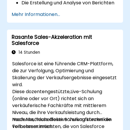
Die Erstellung und Analyse von Berichten
und Dashboards meistern.
Mehr Informationen...
Strategien zur Zuweisung von Prospekten
und Engagement-Programmen
verbessern.
Rasante Sales-Akzeleration mit
Dynamische Inhalte und
Salesforce
benutzerdefinierte Weiterleitungen von
Pardot für bessere Kampagnenleistungen
14 Stunden
nutzen.
Salesforce ist eine führende CRM-Plattform,
die zur Verfolgung, Optimierung und
Skalierung der Verkaufsergebnisse eingesetzt
wird.
Diese dozentengestützte,Live-Schulung
(online oder vor Ort) richtet sich an
verkäuferische Fachkräfte mit mittlerem
Niveau, die ihre Verkaufsleistung durch
moderne, hocheffektive Verkaufstechniken
Nach Abschluss dieser Schulung können die
verbessern möchten, die von Salesforce
Teilnehmer:innen: