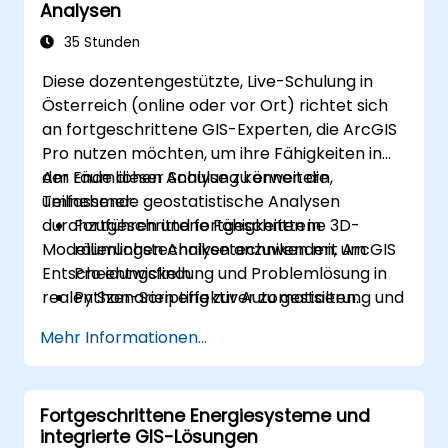
Analysen
35 Stunden
Diese dozentengestützte, Live-Schulung in
Österreich (online oder vor Ort) richtet sich
an fortgeschrittene GIS-Experten, die ArcGIS
Pro nutzen möchten, um ihre Fähigkeiten in
der räumlichen Analyse zu erweitern,
Am Ende dieser Schulung können die
umfassende geostatistische Analysen
Teilnehmer:
durchzuführen und fortgeschrittene 3D-
Fortgeschrittene Fähigkeiten in
Modellierungstechniken anzuwenden, um
räumlichen Analysetechniken mit ArcGIS
Entscheidungsfindung und Problemlösung in
Pro entwickeln.
realen Szenarien effektiver zu gestalten.
Python-Scripting zur Automatisierung und
Verarbeitung komplexer Daten nutzen.
Mehr Informationen...
Räumliche Modellierung zur
Problemlösung in realen Szenarien
anwenden.
Fortgeschrittene Energiesysteme und
Geostatistische Analysen für eine
integrierte GIS-Lösungen
fortgeschrittene Datenauswertung