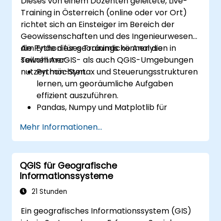
Dieses von einem Dozenten geleitete, Live-
Training in Österreich (online oder vor Ort)
richtet sich an Einsteiger im Bereich der
Geowissenschaften und des Ingenieurwesens,
die Python für georäumliche Analysen in
Am Ende dieses Trainings können die
sowohl ArcGIS- als auch QGIS-Umgebungen
Teilnehmer:
nutzen möchten.
Python-Syntax und Steuerungsstrukturen
lernen, um georäumliche Aufgaben
effizient auszuführen.
Pandas, Numpy und Matplotlib für
Datenanalyse und Visualisierung in GIS
Mehr Informationen...
nutzen.
Vektordaten mit den Bibliotheken
Geopandas, Arcpy und PyQGIS
QGIS für Geografische
bearbeiten und analysieren.
Informationssysteme
Georäumliche Prozesse und
Arbeitsabläufe durch Python-Skripte in
21 Stunden
ArcGIS und QGIS automatisieren.
Ein geografisches Informationssystem (GIS)
Benutzerdefinierte, auf Python