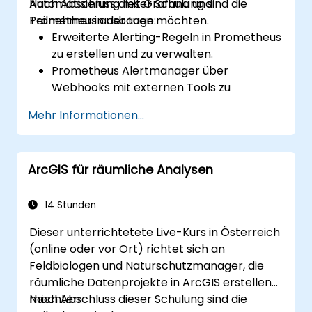
Automatisierung mit Grafana und
Nach Abschluss dieser Schulung sind die
Prometheus ausbauen möchten.
Teilnehmer in der Lage:
Erweiterte Alerting-Regeln in Prometheus
zu erstellen und zu verwalten.
Prometheus Alertmanager über
Webhooks mit externen Tools zu
integrieren.
Mehr Informationen...
Automatisierte Reaktionen auf Alerts
umzusetzen, um die Problemlösung zu
beschleunigen.
ArcGIS für räumliche Analysen
Grafana zur effektiven Visualisierung und
Verwaltung von Alerts einzusetzen.
14 Stunden
Dieser unterrichtetete Live-Kurs in Österreich
(online oder vor Ort) richtet sich an
Feldbiologen und Naturschutzmanager, die
räumliche Datenprojekte in ArcGIS erstellen
möchten.
Nach Abschluss dieser Schulung sind die