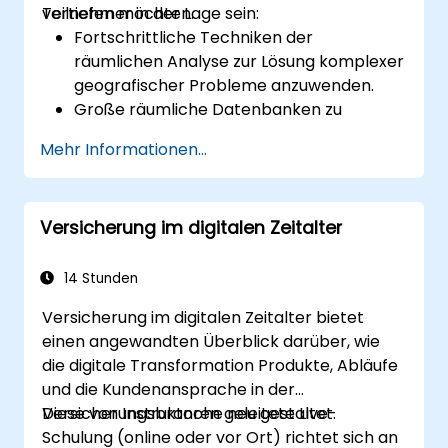
vertiefen möchten.
Teilnehmer in der Lage sein:
Fortschrittliche Techniken der
räumlichen Analyse zur Lösung komplexer
geografischer Probleme anzuwenden.
Große räumliche Datenbanken zu
verwalten und die Qualitätskontrolle der
Mehr Informationen...
Daten durchzuführen.
Dynamische und interaktive Karten sowie
Visualisierungen für verschiedene
Versicherung im digitalen Zeitalter
Anwendungen zu erstellen.
Programmierung und Automatisierung
einzusetzen, um GIS-Arbeitsabläufe zu
14 Stunden
optimieren.
Versicherung im digitalen Zeitalter bietet
einen angewandten Überblick darüber, wie
die digitale Transformation Produkte, Abläufe
und die Kundenansprache in der
Versicherungsbranche neu gestaltet.
Diese von Instruktoren geleitete Live-
Schulung (online oder vor Ort) richtet sich an