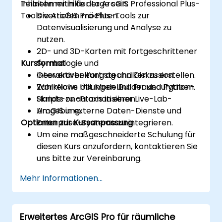
Inhalten mithilfe der ArcGIS Professional Plus-
Teilnehmer in der Lage sein:
Tools vertiefen möchten.
Die ArcGIS Pro Plus-Tools zur
Datenvisualisierung und Analyse zu
nutzen.
2D- und 3D-Karten mit fortgeschrittener
Kursformat
Symbologie und
Geoverarbeitungstechniken zu erstellen.
Interaktiver Vortrag und Diskussion.
Workflows mit ModelBuilder und Python-
Zahlreiche Übungen und Praxisaufgaben.
Skripts zu automatisieren.
Hands-on-Praxis in einer Live-Lab-
ArcGIS in externe Daten-Dienste und
Umgebung.
Optionen zur Kursanpassung
Enterprise-Systeme zu integrieren.
Um eine maßgeschneiderte Schulung für
diesen Kurs anzufordern, kontaktieren Sie
uns bitte zur Vereinbarung.
Mehr Informationen...
Erweitertes ArcGIS Pro für räumliche