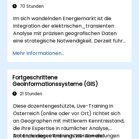
durchführen.
70 Stunden
A externe Datenquellen integrieren und
Im sich wandelnden Energiemarkt ist die
3D-Raumdatenanalysen effektiv nutzen.
Integration der elektrischen_transienten
Analyse mit präzisen geografischen Daten
eine strategische Notwendigkeit. Derzeit führt
die Abhängigkeit von fragmentierten Daten
Mehr Informationen...
zu erheblichen operativen Risiken. Dieses 14-
tägige Intensivprogramm in Melbourne soll
die Lücke zwischen Elektroingenieurwesen
Fortgeschrittene
und georäumlichem Management schließen.
Geoinformationssysteme (GIS)
21 Stunden
Diese dozentengestützte, Live-Training in
Österreich (online oder vor Ort) richtet sich
an Geographen mit mittlerem Kenntnisstand,
die ihre Expertise in räumlicher Analyse,
Datenmanagement und GIS-Anwendungen
Am Ende dieses Trainings werden die