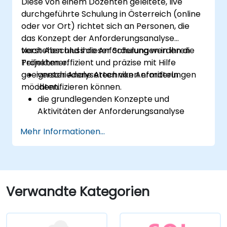
Diese von einem Dozenten geleitete, live
durchgeführte Schulung in Österreich (online
oder vor Ort) richtet sich an Personen, die
das Konzept der Anforderungsanalyse
verstehen und ihre Anforderungen in ihren
Nach Abschluss dieser Schulung werden die
Projekten effizient und präzise mit Hilfe
Teilnehmer:
geeigneter Analysetechniken ermitteln
verschiedene Arten von Anforderungen
möchten.
identifizieren können.
die grundlegenden Konzepte und
Aktivitäten der Anforderungsanalyse
verstehen.
Mehr Informationen...
mit der Methodik der
Anforderungsanalyse vertraut sein.
verschiedene Analysemethoden gezielt
anwenden können.
Anforderungen so strukturieren, dass sie
Verwandte Kategorien
durch einen iterativen Prozess effizient
mit Architekten und Entwicklern
kommunizieren können.