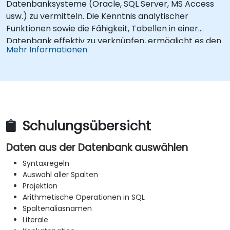
Datenbanksysteme (Oracle, SQL Server, MS Access
usw.) zu vermitteln. Die Kenntnis analytischer
Funktionen sowie die Fähigkeit, Tabellen in einer
Datenbank effektiv zu verknüpfen, ermöglicht es den
Mehr Informationen
Teilnehmern, Datenanalyseoperationen direkt auf
der Datenseite auszuführen, anstatt sie in Microsoft
Excel durchzuführen. Dies trägt zudem zur
Entwicklung von IT-Systemen bei, die relationale
Datenbanken nutzen.
Schulungsübersicht
Daten aus der Datenbank auswählen
Syntaxregeln
Auswahl aller Spalten
Projektion
Arithmetische Operationen in SQL
Spaltenaliasnamen
Literale