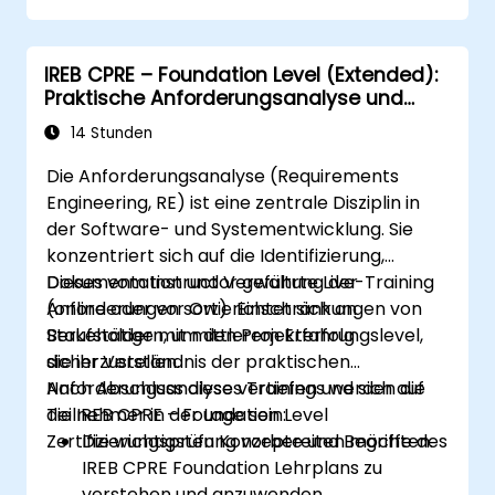
für Versicherer geeignet ist.
Praxisnahe Fallbeispiele zu analysieren
IREB CPRE – Foundation Level (Extended):
und gewonnene Erkenntnisse in lokale
Praktische Anforderungsanalyse und
Initiativen umzusetzen.
Vorbereitung auf die Zertifizierung
14 Stunden
Die Anforderungsanalyse (Requirements
Engineering, RE) ist eine zentrale Disziplin in
der Software- und Systementwicklung. Sie
konzentriert sich auf die Identifizierung,
Dokumentation und Verwaltung der
Dieses vom Instructor geführte Live-Training
Anforderungen sowie Einschränkungen von
(online oder vor Ort) richtet sich an
Stakeholdern, um den Projekterfolg
Berufstätige mit mittlerem Erfahrungslevel,
sicherzustellen.
die ihr Verständnis der praktischen
Anforderungsanalyse vertiefen und sich auf
Nach Abschluss dieses Trainings werden die
die IREB CPRE – Foundation Level
Teilnehmer in der Lage sein:
Zertifizierungsprüfung vorbereiten möchten.
Die wichtigsten Konzepte und Begriffe des
IREB CPRE Foundation Lehrplans zu
verstehen und anzuwenden.