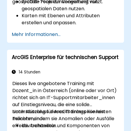
geospatiale Projektmanagement nutzt.
ArcGIS-Tools zur Verwaltung von
geospatialen Daten nutzen.
Karten mit Ebenen und Attributen
erstellen und anpassen.
Fortgeschrittene räumliche Analysen und
Mehr Informationen...
Geoprozessierungsaufgaben
durchführen.
Arbeitsabläufe mittels ModelBuilder und
ArcGIS Enterprise für technischen Support
Python automatisieren.
14 Stunden
Dieses live angebotene Training mit
Dozent_in in Österreich (online oder vor Ort)
richtet sich an IT-Supportmitarbeiter_innen
auf Einstiegsniveau, die eine solide
Unterstützung für ArcGIS Enterprise leisten
Nach Abschluss dieses Trainings können
möchten, indem sie Anomalien oder Ausfälle
Teilnehmende:
effektiv behandeln.
die Architektur und Komponenten von