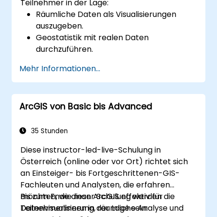
Teilnehmer in der Lage:
Räumliche Daten als Visualisierungen
auszugeben.
Geostatistik mit realen Daten
durchzuführen.
Räumliche Datenanalysen,
Mehr Informationen...
Datenaufbereitung und Kartierung mit
ArcGIS umzusetzen.
Räumliche Daten für Projekte in ArcGIS zu
ArcGIS von Basic bis Advanced
analysieren.
35 Stunden
Diese instructor-led-live-Schulung in
Österreich (online oder vor Ort) richtet sich
an Einsteiger- bis Fortgeschrittenen-GIS-
Fachleuten und Analysten, die erfahren
möchten, wie man ArcGIS effektiv für
Bis zum Ende dieser Schulung werden die
Datenvisualisierung, räumliche Analyse und
Teilnehmer:innen in der Lage sein: