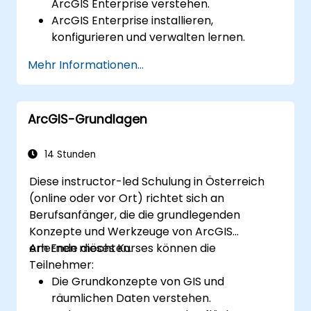
ArcGIS Enterprise verstehen.
ArcGIS Enterprise installieren,
konfigurieren und verwalten lernen.
Fähigkeiten im Bereich Fehlersuche und
Mehr Informationen...
Behebung häufiger Probleme gewinnen.
Kenntnisse im Überwachen und Pflegen
von ArcGIS Enterprise-Umgebungen
ArcGIS-Grundlagen
aufbauen.
Techniken für Backup, Wiederherstellung
und Leistungsoptimierung beherrschen.
14 Stunden
Diese instructor-led Schulung in Österreich
(online oder vor Ort) richtet sich an
Berufsanfänger, die die grundlegenden
Konzepte und Werkzeuge von ArcGIS
erlernen möchten.
Am Ende dieses Kurses können die
Teilnehmer:
Die Grundkonzepte von GIS und
räumlichen Daten verstehen.