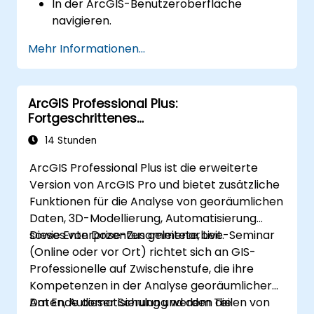
In der ArcGIS-Benutzeroberfläche
navigieren.
Räumliche Daten erstellen und verwalten.
Mehr Informationen...
Einfache räumliche Analysen
durchführen.
Karten und Visualisierungen erstellen.
ArcGIS Professional Plus:
Fortgeschrittenes
Geodatenmanagement und Analyse
14 Stunden
ArcGIS Professional Plus ist die erweiterte
Version von ArcGIS Pro und bietet zusätzliche
Funktionen für die Analyse von georäumlichen
Daten, 3D-Modellierung, Automatisierung
sowie Enterprise-Zusammenarbeit.
Dieses von Dozenten geleitete, Live-Seminar
(Online oder vor Ort) richtet sich an GIS-
Professionelle auf Zwischenstufe, die ihre
Kompetenzen in der Analyse georäumlicher
Daten, Automatisierung und dem Teilen von
Am Ende dieser Schulung werden die