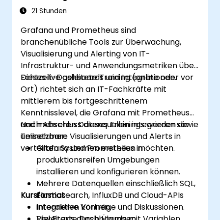
Visualisierung
21 Stunden
Grafana und Prometheus sind
branchenübliche Tools zur Überwachung,
Visualisierung und Alerting von IT-
Infrastruktur- und Anwendungsmetriken über
Echtzeit-Dashboards und Integrationen.
Dieses live geleitete Training (online oder vor
Ort) richtet sich an IT-Fachkräfte mit
mittlerem bis fortgeschrittenem
Kenntnisslevel, die Grafana mit Prometheus
und mehreren Datenquellen integrieren sowie
Nach Abschluss dieses Trainings werden die
umsetzbare Visualisierungen und Alerts in
Teilnehmer:
verteilten Systemen erstellen möchten.
Grafana und Prometheus in
produktionsreifen Umgebungen
installieren und konfigurieren können.
Mehrere Datenquellen einschließlich SQL,
Kursformat
Elasticsearch, InfluxDB und Cloud-APIs
integrieren können.
Interaktive Vorträge und Diskussionen.
Erweiterte Dashboards mit Variablen,
Viel Praxis durch Übungen.