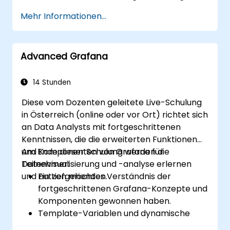
Availability) einzurichten.
Mehr Informationen...
Panels und Dashboards mit Daten
anzupassen.
Einen Reverse-Proxy für schnelle
Advanced Grafana
Ladezeiten zu konfigurieren.
14 Stunden
Diese vom Dozenten geleitete Live-Schulung
in Österreich (online oder vor Ort) richtet sich
an Data Analysts mit fortgeschrittenen
Kenntnissen, die die erweiterten Funktionen
und Komponenten von Grafana für
Am Ende dieser Schulung werden die
Datenvisualisierung und -analyse erlernen
Teilnehmer:
und nutzen möchten.
Ein tiefgehendes Verständnis der
fortgeschrittenen Grafana-Konzepte und
Komponenten gewonnen haben.
Template-Variablen und dynamische
Dashboards zur Verbesserung der