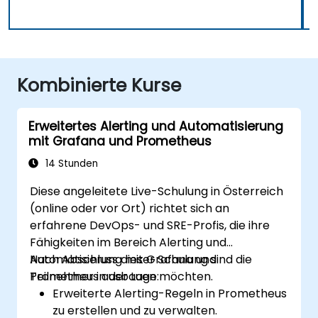
Kombinierte Kurse
Erweitertes Alerting und Automatisierung
mit Grafana und Prometheus
14 Stunden
Diese angeleitete Live-Schulung in Österreich
(online oder vor Ort) richtet sich an
erfahrene DevOps- und SRE-Profis, die ihre
Fähigkeiten im Bereich Alerting und
Automatisierung mit Grafana und
Nach Abschluss dieser Schulung sind die
Prometheus ausbauen möchten.
Teilnehmer in der Lage:
Erweiterte Alerting-Regeln in Prometheus
zu erstellen und zu verwalten.