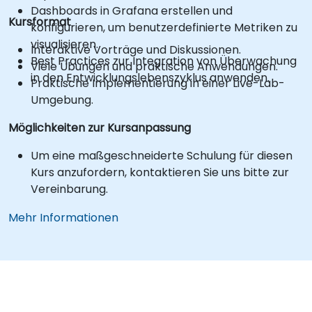
Dashboards in Grafana erstellen und
Kursformat
konfigurieren, um benutzerdefinierte Metriken zu
visualisieren.
Interaktive Vorträge und Diskussionen.
Best Practices zur Integration von Überwachung
Viele Übungen und praktische Anwendungen.
in den Entwicklungslebenszyklus anwenden.
Praktische Implementierung in einer Live-Lab-
Umgebung.
Möglichkeiten zur Kursanpassung
Um eine maßgeschneiderte Schulung für diesen
Kurs anzufordern, kontaktieren Sie uns bitte zur
Vereinbarung.
Mehr Informationen