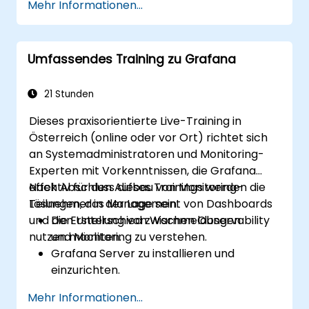
Mehr Informationen...
Datenvisualisierung nutzen können.
Die Grafana Query Language für
komplexe Abfragen verwenden können.
Umfassendes Training zu Grafana
Best Practices für das Skalieren von
Grafana, die Optimierung der Leistung und
die Gewährleistung einer hohen
21 Stunden
Verfügbarkeit erlernt haben.
Dieses praxisorientierte Live-Training in
Österreich (online oder vor Ort) richtet sich
an Systemadministratoren und Monitoring-
Experten mit Vorkenntnissen, die Grafana
effektiv für den Aufbau von Monitoring-
Nach Abschluss dieses Trainings werden die
Lösungen, das Management von Dashboards
Teilnehmer in der Lage sein:
und die Erstellung von Warnmeldungen
Den Unterschied zwischen Observability
nutzen möchten.
und Monitoring zu verstehen.
Grafana Server zu installieren und
einzurichten.
Verschiedene Datenquellen wie
Mehr Informationen...
Prometheus, InfluxDB und ElasticSearch