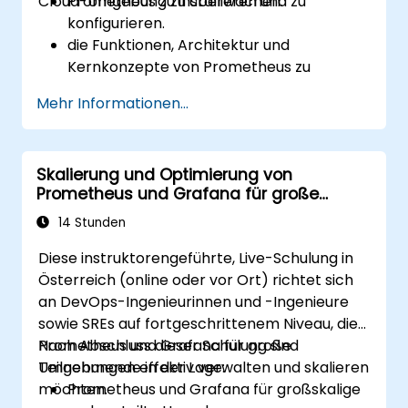
Cloud-Umgebung zu überwachen.
Prometheus zu installieren und zu
konfigurieren.
die Funktionen, Architektur und
Kernkonzepte von Prometheus zu
verstehen.
Mehr Informationen...
zu lernen, wie Daten mit PromQL
abgefragt werden.
Visualisierungen und Dashboards mit
Skalierung und Optimierung von
Grafana zu erstellen.
Prometheus und Grafana für große
Systemüberwachungs- und
Umgebungen
Alarmierungsregeln zu konfigurieren.
14 Stunden
die Leistung von Systemen und
Diese instruktorengeführte, Live-Schulung in
Anwendungen zu analysieren und zu
Österreich (online oder vor Ort) richtet sich
optimieren.
an DevOps-Ingenieurinnen und -Ingenieure
sichere Integrationen zu Remote-
sowie SREs auf fortgeschrittenem Niveau, die
Endpunkten und bestehenden Systemen
Prometheus und Grafana für große
Nach Abschluss dieser Schulung sind
zu ermöglichen.
Umgebungen effektiv verwalten und skalieren
Teilnehmende in der Lage:
möchten.
Prometheus und Grafana für großskalige