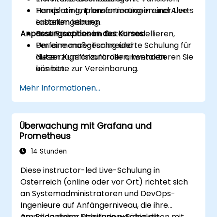
Templating, Transformationen und Alerts
Hands-on Implementierung in einer Live-
erstellen können.
Laborumgebung.
Anpassungsoptionen des Kurses
Best Practices im Datenmodellieren,
Performance-Tuning und
Um eine maßgeschneiderte Schulung für
Nutzerzugriffskontrolle anwenden
diesen Kurs anzufordern, kontaktieren Sie
können.
uns bitte zur Vereinbarung.
Mehr Informationen...
Überwachung mit Grafana und
Prometheus
14 Stunden
Diese instructor-led Live-Schulung in
Österreich (online oder vor Ort) richtet sich
an Systemadministratoren und DevOps-
Ingenieure auf Anfängerniveau, die ihre
grundlegenden Monitoring-Fähigkeiten mit
Am Ende dieser Schulung werden die