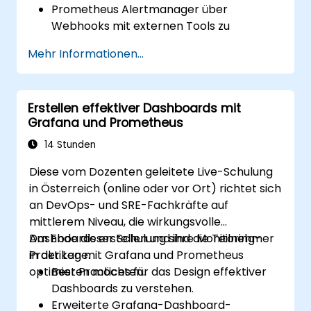
Prometheus Alertmanager über
Webhooks mit externen Tools zu
integrieren.
Mehr Informationen...
Automatisierte Reaktionen auf Alerts
umzusetzen, um die Problemlösung zu
beschleunigen.
Erstellen effektiver Dashboards mit
Grafana zur effektiven Visualisierung und
Grafana und Prometheus
Verwaltung von Alerts einzusetzen.
14 Stunden
Diese vom Dozenten geleitete Live-Schulung
in Österreich (online oder vor Ort) richtet sich
an DevOps- und SRE-Fachkräfte auf
mittlerem Niveau, die wirkungsvolle
Dashboards erstellen und ihre Monitoring-
Am Ende dieser Schulung sind die Teilnehmer
Praktiken mit Grafana und Prometheus
in der Lage:
optimieren möchten.
Best Practices für das Design effektiver
Dashboards zu verstehen.
Erweiterte Grafana-Dashboard-