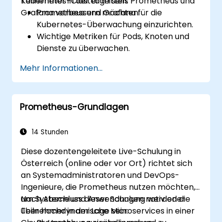
Kubernetes-Cluster mittels Prometheus und
Teilnehmer in der Lage sein:
Grafana verbessern möchten.
Prometheus und Grafana für die
Kubernetes-Überwachung einzurichten.
Wichtige Metriken für Pods, Knoten und
Dienste zu überwachen.
Dynamische Dashboards zur
Mehr Informationen...
Visualisierung der Cluster-Gesundheit und
-Leistung zu erstellen.
Alarmierungsstrategien für proaktives
Prometheus-Grundlagen
Issue-Management umzusetzen.
Best Practices für das Skalieren von
Überwachungslösungen in Kubernetes-
14 Stunden
Umgebungen anzuwenden.
Diese dozentengeleitete Live-Schulung in
Österreich (online oder vor Ort) richtet sich
an Systemadministratoren und DevOps-
Ingenieure, die Prometheus nutzen möchten,
um Systeme und Anwendungen nativ oder
Nach Abschluss dieser Schulung werden die
über hochdynamische Microservices in einer
Teilnehmer in der Lage sein: