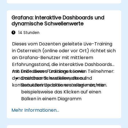
zu konfigurieren und anzubinden.
Dashboards und Diagramme zu erstellen,
Grafana: Interaktive Dashboards und
zu verwalten und anzupassen.
dynamische Schwellenwerte
Variablen und Abfragen für dynamische
Dashboards zu verwenden.
14 Stunden
Benachrichtigungen und Warnmeldungen
Dieses vom Dozenten geleitete Live-Training
über Grafana einzurichten.
in Österreich (online oder vor Ort) richtet sich
Plugins zu installieren und zu verwalten,
an Grafana-Benutzer mit mittlerem
um die Funktionalität von Grafana zu
Erfahrungsstand, die interaktive Dashboards
erweitern.
mit Drill-down-Funktionen sowie
Am Ende dieses Trainings können Teilnehmer:
dynamischen Schwellenwerten und
Dashboards erstellen, die auf
kontextuellen Updates erstellen möchten.
Benutzerinteraktionen reagieren, wie
beispielsweise das Klicken auf einen
Balken in einem Diagramm
Visuelle Drill-downs implementieren, die
Mehr Informationen...
direkt vor Ort aktualisiert werden (ohne
neue Registerkarten)
Tortendiagramme und detaillierte Panels