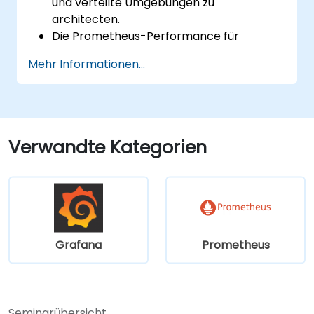
und verteilte Umgebungen zu
architecten.
Die Prometheus-Performance für
Systeme mit hohem Traffic zu optimieren.
Mehr Informationen...
Grafana für große Datensätze und
komplexe Visualisierungen zu
konfigurieren.
Fortgeschrittene Strategien zum
Fehlerbeheben und zur Skalierbarkeit
Verwandte Kategorien
umzusetzen.
Grafana
Prometheus
Seminarübersicht