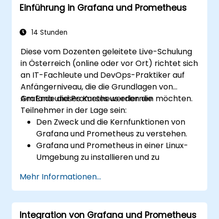
Einführung in Grafana und Prometheus
basierend auf Auswahlfiltern
konfigurieren
Dynamische Schwellenwerte verwenden,
14 Stunden
die auf Benutzereingaben und
Diese vom Dozenten geleitete Live-Schulung
Echtzeitdaten reagieren
in Österreich (online oder vor Ort) richtet sich
an IT-Fachleute und DevOps-Praktiker auf
Anfängerniveau, die die Grundlagen von
Grafana und Prometheus erlernen möchten.
Am Ende dieses Kurses werden die
Teilnehmer in der Lage sein:
Den Zweck und die Kernfunktionen von
Grafana und Prometheus zu verstehen.
Grafana und Prometheus in einer Linux-
Umgebung zu installieren und zu
konfigurieren.
Mehr Informationen...
Einfache Datenquellen und Dashboards in
Grafana einzurichten.
Systemmetriken zu überwachen und
Integration von Grafana und Prometheus
Daten mit Prometheus zu visualisieren.