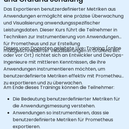
Das Exportieren benutzerdefinierter Metriken aus
Anwendungen ermöglicht eine präzise Überwachung
und Visualisierung anwendungsspezifischer
Leistungsdaten. Dieser Kurs führt die Teilnehmer in
Techniken zur Instrumentierung von Anwendungen
für Prometheus und zur Erstellung
Dieses vom Dozenten geleitete Live-Training (online
maßgeschneiderter Visualisierungen in Grafana ein.
oder vor Ort) richtet sich an Entwickler und DevOps-
Ingenieure mit mittleren Kenntnissen, die ihre
Anwendungen instrumentieren möchten, um
benutzerdefinierte Metriken effektiv mit Prometheus
zu exportieren und zu überwachen.
Am Ende dieses Trainings können die Teilnehmer:
Die Bedeutung benutzerdefinierter Metriken für
die Anwendungsmessung verstehen.
Anwendungen so instrumentieren, dass sie
benutzerdefinierte Metriken für Prometheus
exportieren.