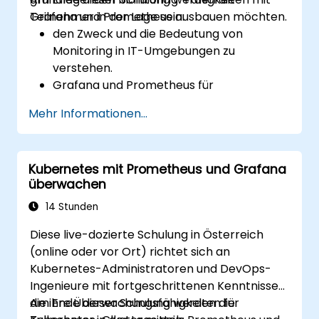
Grafana und Prometheus ausbauen möchten.
Teilnehmer in der Lage sein:
den Zweck und die Bedeutung von
Monitoring in IT-Umgebungen zu
verstehen.
Grafana und Prometheus für
grundlegende Monitoring-Aufgaben zu
Mehr Informationen...
installieren und zu konfigurieren.
einfache Dashboards und Alerts zu
erstellen, um die Systemleistung sichtbar
Kubernetes mit Prometheus und Grafana
darzustellen.
überwachen
Best Practices für das Monitoring der
Systemverfügbarkeit und -leistung
14 Stunden
anzuwenden.
Diese live-dozierte Schulung in Österreich
(online oder vor Ort) richtet sich an
Kubernetes-Administratoren und DevOps-
Ingenieure mit fortgeschrittenen Kenntnissen,
die ihre Überwachungsfähigkeiten für
Am Ende dieser Schulung werden die