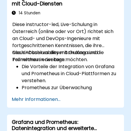
mit Cloud-Diensten
14 Stunden
Diese instructor-led, Live-Schulung in
Österreich (online oder vor Ort) richtet sich
an Cloud- und DevOps-Ingenieure mit
fortgeschrittenen Kenntnissen, die ihre
Cloud-Observability mit Grafana und
Nach Abschluss dieser Schulung sind die
Prometheus erweitern möchten.
Teilnehmer in der Lage:
Die Vorteile der Integration von Grafana
und Prometheus in Cloud-Plattformen zu
verstehen.
Prometheus zur Überwachung
cloudbasierter Ressourcen einzurichten.
Mehr Informationen...
Grafana für die Visualisierung von
Metriken aus Cloud-Diensten zu
konfigurieren.
Grafana und Prometheus:
Cloud-native Tools und Integrationen zur
Datenintegration und erweiterte
Skalierbarkeit des Monitorings zu nutzen.