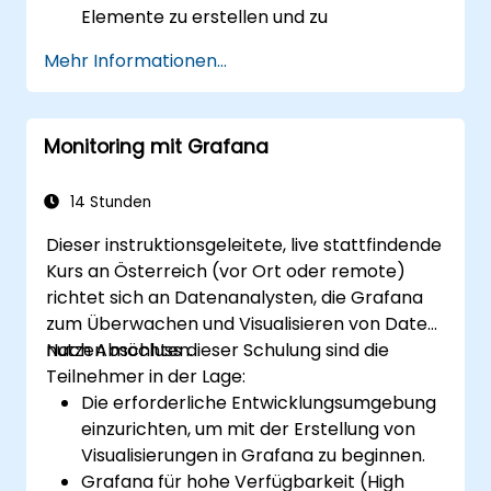
Elemente zu erstellen und zu
konfigurieren.
Mehr Informationen...
Grafana-Templating für dynamische und
wiederverwendbare Dashboards zu
nutzen.
Monitoring mit Grafana
Alerting-Mechanismen zu
implementieren, um die operative
Wahrnehmung zu verbessern.
14 Stunden
Dieser instruktionsgeleitete, live stattfindende
Kurs an Österreich (vor Ort oder remote)
richtet sich an Datenanalysten, die Grafana
zum Überwachen und Visualisieren von Daten
nutzen möchten.
Nach Abschluss dieser Schulung sind die
Teilnehmer in der Lage:
Die erforderliche Entwicklungsumgebung
einzurichten, um mit der Erstellung von
Visualisierungen in Grafana zu beginnen.
Grafana für hohe Verfügbarkeit (High