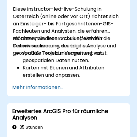
Diese instructor-led-live-Schulung in
Österreich (online oder vor Ort) richtet sich
an Einsteiger- bis Fortgeschrittenen-GIS-
Fachleuten und Analysten, die erfahren
möchten, wie man ArcGIS effektiv für
Bis zum Ende dieser Schulung werden die
Datenvisualisierung, räumliche Analyse und
Teilnehmer:innen in der Lage sein:
geospatiale Projektmanagement nutzt.
ArcGIS-Tools zur Verwaltung von
geospatialen Daten nutzen.
Karten mit Ebenen und Attributen
erstellen und anpassen.
Fortgeschrittene räumliche Analysen und
Mehr Informationen...
Geoprozessierungsaufgaben
durchführen.
Arbeitsabläufe mittels ModelBuilder und
Erweitertes ArcGIS Pro für räumliche
Python automatisieren.
Analysen
35 Stunden