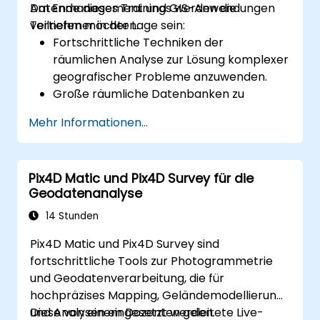
Datenmanagement und GIS-Anwendungen
Am Ende dieses Trainings werden die
vertiefen möchten.
Teilnehmer in der Lage sein:
Fortschrittliche Techniken der
räumlichen Analyse zur Lösung komplexer
geografischer Probleme anzuwenden.
Große räumliche Datenbanken zu
verwalten und die Qualitätskontrolle der
Mehr Informationen...
Daten durchzuführen.
Dynamische und interaktive Karten sowie
Visualisierungen für verschiedene
Pix4D Matic und Pix4D Survey für die
Anwendungen zu erstellen.
Geodatenanalyse
Programmierung und Automatisierung
einzusetzen, um GIS-Arbeitsabläufe zu
14 Stunden
optimieren.
Pix4D Matic und Pix4D Survey sind
fortschrittliche Tools zur Photogrammetrie
und Geodatenverarbeitung, die für
hochpräzises Mapping, Geländemodellierung
und Analysen eingesetzt werden.
Diese von einem Dozenten geleitete Live-