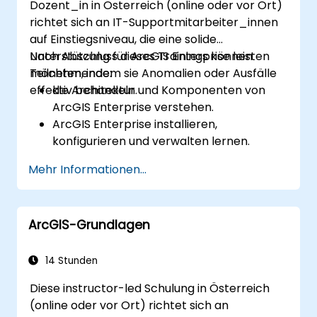
Dozent_in in Österreich (online oder vor Ort)
richtet sich an IT-Supportmitarbeiter_innen
auf Einstiegsniveau, die eine solide
Unterstützung für ArcGIS Enterprise leisten
Nach Abschluss dieses Trainings können
möchten, indem sie Anomalien oder Ausfälle
Teilnehmende:
effektiv behandeln.
die Architektur und Komponenten von
ArcGIS Enterprise verstehen.
ArcGIS Enterprise installieren,
konfigurieren und verwalten lernen.
Fähigkeiten im Bereich Fehlersuche und
Mehr Informationen...
Behebung häufiger Probleme gewinnen.
Kenntnisse im Überwachen und Pflegen
von ArcGIS Enterprise-Umgebungen
ArcGIS-Grundlagen
aufbauen.
Techniken für Backup, Wiederherstellung
und Leistungsoptimierung beherrschen.
14 Stunden
Diese instructor-led Schulung in Österreich
(online oder vor Ort) richtet sich an