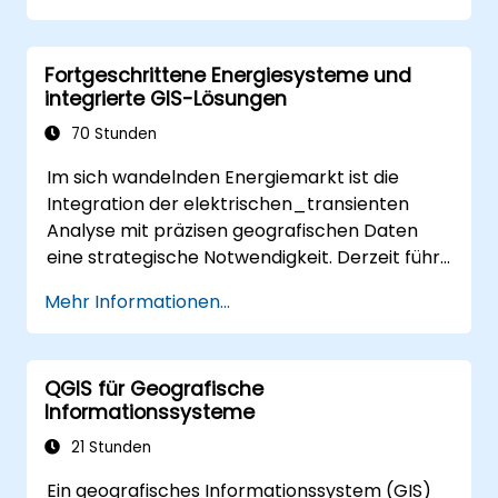
ArcGIS umzusetzen.
Räumliche Daten für Projekte in ArcGIS zu
Fortgeschrittene Energiesysteme und
analysieren.
integrierte GIS-Lösungen
70 Stunden
Im sich wandelnden Energiemarkt ist die
Integration der elektrischen_transienten
Analyse mit präzisen geografischen Daten
eine strategische Notwendigkeit. Derzeit führt
die Abhängigkeit von fragmentierten Daten
Mehr Informationen...
zu erheblichen operativen Risiken. Dieses 14-
tägige Intensivprogramm in Melbourne soll
die Lücke zwischen Elektroingenieurwesen
QGIS für Geografische
und georäumlichem Management schließen.
Informationssysteme
21 Stunden
Ein geografisches Informationssystem (GIS)