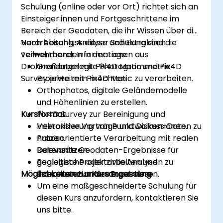
Schulung (online oder vor Ort) richtet sich an
Einsteiger:innen und Fortgeschrittene im
Bereich der Geodaten, die ihr Wissen über die
Verarbeitung, Analyse und Extraktion
Nach Abschluss dieser Schulung sind die
verwertbarer Informationen aus
Teilnehmenden in der Lage:
Drohnendaten mit Pix4D Matic und Pix4D
Großangelegte Photogrammetrie-
Survey erweitern möchten.
Projekte mit Pix4D Matic zu verarbeiten.
Orthophotos, digitale Geländemodelle
und Höhenlinien zu erstellen.
Kursformat
Pix4D Survey zur Bereinigung und
Vektorisierung von Punktwolken-Daten zu
Interaktive Vorträge und Diskussionen.
nutzen.
Praxisorientierte Verarbeitung mit realen
Relevante Geodaten-Ergebnisse für
Datensätzen.
geologische oder zivile Analysen zu
Begleitete Projektarbeiten und
Möglichkeiten zur Kursanpassung
extrahieren und zu exportieren.
Interpretation der Ergebnisse.
Um eine maßgeschneiderte Schulung für
diesen Kurs anzufordern, kontaktieren Sie
uns bitte.