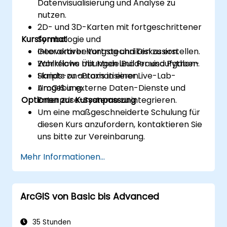
Datenvisualisierung und Analyse zu
nutzen.
2D- und 3D-Karten mit fortgeschrittener
Kursformat
Symbologie und
Geoverarbeitungstechniken zu erstellen.
Interaktiver Vortrag und Diskussion.
Workflows mit ModelBuilder und Python-
Zahlreiche Übungen und Praxisaufgaben.
Skripts zu automatisieren.
Hands-on-Praxis in einer Live-Lab-
ArcGIS in externe Daten-Dienste und
Umgebung.
Optionen zur Kursanpassung
Enterprise-Systeme zu integrieren.
Um eine maßgeschneiderte Schulung für
diesen Kurs anzufordern, kontaktieren Sie
uns bitte zur Vereinbarung.
Mehr Informationen...
ArcGIS von Basic bis Advanced
35 Stunden