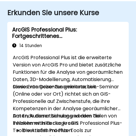
Erkunden Sie unsere Kurse
ArcGIS Professional Plus:
Fortgeschrittenes
Geodatenmanagement und Analyse
14 Stunden
ArcGIS Professional Plus ist die erweiterte
Version von ArcGIS Pro und bietet zusätzliche
Funktionen für die Analyse von georäumlichen
Daten, 3D-Modellierung, Automatisierung
sowie Enterprise-Zusammenarbeit.
Dieses von Dozenten geleitete, Live-Seminar
(Online oder vor Ort) richtet sich an GIS-
Professionelle auf Zwischenstufe, die ihre
Kompetenzen in der Analyse georäumlicher
Daten, Automatisierung und dem Teilen von
Am Ende dieser Schulung werden die
Inhalten mithilfe der ArcGIS Professional Plus-
Teilnehmer in der Lage sein:
Tools vertiefen möchten.
Die ArcGIS Pro Plus-Tools zur