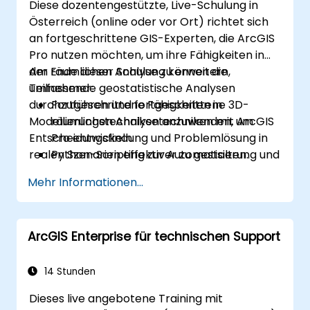
Diese dozentengestützte, Live-Schulung in
Österreich (online oder vor Ort) richtet sich
an fortgeschrittene GIS-Experten, die ArcGIS
Pro nutzen möchten, um ihre Fähigkeiten in
der räumlichen Analyse zu erweitern,
Am Ende dieser Schulung können die
umfassende geostatistische Analysen
Teilnehmer:
durchzuführen und fortgeschrittene 3D-
Fortgeschrittene Fähigkeiten in
Modellierungstechniken anzuwenden, um
räumlichen Analysetechniken mit ArcGIS
Entscheidungsfindung und Problemlösung in
Pro entwickeln.
realen Szenarien effektiver zu gestalten.
Python-Scripting zur Automatisierung und
Verarbeitung komplexer Daten nutzen.
Mehr Informationen...
Räumliche Modellierung zur
Problemlösung in realen Szenarien
anwenden.
ArcGIS Enterprise für technischen Support
Geostatistische Analysen für eine
fortgeschrittene Datenauswertung
durchführen.
14 Stunden
A externe Datenquellen integrieren und
Dieses live angebotene Training mit
3D-Raumdatenanalysen effektiv nutzen.