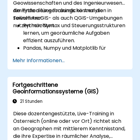
Geowissenschaften und des Ingenieurwesens,
die Python für georäumliche Analysen in
Am Ende dieses Trainings können die
sowohl ArcGIS- als auch QGIS-Umgebungen
Teilnehmer:
nutzen möchten.
Python-Syntax und Steuerungsstrukturen
lernen, um georäumliche Aufgaben
effizient auszuführen.
Pandas, Numpy und Matplotlib für
Datenanalyse und Visualisierung in GIS
Mehr Informationen...
nutzen.
Vektordaten mit den Bibliotheken
Geopandas, Arcpy und PyQGIS
Fortgeschrittene
bearbeiten und analysieren.
Geoinformationssysteme (GIS)
Georäumliche Prozesse und
Arbeitsabläufe durch Python-Skripte in
21 Stunden
ArcGIS und QGIS automatisieren.
Diese dozentengestützte, Live-Training in
Benutzerdefinierte, auf Python
Österreich (online oder vor Ort) richtet sich
basierende Geoverarbeitungswerkzeuge
an Geographen mit mittlerem Kenntnisstand,
für ArcGIS und QGIS entwickeln, um
die ihre Expertise in räumlicher Analyse,
Aufgaben zu optimieren.