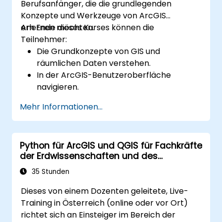
Berufsanfänger, die die grundlegenden
Konzepte und Werkzeuge von ArcGIS
erlernen möchten.
Am Ende dieses Kurses können die
Teilnehmer:
Die Grundkonzepte von GIS und
räumlichen Daten verstehen.
In der ArcGIS-Benutzeroberfläche
navigieren.
Räumliche Daten erstellen und verwalten.
Mehr Informationen...
Einfache räumliche Analysen
durchführen.
Karten und Visualisierungen erstellen.
Python für ArcGIS und QGIS für Fachkräfte
der Erdwissenschaften und des
Ingenieurwesens
35 Stunden
Dieses von einem Dozenten geleitete, Live-
Training in Österreich (online oder vor Ort)
richtet sich an Einsteiger im Bereich der