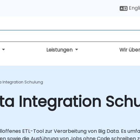
Engl
g
Leistungen
Wir übe
a Integration Schulung
ta Integration Sch
elloffenes ETL-Tool zur Verarbeitung von Big Data. Es um
elen sowie die Ausführung von Jobs ohne Code schreiben 