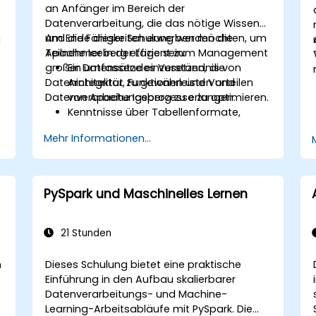
an Anfänger im Bereich der
Datenverarbeitung, die das nötige Wissen
n
und die Fähigkeiten erwerben möchten, um
Am Ende dieser Schulung werden die
Apache Iceberg effizient zum Management
Teilnehmer in der Lage sein:
großer Datensätze einzusetzen, die
Ein umfassendes Verständnis von
Datenintegrität zu gewährleisten und
Architektur, Funktionen und Vorteilen
Datenverarbeitungsprozesse zu optimieren.
von Apache Iceberg zu erlangen.
Kenntnisse über Tabellenformate,
Partitionierung, Schemaentwicklung
Mehr Informationen...
und Zeitreise-Fähigkeiten (Time Travel)
zu erwerben.
Apache Iceberg in verschiedenen
Umgebungen zu installieren und zu
PySpark und Maschinelles Lernen
konfigurieren.
Iceberg-Tabellen zu erstellen, zu
verwalten und damit zu arbeiten.
21 Stunden
Den Prozess der Migration von Daten
aus anderen Tabellenformaten nach
m
Dieses Schulung bietet eine praktische
Iceberg zu verstehen.
Einführung in den Aufbau skalierbarer
Datenverarbeitungs- und Machine-
Learning-Arbeitsabläufe mit PySpark. Die