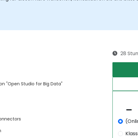
28 Stu
on "Open Studio for Big Data"
onnectors
(Onli
n
Klas