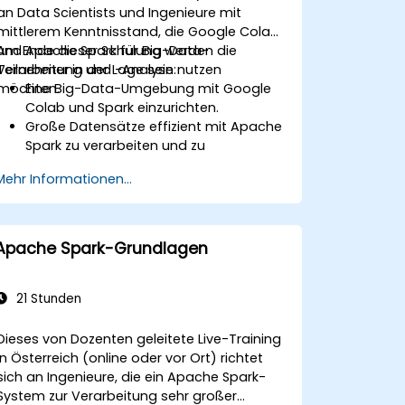
an Data Scientists und Ingenieure mit
mittlerem Kenntnisstand, die Google Colab
und Apache Spark für Big-Data-
Am Ende dieser Schulung werden die
Verarbeitung und -Analyse nutzen
Teilnehmer in der Lage sein:
möchten.
Eine Big-Data-Umgebung mit Google
Colab und Spark einzurichten.
Große Datensätze effizient mit Apache
Spark zu verarbeiten und zu
analysieren.
Mehr Informationen...
Big Data in einer kollaborativen
Umgebung zu visualisieren.
Apache Spark mit Cloud-basierten
Tools zu integrieren.
Apache Spark-Grundlagen
21 Stunden
Dieses von Dozenten geleitete Live-Training
in Österreich (online oder vor Ort) richtet
sich an Ingenieure, die ein Apache Spark-
System zur Verarbeitung sehr großer