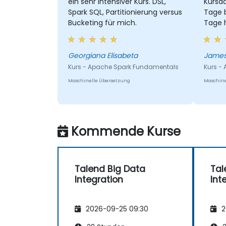
ein sehr intensiver Kurs. DSL,
Kursda
Spark SQL, Partitionierung versus
Tage b
Bucketing für mich.
Tage h
zu klä
mit Ni
Georgiana Elisabeta
Kurs - Apache Spark Fundamentals
Kurs - 
Maschinelle Übersetzung
Maschine
Kommende Kurse
Talend Big Data
Tal
Integration
Int
2026-09-25 09:30
2