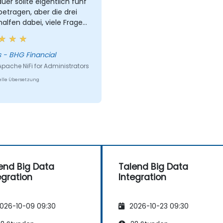
uer sollte eigentlich fünf
etragen, aber die drei
alfen dabei, viele Fragen
ren, die ich bei der Arbeit
Fi bereits hatte.
James - BHG Financial
Apache NiFi for Administrators
lle Übersetzung
end Big Data
Talend Big Data
egration
Integration
026-10-09 09:30
2026-10-23 09:30