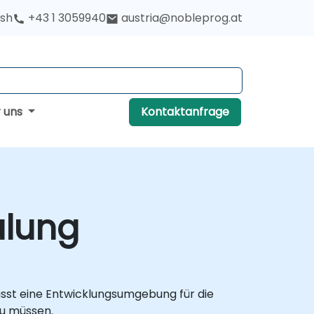
ish
+43 1 3059940
austria@nobleprog.at
r uns
Kontaktanfrage
ulung
fasst eine Entwicklungsumgebung für die
zu müssen.