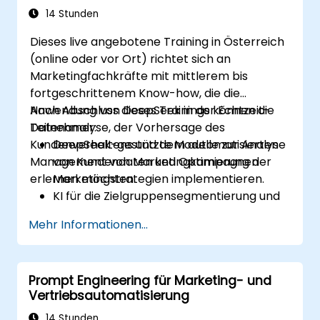
analysieren und zu optimieren, um die
14 Stunden
Leistung zu verbessern.
Dieses live angebotene Training in Österreich
(online oder vor Ort) richtet sich an
Marketingfachkräfte mit mittlerem bis
fortgeschrittenem Know-how, die die
Anwendung von DeepSeek in der Echtzeit-
Nach Abschluss dieses Trainings können die
Datenanalyse, der Vorhersage des
Teilnehmer:
Kundenverhaltens und dem automatisierten
DeepSeek-gestützte Modelle zur Analyse
Management von Marketingkampagnen
von Kundendaten und Optimierung der
erlernen möchten.
Marketingstrategien implementieren.
KI für die Zielgruppensegmentierung und
personalisiertes Marketing nutzen.
Mehr Informationen...
DeepSeek mit Marketing-Automation-
Tools für das Kampagnenmanagement
integrieren.
Prompt Engineering für Marketing- und
Prädiktive Analytik anwenden, um
Vertriebsautomatisierung
Kundenverhalten vorherzusagen und die
Targeting-Bemühungen zu verbessern.
14 Stunden