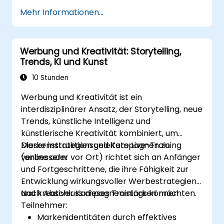
Kultur zu planen, um die Akzeptanz von KI
Mehr Informationen...
zu unterstützen.
Engagement-Taktiken für Schulen und
potenzielle Studierende zu entwickeln, die
Werbung und Kreativität: Storytelling,
durch KI-Arbeitsabläufe unterstützt
Trends, KI und Kunst
werden.
10 Stunden
Werbung und Kreativität ist ein
interdisziplinärer Ansatz, der Storytelling, neue
Trends, künstliche Intelligenz und
künstlerische Kreativität kombiniert, um
Markenstrategien und Kampagnen zu
Dieser instruktionsgeleitete Live-Training
verbessern.
(online oder vor Ort) richtet sich an Anfänger
und Fortgeschrittene, die ihre Fähigkeit zur
Entwicklung wirkungsvoller Werbestrategien
und kreativer Kampagnen stärken möchten.
Nach Abschluss dieses Trainings können
Teilnehmer:
Markenidentitäten durch effektives