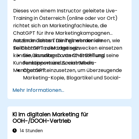
Dieses von einem Instructor geleitete Live-
Training in Österreich (online oder vor Ort)
richtet sich an Marketingfachleute, die
ChatGPT für ihre Marketingkampagnen
nutzen möchten. Die Teilnehmer lernen, wie
Am Ende dieses Trainings werden die
sie ChatGPT zu Marketingzwecken einsetzen
Teilnehmer in der Lage sein:
können, darunter Content-Erstellung,
Die Grundlagen von ChatGPT und seine
Kundensupport und Social-Media-
Funktionsweise zu verstehen.
Management.
ChatGPT einzusetzen, um überzeugende
Marketing-Kopie, Blogartikel und Social-
Media-Inhalte zu generieren.
Mehr Informationen...
Einen Chatbot mit ChatGPT zu
entwickeln, um den Kundensupport und
die Interaktion zu verbessern.
KI im digitalen Marketing für
ChatGPT in ihre Marketingstrategie zu
OOH-/DOOH-Vertrieb
integrieren, um Zeit zu sparen und die
Effizienz zu steigern.
14 Stunden