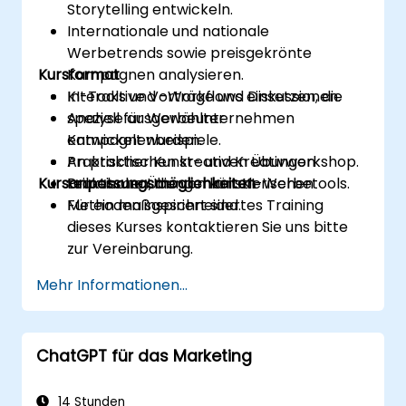
Storytelling entwickeln.
Internationale und nationale
Werbetrends sowie preisgekrönte
Kursformat
Kampagnen analysieren.
KI-Tools und -Workflows einsetzen, die
Interaktive Vorträge und Diskussionen.
speziell für Werbeunternehmen
Analyse ausgewählter
entwickelt wurden.
Kampagnenbeispiele.
An praktischen kreativen Übungen
Praktischer Kunst- und Kreativworkshop.
Kursanpassungsmöglichkeiten
teilnehmen, die von künstlerischen
Praktische Übungen mit KI-Werbetools.
Methoden inspiriert sind.
Für ein maßgeschneidertes Training
dieses Kurses kontaktieren Sie uns bitte
zur Vereinbarung.
Mehr Informationen...
ChatGPT für das Marketing
14 Stunden