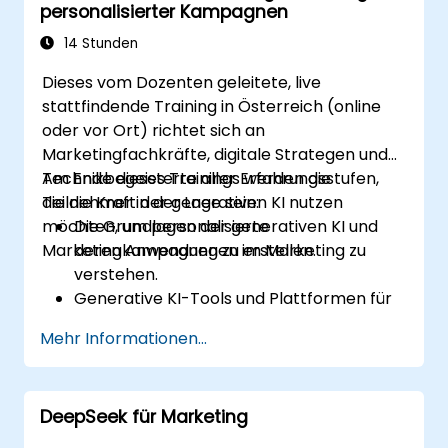
personalisierter Kampagnen
14 Stunden
Dieses vom Dozenten geleitete, live
stattfindende Training in Österreich (online
oder vor Ort) richtet sich an
Marketingfachkräfte, digitale Strategen und
Technikbegeisterte aller Erfahrungsstufen,
Am Ende dieses Trainings werden die
die die Kraft der generativen KI nutzen
Teilnehmer in der Lage sein:
möchten, um personalisierte
Die Grundlagen der generativen KI und
Marketingkampagnen zu erstellen.
deren Anwendungen im Marketing zu
verstehen.
Generative KI-Tools und Plattformen für
die Kampagnenerstellung zu nutzen.
Mehr Informationen...
Personalisierte Marketinginhalte mit Hilfe
von KI-Modellen zu entwickeln.
KI-generierte Inhalte in breitere
DeepSeek für Marketing
Marketingstrategien zu integrieren.
KI-gestützte Marketingkampagnen zu