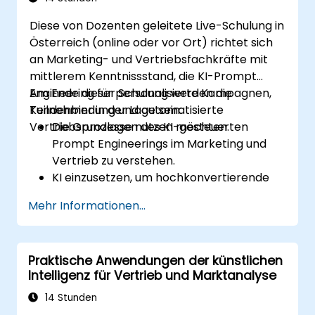
Diese von Dozenten geleitete Live-Schulung in
Österreich (online oder vor Ort) richtet sich
an Marketing- und Vertriebsfachkräfte mit
mittlerem Kenntnissstand, die KI-Prompt
Engineering für personalisierte Kampagnen,
Am Ende dieser Schulung werden die
Kundenbindung und automatisierte
Teilnehmer in der Lage sein:
Vertriebsprozesse nutzen möchten.
Die Grundlagen des KI-gesteuerten
Prompt Engineerings im Marketing und
Vertrieb zu verstehen.
KI einzusetzen, um hochkonvertierende
Marketing-Texte und Anzeigenkreatives
Mehr Informationen...
zu generieren.
Die Kundenbindung durch KI-generierte
Antworten zu automatisieren.
Praktische Anwendungen der künstlichen
KI für datenbasierte Vertriebsanalysen
Intelligenz für Vertrieb und Marktanalyse
und Prognosen zu nutzen.
KI-Tools in Marketing- und
14 Stunden
Vertriebsautomatisierungs-Workflows zu