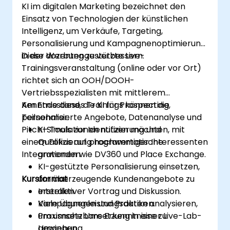
KI im digitalen Marketing bezeichnet den
Einsatz von Technologien der künstlichen
Intelligenz, um Verkäufe, Targeting,
Personalisierung und Kampagnenoptimierung
in der Werbung zu verbessern.
Diese dozentengestützte Live-
Trainingsveranstaltung (online oder vor Ort)
richtet sich an OOH/DOOH-
Vertriebsspezialisten mit mittlerem
Kenntnisstand, die KI für Prospecting,
Am Ende dieses Trainings können die
personalisierte Angebote, Datenanalyse und
Teilnehmer:
Pitch-Simulationen nutzen möchten, mit
KI-Tools zur Identifizierung und
einem Fokus auf programmatische
Qualifizierung hochwertiger Interessenten
Integrationen wie DV360 und Place Exchange.
anwenden.
KI-gestützte Personalisierung einsetzen,
Kursformat
um überzeugende Kundenangebote zu
erstellen.
Interaktiver Vortrag und Diskussion.
Kampagnenleistungsdaten analysieren,
Viele Übungen und Praktiken.
um umsetzbare Erkenntnisse zu
Praxisnahe Umsetzung in einer Live-Lab-
gewinnen.
Umgebung.