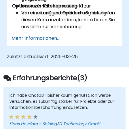
Optionen zur Kursanpassung
Verkaufs-Pitches mittels KI zur
Vorbereitung und Optimierung simulieren.
Um eine maßgeschneiderte Schulung für
diesen Kurs anzufordern, kontaktieren Sie
uns bitte zur Vereinbarung.
Mehr Informationen...
Zuletzt aktualisiert:
2026-03-25
Erfahrungsberichte(3)
Ich habe ChatGBT bisher kaum genutzt. Ich werde
versuchen, es zukünftig stärker für Projekte oder zur
Informationsbeschaffung einzusetzen.
Hans Heydorn - Shining3D Technology GmbH