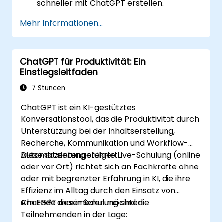
schneller mit ChatGPT erstellen.
E-Mails, Berichte und
Mehr Informationen...
Kundenkommunikation effizient verfassen
und übersetzen.
Finanzdaten zusammenfassen sowie
ChatGPT für Produktivität: Ein
Berichte und Präsentationen automatisch
Einstiegsleitfaden
generieren.
7 Stunden
ChatGPT ist ein KI-gestütztes
Konversationstool, das die Produktivität durch
Unterstützung bei der Inhaltserstellung,
Recherche, Kommunikation und Workflow-
Automatisierung steigert.
Diese dozentengeführte Live-Schulung (online
oder vor Ort) richtet sich an Fachkräfte ohne
oder mit begrenzter Erfahrung in KI, die ihre
Effizienz im Alltag durch den Einsatz von
ChatGPT maximieren möchten.
Am Ende dieser Schulung sind die
Teilnehmenden in der Lage: