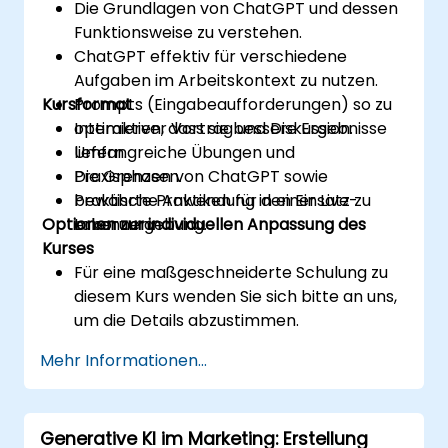
Die Grundlagen von ChatGPT und dessen
Funktionsweise zu verstehen.
ChatGPT effektiv für verschiedene
Aufgaben im Arbeitskontext zu nutzen.
Kursformat
Prompts (Eingabeaufforderungen) so zu
optimieren, dass sie bessere Ergebnisse
Interaktiver Vortrag und Diskussion.
liefern.
Umfangreiche Übungen und
Die Grenzen von ChatGPT sowie
Praxisphasen.
bewährte Praktiken für den Einsatz zu
Praktische Anwendung in einer Live-
Optionen zur individuellen Anpassung des
erkennen.
Laborumgebung.
Kurses
Für eine maßgeschneiderte Schulung zu
diesem Kurs wenden Sie sich bitte an uns,
um die Details abzustimmen.
Mehr Informationen...
Generative KI im Marketing: Erstellung