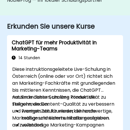
NobleProg — Ihr lokaler Schulungspartner
Erkunden Sie unsere Kurse
ChatGPT für mehr Produktivität in
Marketing-Teams
14 Stunden
Diese instruktionsgeleitete Live-Schulung in
Österreich (online oder vor Ort) richtet sich
an Marketing-Fachkräfte mit grundlegenden
bis mittleren Kenntnissen, die ChatGPT
nutzen möchten, um ihre Produktivität zu
Am Ende dieser Schulung können die
steigern, die Content-Qualität zu verbessern
Teilnehmenden:
und weniger Zeit für wiederkehrende
Prompts strukturieren, die hochwertige,
Marketing- und Kommunikationsaufgaben
maßgeschneiderte Inhalte generieren.
aufzuwenden.
vollständige Marketing-Kampagnen