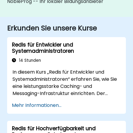
NobleProg -- Ihr lokaler Bildungsanbieter
Erkunden Sie unsere Kurse
Redis für Entwickler und
Systemadministratoren
14 Stunden
In diesem Kurs „Redis für Entwickler und
Systemadministratoren“ erfahren Sie, wie Sie
eine leistungsstarke Caching- und
Messaging-Infrastruktur einrichten. Der
Lehrgang führt von der Installation und
Mehr Informationen...
Konfiguration über die Datenmodellierung und
Performance-Tuning bis hin zu bewährten
Verfahren im Betrieb und dem Skalieren über
Redis für Hochverfügbarkeit und
mehrere Instanzen hinweg. Er richtet sich an