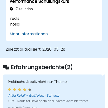
Performance Schulungskurs
Backend-Entwickler, DevOps-Ingenieure,
DBAs und IT-Fachleute, die In-Memory-
21 Stunden
Datenbanken implementieren. Sie sammeln
redis
praktische Kenntnisse in den Bereichen
nosql
Redis-Sentinel-Clustering, Master-Slave-
Replikation, Persistenzstrategien (AOF und
Mehr Informationen...
RDB), Pipelining-Optimierung,
Speicherbereichsmanagement und
Latenzfehlerbehebung, um zuverlässige
Zuletzt aktualisiert:
2026-05-28
Redis-Deployment-Umgebungen auf
Unternehmensniveau bereitzustellen.
Erfahrungsberichte(2)
Praktische Arbeit, nicht nur Theorie.
Atilla Kolali - Raiffeisen Schweiz
Kurs - Redis for Developers and System Administrators
Maschinelle Übersetzung