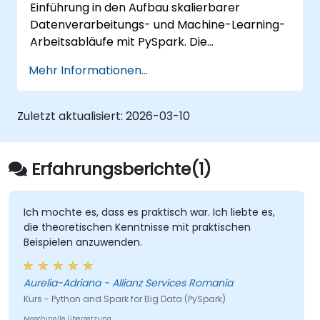
Einführung in den Aufbau skalierbarer
Datenverarbeitungs- und Machine-Learning-
Arbeitsabläufe mit PySpark. Die
Teilnehmenden lernen, wie Apache Spark in
Mehr Informationen...
modernen Big-Data-Ökosystemen
funktioniert und wie große Datensätze
effizient mithilfe von Prinzipien der verteilten
Zuletzt aktualisiert:
2026-03-10
Datenverarbeitung verarbeitet werden
können.
Erfahrungsberichte(1)
Ich mochte es, dass es praktisch war. Ich liebte es,
die theoretischen Kenntnisse mit praktischen
Beispielen anzuwenden.
Aurelia-Adriana - Allianz Services Romania
Kurs - Python and Spark for Big Data (PySpark)
Maschinelle Übersetzung