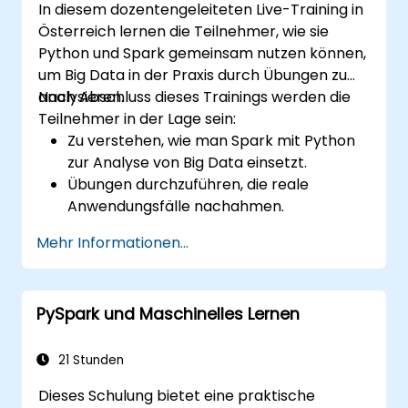
In diesem dozentengeleiteten Live-Training in
Österreich lernen die Teilnehmer, wie sie
Python und Spark gemeinsam nutzen können,
um Big Data in der Praxis durch Übungen zu
analysieren.
Nach Abschluss dieses Trainings werden die
Teilnehmer in der Lage sein:
Zu verstehen, wie man Spark mit Python
zur Analyse von Big Data einsetzt.
Übungen durchzuführen, die reale
Anwendungsfälle nachahmen.
Verschiedene Tools und Techniken für die
Mehr Informationen...
Big-Data-Analyse mit PySpark zu nutzen.
PySpark und Maschinelles Lernen
21 Stunden
Dieses Schulung bietet eine praktische