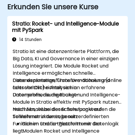
Erkunden Sie unsere Kurse
Stratio: Rocket- und Intelligence-Module
mit PySpark
14 Stunden
Stratio ist eine datenzentrierte Plattform, die
Big Data, KI und Governance in einer einzigen
Lösung integriert. Die Module Rocket und
Intelligence ermöglichen schnelle
Datenexploration, Transformationen und
Diese dozentengeführte Live-Schulung (online
fortschrittliche Analysen in
oder vor Ort) richtet sich an erfahrene
Unternehmensumgebungen.
Datenprofis, die die Rocket- und Intelligence-
Module in Stratio effektiv mit PySpark nutzen
möchten, wobei der Schwerpunkt auf
Nach Abschluss dieser Schulung werden die
Schleifenstrukturen, benutzerdefinierten
Teilnehmer in der Lage sein:
Funktionen und fortgeschrittener Datenlogik
Sich im Stratio-Plattform mit den
liegt.
Modulen Rocket und Intelligence