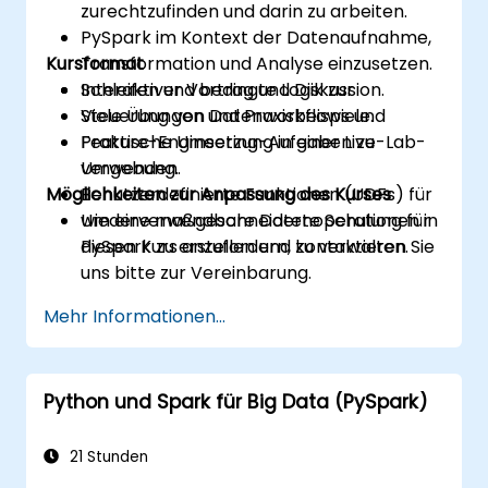
zurechtzufinden und darin zu arbeiten.
PySpark im Kontext der Datenaufnahme,
Kursformat
Transformation und Analyse einzusetzen.
Schleifen und bedingte Logik zur
Interaktiver Vortrag und Diskussion.
Steuerung von Datenworkflows und
Viele Übungen und Praxisbeispiele.
Feature-Engineering-Aufgaben zu
Praktische Umsetzung in einer Live-Lab-
verwenden.
Umgebung.
Möglichkeiten zur Anpassung des Kurses
Benutzerdefinierte Funktionen (UDFs) für
wiederverwendbare Datenoperationen in
Um eine maßgeschneiderte Schulung für
PySpark zu erstellen und zu verwalten.
diesen Kurs anzufordern, kontaktieren Sie
uns bitte zur Vereinbarung.
Mehr Informationen...
Python und Spark für Big Data (PySpark)
21 Stunden