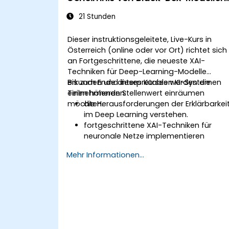
lüften
21 Stunden
Dieser instruktionsgeleitete, Live-Kurs in
Österreich (online oder vor Ort) richtet sich
an Fortgeschrittene, die neueste XAI-
Techniken für Deep-Learning-Modelle
erkunden und interpretablen KI-Systemen
Bis zum Ende dieses Kurses werden die
einen höheren Stellenwert einräumen
Teilnehmenden:
möchten.
die Herausforderungen der Erklärbarkei
im Deep Learning verstehen.
fortgeschrittene XAI-Techniken für
neuronale Netze implementieren
können.
Mehr Informationen...
Entscheidungen von Deep-Learning-
Modellen interpretieren können.
den Kompromiss zwischen
Leistungsfähigkeit und Transparenz
bewerten können.