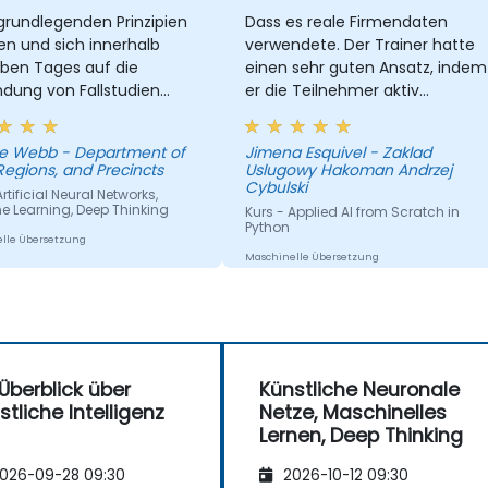
das Trainieren von Modellen, das
grundlegenden Prinzipien
Dass es reale Firmendaten
Erstellen von Graphen und Logging zu
en und sich innerhalb
verwendete. Der Trainer hatte
implementieren
lben Tages auf die
einen sehr guten Ansatz, indem
dung von Fallstudien
er die Teilnehmer aktiv
ntrieren
einbezog und sie miteinander
wetteifern ließ.
e Webb - Department of
Jimena Esquivel - Zaklad
Regions, and Precincts
Uslugowy Hakoman Andrzej
Cybulski
Artificial Neural Networks,
e Learning, Deep Thinking
Kurs - Applied AI from Scratch in
Python
lle Übersetzung
Maschinelle Übersetzung
 Überblick über
Künstliche Neuronale
stliche Intelligenz
Netze, Maschinelles
Lernen, Deep Thinking
026-09-28 09:30
2026-10-12 09:30