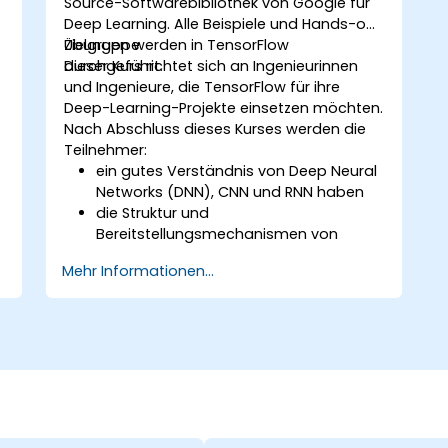
Source-Softwarebibliothek von Google für
Deep Learning. Alle Beispiele und Hands-on-
Übungen werden in TensorFlow
Zielgruppe
durchgeführt.
Dieser Kurs richtet sich an Ingenieurinnen
und Ingenieure, die TensorFlow für ihre
Deep-Learning-Projekte einsetzen möchten.
Nach Abschluss dieses Kurses werden die
Teilnehmer:
ein gutes Verständnis von Deep Neural
Networks (DNN), CNN und RNN haben
die Struktur und
Bereitstellungsmechanismen von
TensorFlow verstehen
Mehr Informationen...
in der Lage sein, Aufgaben zur
Installation, Produktionsumgebung und
Architektur sowie zur Konfiguration
durchzuführen
in der Lage sein, die Codequalität zu
bewerten, Debugging durchzuführen
und Monitoring zu betreiben
in der Lage sein, fortgeschrittene
produktionstaugliche Aufgaben wie