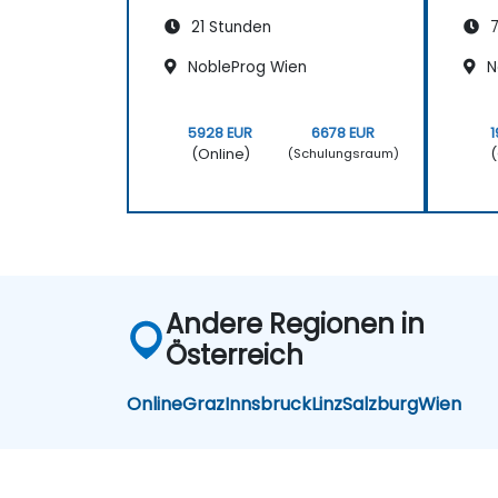
21 Stunden
7
NobleProg Wien
N
5928 EUR
6678 EUR
1
(Online)
(
(Schulungsraum)
Andere Regionen in
Österreich
Online
Graz
Innsbruck
Linz
Salzburg
Wien