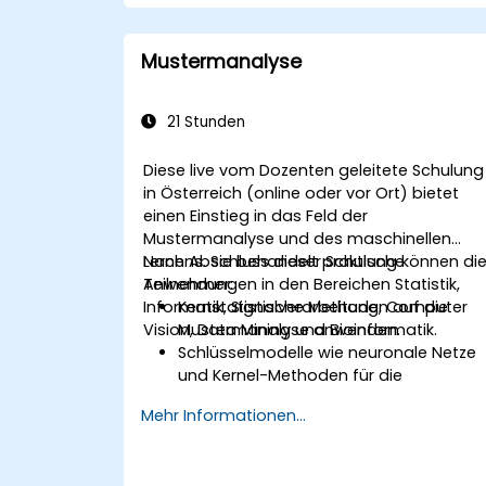
Kurs behandelt zentrale Konzepte, darunter
die Geschichte der KI,
Problemlösungsframeworks,
Mustermanalyse
Wissensrepräsentation, unsicheres
Schließen sowie maschinelles Lernen im
Kontext von Kommunikation, Wahrnehmun
21 Stunden
und autonomem Handeln. Er unterstützt
Führungskräfte und Architekten dabei,
Diese live vom Dozenten geleitete Schulung
transformative Möglichkeiten durch KI zu
in Österreich (online oder vor Ort) bietet
bewerten, neue Technologietrends
einen Einstieg in das Feld der
einzuschätzen und praxisnahe intelligente
Mustermanalyse und des maschinellen
Lösungen zu integrieren, um die
Lernens. Sie behandelt praktische
Nach Abschluss dieser Schulung können di
Geschäftsfähigkeit zu beschleunigen.
Anwendungen in den Bereichen Statistik,
Teilnehmer:
Informatik, Signalverarbeitung, Computer
Kernstatistische Methoden auf die
Vision, Data Mining und Bioinformatik.
Mustermanalyse anwenden.
Schlüsselmodelle wie neuronale Netze
und Kernel-Methoden für die
Datenanalyse nutzen.
Mehr Informationen...
Fortgeschrittene Techniken zur Lösung
komplexer Probleme implementieren.
Die Vorhersagegenauigkeit verbessern,