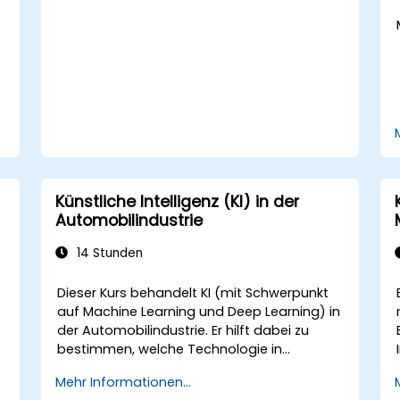
Probleme.
Künstliche Intelligenz (KI) in der
Automobilindustrie
14 Stunden
Dieser Kurs behandelt KI (mit Schwerpunkt
auf Machine Learning und Deep Learning) in
der Automobilindustrie. Er hilft dabei zu
bestimmen, welche Technologie in
verschiedenen Situationen im Fahrzeug
Mehr Informationen...
r
(potenziell) eingesetzt werden kann: von