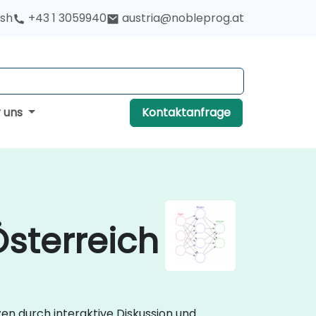
ish
+43 1 3059940
austria@nobleprog.at
r uns
Kontaktanfrage
sterreich
en durch interaktive Diskussion und