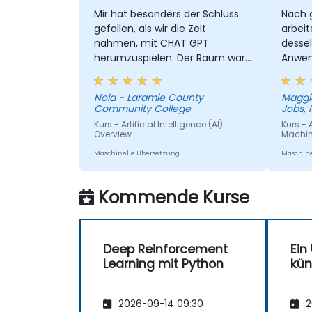
Mir hat besonders der Schluss
Nach 
gefallen, als wir die Zeit
arbeit
nahmen, mit CHAT GPT
desse
herumzuspielen. Der Raum war
Anwen
dafür jedoch nicht optimal
konze
eingerichtet – anstelle eines
Nola - Laramie County
Maggi
großen Tisches wären ein paar
Community College
Jobs, 
kleinere Tische nützlicher
Kurs - Artificial Intelligence (AI)
Kurs - 
gewesen, damit wir in kleinen
Overview
Machin
Gruppen zusammenkommen
Maschinelle Übersetzung
Maschine
und brainstormen könnten.
Kommende Kurse
Deep Reinforcement
Ein
Learning mit Python
kün
2026-09-14 09:30
2