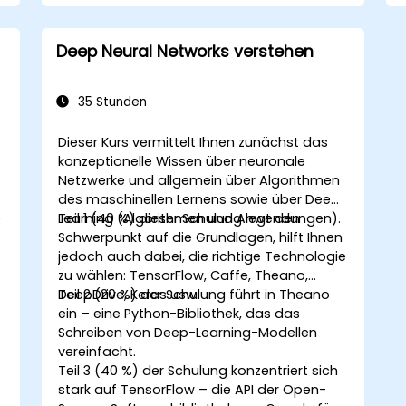
einfacher Automatisierung und
Bilderkennung bis hin zur autonomen
Entscheidungsfindung.
Deep Neural Networks verstehen
g
35 Stunden
Dieser Kurs vermittelt Ihnen zunächst das
konzeptionelle Wissen über neuronale
Netzwerke und allgemein über Algorithmen
des maschinellen Lernens sowie über Deep
e
Learning (Algorithmen und Anwendungen).
Teil 1 (40 %) dieser Schulung legt den
Schwerpunkt auf die Grundlagen, hilft Ihnen
jedoch auch dabei, die richtige Technologie
zu wählen: TensorFlow, Caffe, Theano,
DeepDrive, Keras usw.
Teil 2 (20 %) der Schulung führt in Theano
ein – eine Python-Bibliothek, das das
Schreiben von Deep-Learning-Modellen
vereinfacht.
Teil 3 (40 %) der Schulung konzentriert sich
stark auf TensorFlow – die API der Open-