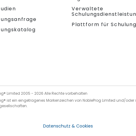
tudien
Verwaltete
Schulungsdienstleistu
tungsanfrage
Plattform für Schulun
tungskatalog
og® Limited 2005 -
2026
Alle Rechte vorbehalten
og® ist ein eingetragenes Markenzeichen von NobleProg Limited und/oder 
gesellschaften.
Datenschutz & Cookies