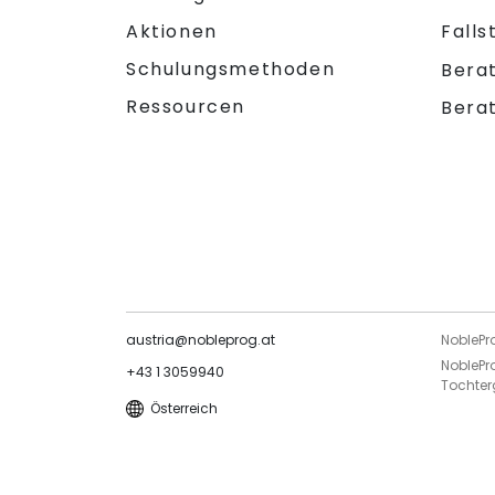
Aktionen
Falls
Schulungsmethoden
Bera
Ressourcen
Bera
austria@nobleprog.at
NoblePr
NoblePr
+43 1 3059940
Tochter
Österreich