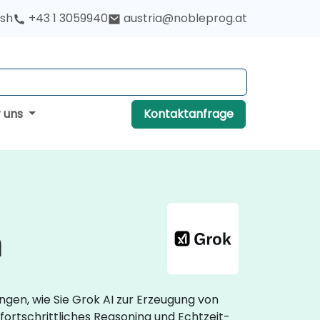
ish
+43 1 3059940
austria@nobleprog.at
r uns
Kontaktanfrage
h
ngen, wie Sie Grok AI zur Erzeugung von
ortschrittliches Reasoning und Echtzeit-