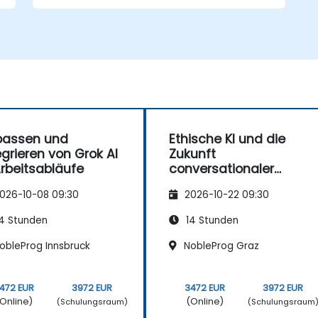
geschäftliche Zwecke zu interagieren.
Grok AI zur Steigerung der Produktivität,
Kreativität und Problemlösung
einzusetzen.
ethische Überlegungen und
Einschränkungen von KI-Chatbots zu
erkennen.
passen und
Ethische KI und die
egrieren von Grok AI
Zukunft
Arbeitsabläufe
conversationaler
Agenten: Grok im
026-10-08 09:30
2026-10-22 09:30
Kontext
4 Stunden
14 Stunden
obleProg Innsbruck
NobleProg Graz
472 EUR
3972 EUR
3472 EUR
3972 EUR
Online)
(Online)
(Schulungsraum)
(Schulungsraum