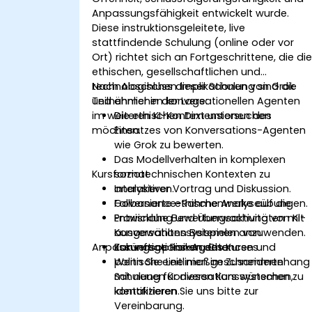
Anpassungsfähigkeit entwickelt wurde.
Diese instruktionsgeleitete, live
stattfindende Schulung (online oder vor
Ort) richtet sich an Fortgeschrittene, die di
ethischen, gesellschaftlichen und
technologischen Implikationen von Grok
Nach Abschluss dieser Schulung sind die
und ähnlichen konversationellen Agenten
Teilnehmer in der Lage:
im weiteren KI-Kontext untersuchen
Die ethischen Dimensionen des
möchten.
Einsatzes von Konversations-Agenten
wie Grok zu bewerten.
Das Modellverhalten in komplexen
Kursformat
soziotechnischen Kontexten zu
analysieren.
Interaktiver Vortrag und Diskussion.
Governance-Rahmenwerke auf die
Fallbasierte ethische Analyseübungen.
Entwicklung und Überwachung von KI-
Praxisnahe Bewertungsaktivitäten mit
Konversationssystemen anzuwenden.
ausgewählten Beispielen von
Anpassungsoptionen des Kurses
Zukünftige Risiken, Chancen und
Konversations-Agenten.
politische Leitlinien im Zusammenhang
Wenn Sie eine maßgeschneiderte
mit neuen Konversationssystemen zu
Schulung für diesen Kurs wünschen,
identifizieren.
kontaktieren Sie uns bitte zur
Vereinbarung.