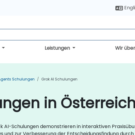
Engl
g
Leistungen
Wir übe
 Agents Schulungen
Grok AI Schulungen
ungen in Österreic
rok AI-Schulungen demonstrieren in interaktiven Praxisübu
ws und zur Verbesserung der Entscheidungsfindung durch f