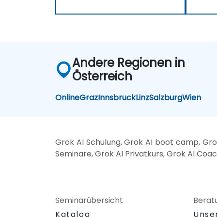
Andere Regionen in
Österreich
Online
Graz
Innsbruck
Linz
Salzburg
Wien
Grok AI Schulung, Grok AI boot camp, Grok
Seminare, Grok AI Privatkurs, Grok AI Coac
Seminarübersicht
Berat
Katalog
Unse