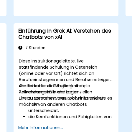
Einführung in Grok AI: Verstehen des
Chatbots von xAI
7 Stunden
Diese instruktionsgeleitete, live
stattfindende Schulung in Österreich
(online oder vor Ort) richtet sich an
Berufseinsteigerinnen und Berufseinsteiger,
die sich über die Möglichkeiten,
Am Ende dieser Schulung sind die
Anwendungsfälle und potenziellen
Teilnehmenden in der Lage:
Einsatzszenarien von Grok AI informieren
zu verstehen, was Grok AI ist und wie es
möchten.
sich von anderen Chatbots
unterscheidet.
die Kernfunktionen und Fähigkeiten von
Grok AI kennenzulernen.
Mehr Informationen...
effektiv mit Grok AI für private und