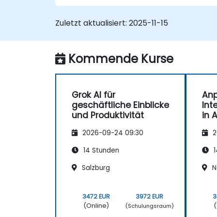
gestützte Workflows automatisieren.
KI-generierte Einblicke für strategische
Zuletzt aktualisiert:
2025-11-15
Entscheidungsfindungen nutzen.
die Teamzusammenarbeit und
Produktivität dank Grok AI steigern.
Kommende Kurse
Grok AI für
An
geschäftliche Einblicke
Int
und Produktivität
in 
2026-09-24 09:30
2
14 Stunden
1
Salzburg
N
3472 EUR
3972 EUR
3
(Online)
(
(Schulungsraum)