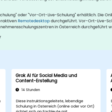
Schulung" oder "Vor-Ort-Live-Schulung" erhältlich. Die On
eraktiven
Remotedesktop
durchgeführt. Vor-Ort-Live-Sc
ernehmensschulungszentren in Österreich durchgeführt w
r
Grok AI für Social Media und
Content-Erstellung
14 Stunden
s
Diese instruktionsgeleitete, lebendige
f
Schulung in Österreich (online oder vor Ort)
richtet sich an Fachleute mit