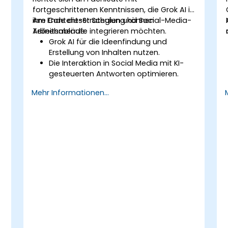
fortgeschrittenen Kenntnissen, die Grok AI in
ihre Content-Strategien und Social-Media-
Am Ende dieser Schulung können
Arbeitsabläufe integrieren möchten.
Teilnehmende:
e
Grok AI für die Ideenfindung und
Erstellung von Inhalten nutzen.
Die Interaktion in Social Media mit KI-
gesteuerten Antworten optimieren.
Das Posten-Management und
Mehr Informationen...
Trendanalysen automatisieren.
KI zur personalisierten
Zielgruppenansprache nutzen.
Den ethischen und effektiven Einsatz
von KI im Social-Media-Marketing
sicherstellen.