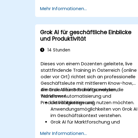
Mehr Informationen...
Grok AI für geschäftliche Einblicke
und Produktivität
14 Stunden
Dieses von einem Dozenten geleitete, live
stattfindende Training in Österreich (online
oder vor Ort) richtet sich an professionelle
Geschäftsleute mit mittlerem Know-how,
die Grok AI für Geschäftsanalysen,
Am Ende dieses Trainings werden die
Workflow-Automatisierung und
Teilnehmer:
Produktivitätssteigerung nutzen möchten.
die Fähigkeiten und
Anwendungsmöglichkeiten von Grok AI
im Geschäftskontext verstehen.
Grok AI für Marktforschung und
Wettbewerbsanalyse einsetzen.
Mehr Informationen...
Routinegeschäftsprozesse durch KI-