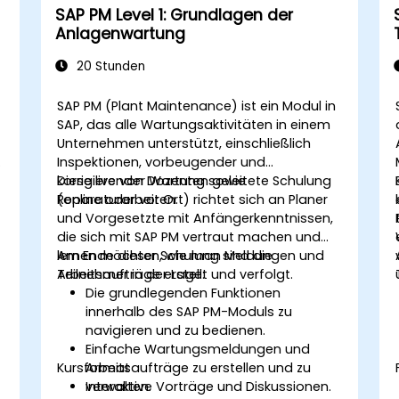
SAP PM Level 1: Grundlagen der
Anlagenwartung
20 Stunden
SAP PM (Plant Maintenance) ist ein Modul in
SAP, das alle Wartungsaktivitäten in einem
Unternehmen unterstützt, einschließlich
s
Inspektionen, vorbeugender und
korrigierender Wartung sowie
Diese live von Dozenten geleitete Schulung
Reparaturarbeiten.
(online oder vor Ort) richtet sich an Planer
und Vorgesetzte mit Anfängerkenntnissen,
die sich mit SAP PM vertraut machen und
lernen möchten, wie man Meldungen und
Am Ende dieser Schulung sind die
Arbeitsaufträge erstellt und verfolgt.
Teilnehmer in der Lage:
Die grundlegenden Funktionen
innerhalb des SAP PM-Moduls zu
navigieren und zu bedienen.
Einfache Wartungsmeldungen und
Kursformat
Arbeitsaufträge zu erstellen und zu
verwalten.
Interaktive Vorträge und Diskussionen.