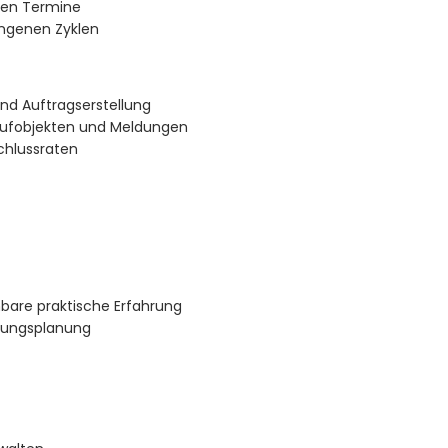
gen Termine
ngenen Zyklen
d Auftragserstellung
rufobjekten und Meldungen
chlussraten
hbare praktische Erfahrung
ltungsplanung