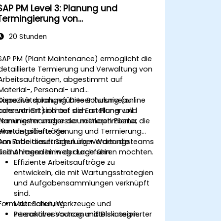
SAP PM Level 3: Planung und
Termingierung von
Wartungsaufträgen
20 Stunden
SAP PM (Plant Maintenance) ermöglicht die
detaillierte Termierung und Verwaltung von
Arbeitsaufträgen, abgestimmt auf
Material-, Personal- und
Kapazitätsplanung. Dieser Kursniveau
Diese live durchgeführte Schulung (online
konzentriert sich auf die Erstellung voll
oder vor Ort) richtet sich an Planer und
terminierter und ressourcenoptimierter
Planungsmanager der mittleren Ebene, die
Wartungsaufträge.
eine detaillierte Planung und Termierung
von Arbeitsaufträgen über Wartungsteams
Am Ende dieser Schulung werden die
und Anlagen hinweg durchführen möchten.
Teilnehmenden in der Lage sein:
Effiziente Arbeitsaufträge zu
entwickeln, die mit Wartungsstrategien
und Aufgabensammlungen verknüpft
sind.
Form der Schulung
Materialien, Werkzeuge und
Personalressourcen mittels integrierter
Interaktiver Vortrag und Diskussion.