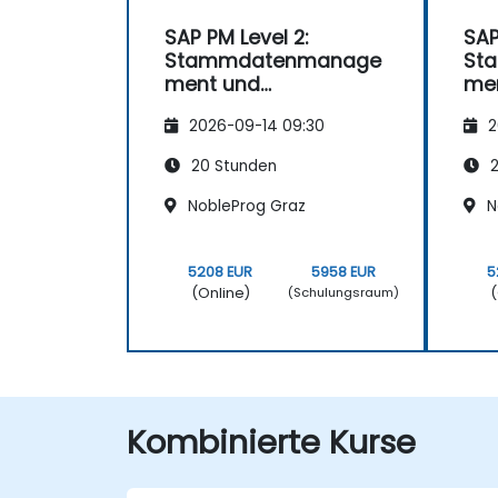
SAP PM Level 2:
SAP
Stammdatenmanage
St
ment und
me
Wartungsstrategien
War
2026-09-14 09:30
2
20 Stunden
2
NobleProg Graz
N
5208 EUR
5958 EUR
5
(Online)
(
(Schulungsraum)
Kombinierte Kurse