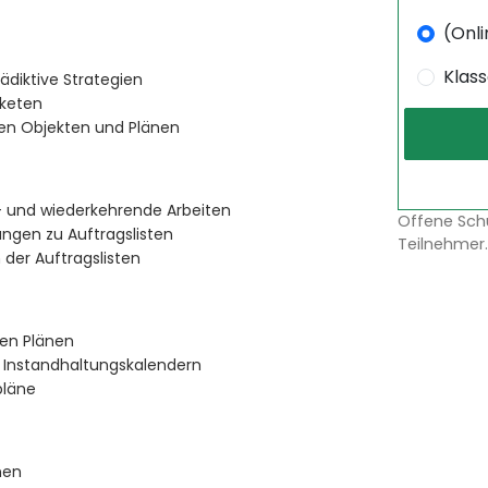
(Onli
Klas
rädiktive Strategien
aketen
en Objekten und Plänen
- und wiederkehrende Arbeiten
Offene Sch
ngen zu Auftragslisten
Teilnehmer.
der Auftragslisten
ten Plänen
 Instandhaltungskalendern
pläne
nen