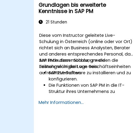
Grundlagen bis erweiterte
Kenntnisse in SAP PM
21 Stunden
Diese vom Instructor geleitete Live-
Schulung in Österreich (online oder vor Ort)
richtet sich an Business Analysten, Berater
und anderes entsprechendes Personal, da
SAP PM nutzen möchte, um die
Am Ende dieser Schulung werden die
Leistungsfähigkeit von Geschäftseinheiten
Teilnehmer in der Lage sein:
aufrechtzuerhalten.
SAP PM-Software zu installieren und zu
konfigurieren.
Die Funktionen von SAP PM in die IT-
Struktur ihres Unternehmens zu
integrieren.
Mehr Informationen...
SAP PM als Werkzeug zur Erfüllung der
Verantwortlichkeiten von
Wartungsrollen zu nutzen.
SAP PM-Berichte zur Lösung von
Kundenbedürfnissen einzusetzen.