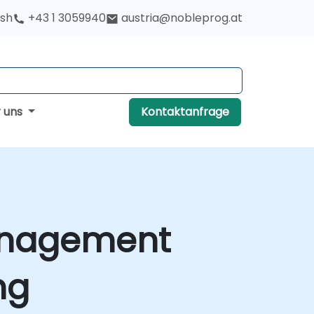
ish
+43 1 3059940
austria@nobleprog.at
r uns
Kontaktanfrage
anagement
ng