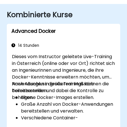
Kombinierte Kurse
Advanced Docker
14 Stunden
Dieses vom Instructor geleitete Live-Training
in Österreich (online oder vor Ort) richtet sich
an Ingenieurinnen und Ingenieure, die ihre
Docker-Kenntnisse erweitern möchten, um
Anwendungen in größerem Maßstab
Nach Abschluss dieses Trainings können die
bereitzustellen und dabei die Kontrolle zu
Teilnehmenden:
behalten.
Eigene Docker-Images erstellen.
Große Anzahl von Docker-Anwendungen
bereitstellen und verwalten.
Verschiedene Container-
Orchestrierungslösungen bewerten und