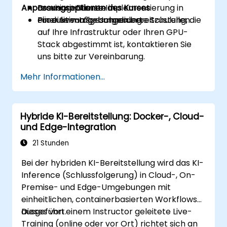
Anpassungsoptionen des Kurses
Learning-Dienste in
Praxisorientierte Implementierung in
Produktivumgebungen bereitzustellen.
einer Live-Lab-Umgebung.
Für eine maßgeschneiderte Schulung, die
auf Ihre Infrastruktur oder Ihren GPU-
Stack abgestimmt ist, kontaktieren Sie
uns bitte zur Vereinbarung.
Mehr Informationen...
Hybride KI-Bereitstellung: Docker-, Cloud-
und Edge-Integration
21 Stunden
Bei der hybriden KI-Bereitstellung wird das KI-
Inference (Schlussfolgerung) in Cloud-, On-
Premise- und Edge-Umgebungen mit
einheitlichen, containerbasierten Workflows
ausgeführt.
Dieses von einem Instructor geleitete Live-
Training (online oder vor Ort) richtet sich an