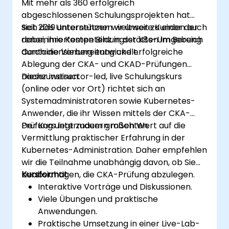
Mit mehr als 360 erfolgreich
abgeschlossenen Schulungsprojekten hat
sich das Unternehmen weltweit zu einer der
Seit 2019 unterstützen wir unsere Kunden auch
renommiertesten Bildungsstätten im Bereich
dabei, ihre Kompetenz in der k8s-Umgebung
Containerisierung entwickelt.
durch die Vorbereitung und erfolgreiche
Ablegung der CKA- und CKAD-Prüfungen
nachzuweisen.
Dieser instructor-led, live Schulungskurs
(online oder vor Ort) richtet sich an
Systemadministratoren sowie Kubernetes-
Anwender, die ihr Wissen mittels der CKA-
Prüfung untermauern möchten.
Der Kurs legt zudem großen Wert auf die
Vermittlung praktischer Erfahrung in der
Kubernetes-Administration. Daher empfehlen
wir die Teilnahme unabhängig davon, ob Sie
beabsichtigen, die CKA-Prüfung abzulegen.
Kursformat
Interaktive Vorträge und Diskussionen.
Viele Übungen und praktische
Anwendungen.
Praktische Umsetzung in einer Live-Lab-