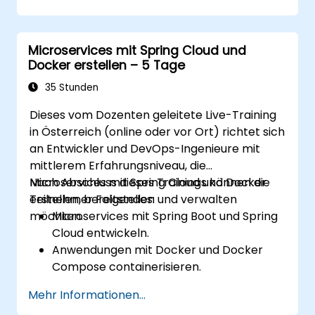
Konfigurationsverwaltung und API-
Gateways zu implementieren.
Microservices effektiv abzusichern, zu
Microservices mit Spring Cloud und
überwachen und zu skalieren.
Docker erstellen – 5 Tage
Microservices mit Docker und Kubernetes
bereitzustellen.
35 Stunden
Dieses vom Dozenten geleitete Live-Training
in Österreich (online oder vor Ort) richtet sich
an Entwickler und DevOps-Ingenieure mit
mittlerem Erfahrungsniveau, die
Microservices mit Spring Cloud und Docker
Nach Abschluss dieses Trainings können die
erstellen, bereitstellen und verwalten
Teilnehmer Folgendes:
möchten.
Microservices mit Spring Boot und Spring
Cloud entwickeln.
Anwendungen mit Docker und Docker
Compose containerisieren.
Service Discovery, API-Gateways und die
Mehr Informationen...
Inter-Service-Kommunikation