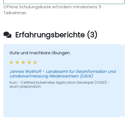
Offene Schulungskurse erfordern mindestens 5
Teilnehmer.
Erfahrungsberichte (3)
ute und machbare Übungen.
Wie Tr
annes Wykhoff - Landesamt fur Geoinformation und
Vu Thoa
andesvermessung Niedersachsen (LGLN)
Kurs - 
prepara
rs - Certified Kubernetes Application Developer (CKAD) -
am preparation
Maschinel