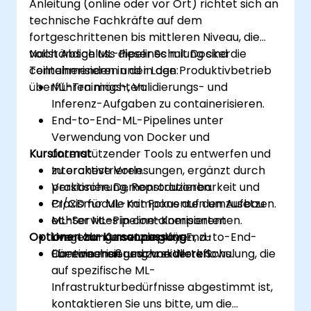
Anleitung (online oder vor Ort) richtet sich an
technische Fachkräfte auf dem
fortgeschrittenen bis mittleren Niveau, die
vollständige ML-Pipelines mit Docker
Nach Abschluss dieser Schulung sind die
containerisieren und in den Produktivbetrieb
Teilnehmenden in der Lage:
überführen möchten.
ML-Trainings-, Validierungs- und
Inferenz-Aufgaben zu containerisieren.
End-to-End-ML-Pipelines unter
Verwendung von Docker und
Kursformat
unterstützender Tools zu entwerfen und
zu orchestrieren.
Interaktive Vorlesungen, ergänzt durch
Versionierung, Reproduzierbarkeit und
praktische Demonstrationen.
CI/CD für ML-Komponenten umzusetzen.
Praxismodule mit Fokus auf den Aufbau
ML-Services in containerisierten
echter ML-Pipeline-Komponenten.
Optionen zur Kursanpassung
Umgebungen zu deployen, zu
Live-Lab-Umsetzung für End-to-End-
überwachen und zu skalieren.
Containerisierung von Workflows.
Für eine maßgeschneiderte Schulung, die
auf spezifische ML-
Infrastrukturbedürfnisse abgestimmt ist,
kontaktieren Sie uns bitte, um die