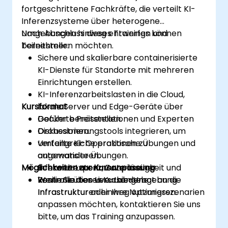
fortgeschrittene Fachkräfte, die verteilt KI-
Inferenzsysteme über heterogene
Umgebungen hinweg entwerfen und
Nach Abschluss dieses Trainings können
bereitstellen möchten.
Teilnehmer:
Sichere und skalierbare containerisierte
KI-Dienste für Standorte mit mehreren
Einrichtungen erstellen.
KI-Inferenzarbeitslasten in die Cloud,
Kursformat
lokale Server und Edge-Geräte über
Docker bereitstellen.
Geführte Präsentationen und Experten
Orchestrierungstools integrieren, um
Diskussionen.
verteilte KI-Operationen zu
Umfangreiche praktische Übungen und
automatisieren.
angewandte Übungen.
Möglichkeiten zur Kursanpassung
Inferenz-Latenz, Zuverlässigkeit und
Echtweltexperimente in einer
Resilienz über verschiedene
kontrollierten Live-Lab-Umgebung.
Wenn Sie dieses Kursangebot an die
Infrastrukturen hinweg optimieren.
Infrastruktur oder Ihre Nutzungsszenarien
anpassen möchten, kontaktieren Sie uns
bitte, um das Training anzupassen.