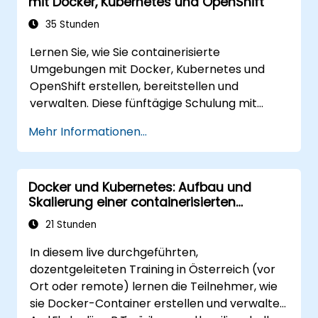
mit Docker, Kubernetes und OpenShift
35 Stunden
Lernen Sie, wie Sie containerisierte
Umgebungen mit Docker, Kubernetes und
OpenShift erstellen, bereitstellen und
verwalten. Diese fünftägige Schulung mit
starkem Praxisbezug behandelt Container-
Mehr Informationen...
Bilder, Kubernetes-Workloads, Cluster-
Netzwerk, Speicher, Sicherheit, Überwachung
und die praktische OpenShift-Verwaltung. Die
Docker und Kubernetes: Aufbau und
Teilnehmenden erwerben die notwendigen
Skalierung einer containerisierten
Fähigkeiten, um moderne Container-
Anwendung
Plattformen zu betreiben und Anwendungen
21 Stunden
in Entwicklungs- und Produktionsumgebungen
In diesem live durchgeführten,
zu beheben.
dozentgeleiteten Training in Österreich (vor
Ort oder remote) lernen die Teilnehmer, wie
sie Docker-Container erstellen und verwalten