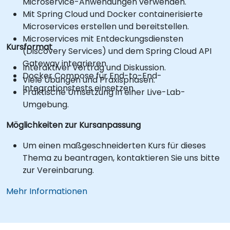
Microservice-Anwendungen verwenden.
Mit Spring Cloud und Docker containerisierte
Microservices erstellen und bereitstellen.
Microservices mit Entdeckungsdiensten
Kursformat
(Discovery Services) und dem Spring Cloud API
Gateway integrieren.
Interaktiver Vortrag und Diskussion.
Docker Compose für End-to-End-
Viele Übungen und Praxisphasen.
Integrationstests einsetzen.
Praktische Umsetzung in einer Live-Lab-
Umgebung.
Möglichkeiten zur Kursanpassung
Um einen maßgeschneiderten Kurs für dieses
Thema zu beantragen, kontaktieren Sie uns bitte
zur Vereinbarung.
Mehr Informationen