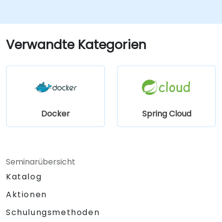
implementieren.
Microservices in Produktionsumgebungen
überwachen und absichern.
Microservices mit Kubernetes
Verwandte Kategorien
bereitstellen und orchestrieren.
Docker
Spring Cloud
Seminarübersicht
Katalog
Aktionen
Schulungsmethoden