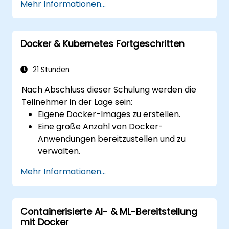
Mehr Informationen...
die am besten geeignete auswählen.
Einen Continuous-Integration-Prozess für
Docker-Anwendungen einrichten.
Docker & Kubernetes Fortgeschritten
Docker-Anwendungen in bestehende
Continuous-Integration-Tools-Workflows
integrieren.
21 Stunden
Ihre Docker-Anwendungen absichern.
Nach Abschluss dieser Schulung werden die
Teilnehmer in der Lage sein:
Eigene Docker-Images zu erstellen.
Eine große Anzahl von Docker-
Anwendungen bereitzustellen und zu
verwalten.
Verschiedene Container-
Mehr Informationen...
Orchestrierungslösungen zu bewerten
und die am besten geeignete
auszuwählen.
Containerisierte AI- & ML-Bereitstellung
Ein Continuous-Integration-Prozess für
mit Docker
Docker-Anwendungen einzurichten.