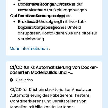
Containerisierte ML-Dienste in
Praxisnahe Übungen mit Fokus auf
verschiedenen Laufzeitumgebungen
realweltliche
Optionen zur Kursanpassung
bereitstellen.
Containerisierungsaufgaben.
Praktische Umsetzung mit Live-Lab-
Um diese Schulung an Ihr
Docker-Umgebungen.
organisationsspezifisches Umfeld
anzupassen, kontaktieren Sie uns bitte zur
Vereinbarung.
Mehr Informationen...
CI/CD für KI: Automatisierung von Docker-
basierten Modellbuilds und -
bereitstellungen
21 Stunden
CI/CD für KI ist ein strukturierter Ansatz zur
Automatisierung des Paketierens, Testens,
Containerisierens und Bereitstellens von
Modellen mithilfe kontinuierlicher