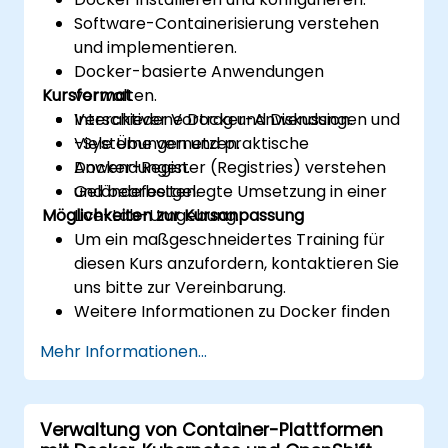
Software-Containerisierung verstehen
und implementieren.
Docker-basierte Anwendungen
Kursformat
verwalten.
Verschiedene Docker-Anwendungen und
Interaktiver Vortrag und Diskussion.
-Systeme vernetzen.
Viele Übungen und praktische
Docker-Register (Registries) verstehen
Anwendungen.
und bearbeiten.
Geländefestgelegte Umsetzung in einer
Möglichkeiten zur Kursanpassung
Live-Lab-Umgebung.
Um ein maßgeschneidertes Training für
diesen Kurs anzufordern, kontaktieren Sie
uns bitte zur Vereinbarung.
Weitere Informationen zu Docker finden
Sie unter: https://www.docker.com
Mehr Informationen...
Verwaltung von Container-Plattformen