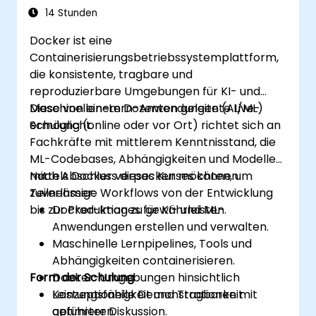
Docker-Anwendungen in bestehende
14 Stunden
kontinuierliche Integrationstools-
Docker ist eine
Integrationsprozesse zu integrieren.
Containerisierungsbetriebssystemplattform,
Ihre Docker-Anwendungen abzusichern.
die konsistente, tragbare und
Kubernetes einzusetzen, um
reproduzierbare Umgebungen für KI- und
verschiedene Umgebungen innerhalb
Maschinellen-Lern-Anwendungen (AI/ML)
Diese von einem Dozenten geleitete Live-
desselben Clusters bereitzustellen und zu
ermöglicht.
Schulung (online oder vor Ort) richtet sich an
verwalten.
Fachkräfte mit mittlerem Kenntnisstand, die
Den Kubernetes-Cluster abzusichern, zu
ML-Codebases, Abhängigkeiten und Modelle
skalieren und zu überwachen.
mittels Docker verpacken möchten, um
Nach Abschluss dieses Kurses können
zuverlässige Workflows von der Entwicklung
Teilnehmer:
bis zur Produktion zu gewährleisten.
Docker-Images für KI- und ML-
Anwendungen erstellen und verwalten.
Maschinelle Lernpipelines, Tools und
Abhängigkeiten containerisieren.
Form der Schulung
Docker-Umgebungen hinsichtlich
Leistungsfähigkeit und Tragbarkeit
Konzeptionelle Demonstrationen mit
optimieren.
geführter Diskussion.