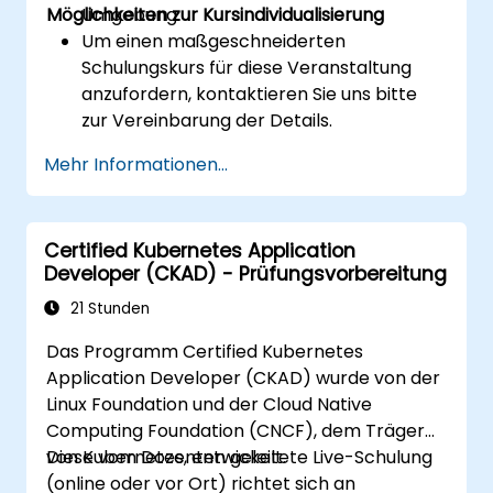
Möglichkeiten zur Kursindividualisierung
Umgebung.
Um einen maßgeschneiderten
Schulungskurs für diese Veranstaltung
anzufordern, kontaktieren Sie uns bitte
zur Vereinbarung der Details.
Weitere Informationen zur CKA-
Mehr Informationen...
Zertifizierung finden Sie unter:
https://training.linuxfoundation.org/certificatio
kubernetes-administrator-cka
Certified Kubernetes Application
Developer (CKAD) - Prüfungsvorbereitung
21 Stunden
Das Programm Certified Kubernetes
Application Developer (CKAD) wurde von der
Linux Foundation und der Cloud Native
Computing Foundation (CNCF), dem Träger
von Kubernetes, entwickelt.
Diese vom Dozenten geleitete Live-Schulung
(online oder vor Ort) richtet sich an