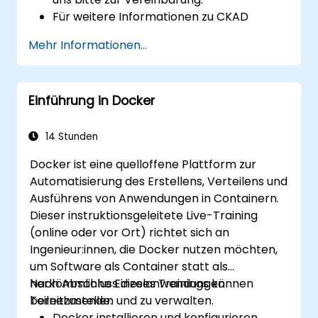
Für weitere Informationen zu CKAD
besuchen Sie
Mehr Informationen...
bitte: https://training.linuxfoundation.org/certif
kubernetes-application-developer-
ckad/
Einführung in Docker
14 Stunden
Docker ist eine quelloffene Plattform zur
Automatisierung des Erstellens, Verteilens und
Ausführens von Anwendungen in Containern.
Dieser instruktionsgeleitete Live-Training
(online oder vor Ort) richtet sich an
Ingenieur:innen, die Docker nutzen möchten,
um Software als Container statt als
herkömmliche Einzelanwendungen
Nach Abschluss dieses Trainings können
bereitzustellen und zu verwalten.
Teilnehmende:
Docker installieren und konfigurieren.