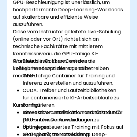
GPU-Beschleunigung ist unerlässlich, um
hochperformante Deep-Learning-Workloads
auf skalierbare und effiziente Weise
auszuführen.
Diese vom Instructor geleitete Live-Schulung
(online oder vor Ort) richtet sich an
technische Fachkräfte mit mittlerem
Kenntnissniveau, die GPU-fähige KI-
Workloads in Docker-Containern
Am Ende dieses Kurses werden die
konfigurieren, optimieren und betreiben
Teilnehmenden in der Lage sein:
möchten.
GPU-fähige Container für Training und
Inferenz zu erstellen und auszuführen.
CUDA, Treiber und Laufzeitbibliotheken
für containerisierte KI-Arbeitsabläufe zu
Kursformat
konfigurieren.
Die Ressourcenallokation und Isolation für
Interaktiver Unterricht unterstützt durch
GPU-intensive Anwendungen zu
praxisnahe Demonstrationen.
optimieren.
Übungsgesteuertes Training mit Fokus auf
Skalierbare, containerisierte Deep-
GPU-gestützte Entwicklung.