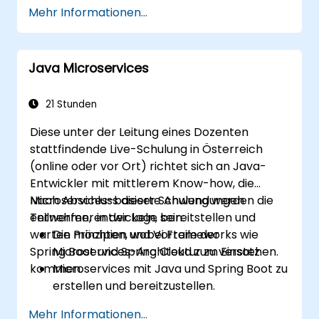
Mehr Informationen...
Java Microservices
21 Stunden
Diese unter der Leitung eines Dozenten
stattfindende Live-Schulung in Österreich
(online oder vor Ort) richtet sich an Java-
Entwickler mit mittlerem Know-how, die
Microservices-basierte Anwendungen
Nach Abschluss dieser Schulung werden die
entwerfen, entwickeln, bereitstellen und
Teilnehmer in der Lage sein:
warten möchten, wobei Frameworks wie
Die Prinzipien und Vorteile der
Spring Boot und Spring Cloud zum Einsatz
Microservices-Architektur zu verstehen.
kommen.
Microservices mit Java und Spring Boot zu
erstellen und bereitzustellen.
Dienstentdeckung,
Mehr Informationen...