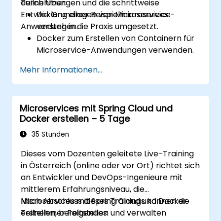
durch Übungen und die schrittweise
Teilnehmer:
Entwicklung einer Beispielmicroservice-
Die Grundlagen von Microservices
Anwendung in die Praxis umgesetzt.
verstehen.
Docker zum Erstellen von Containern für
Microservice-Anwendungen verwenden.
Mit Spring Cloud und Docker
Mehr Informationen...
containerisierte Microservices erstellen
und bereitstellen.
Microservices mit Entdeckungsdiensten
Microservices mit Spring Cloud und
(Discovery Services) und dem Spring
Docker erstellen – 5 Tage
Cloud API Gateway integrieren.
Docker Compose für End-to-End-
35 Stunden
Integrationstests einsetzen.
Dieses vom Dozenten geleitete Live-Training
in Österreich (online oder vor Ort) richtet sich
an Entwickler und DevOps-Ingenieure mit
mittlerem Erfahrungsniveau, die
Microservices mit Spring Cloud und Docker
Nach Abschluss dieses Trainings können die
erstellen, bereitstellen und verwalten
Teilnehmer Folgendes: