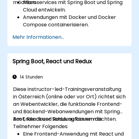
möchten.
Microservices mit Spring Boot und Spring
Cloud entwickeln.
Anwendungen mit Docker und Docker
Compose containerisieren.
Service Discovery, API-Gateways und die
Mehr Informationen...
Inter-Service-Kommunikation
implementieren.
Microservices in Produktionsumgebungen
Spring Boot, React und Redux
überwachen und absichern.
Microservices mit Kubernetes
bereitstellen und orchestrieren.
14 Stunden
Diese instructor-led-Trainingsveranstaltung
in Österreich (online oder vor Ort) richtet sich
an Webentwickler, die funktionale Frontend-
und Backend-Webanwendungen mit Spring
Boot, React und Redux aufbauen möchten.
Am Ende dieser Schulung können die
Teilnehmer Folgendes:
Eine Frontend-Anwendung mit React und