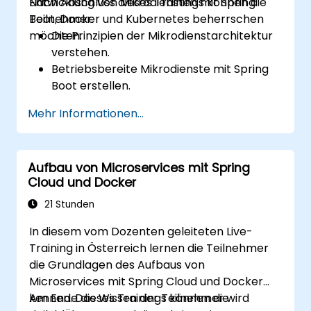
Entwicklung von Mikrodiensten mit Spring
Nach Abschluss dieses Trainings können die
Boot, Docker und Kubernetes beherrschen
Teilnehmer:
möchten.
Die Prinzipien der Mikrodienstarchitektur
verstehen.
Betriebsbereite Mikrodienste mit Spring
Boot erstellen.
Die entscheidende Rolle von Docker bei
Mehr Informationen...
der Containerisierung von Mikrodiensten
nachvollziehen.
Kubernetes-Cluster konfigurieren, um
Aufbau von Microservices mit Spring
Mikrodienste bereitzustellen und zu
Cloud und Docker
orchestrieren.
21 Stunden
In diesem vom Dozenten geleiteten Live-
Training in Österreich lernen die Teilnehmer
die Grundlagen des Aufbaus von
Microservices mit Spring Cloud und Docker
kennen. Das Wissen der Teilnehmer wird
Am Ende dieses Trainings können die