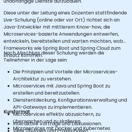
unabhängige Dienste aufzubauen.
Diese unter der Leitung eines Dozenten stattfindende
Live-Schulung (online oder vor Ort) richtet sich an
Java-Entwickler mit mittlerem Know-how, die
Microservices-basierte Anwendungen entwerfen,
entwickeln, bereitstellen und warten möchten, wobei
Frameworks wie Spring Boot und Spring Cloud zum
Nach Abschluss dieser Schulung werden die
Einsatz kommen.
Teilnehmer in der Lage sein:
Die Prinzipien und Vorteile der Microservices-
Architektur zu verstehen.
Microservices mit Java und Spring Boot zu
erstellen und bereitzustellen.
Dienstentdeckung, Konfigurationsverwaltung und
API-Gateways zu implementieren.
Kursformat
Microservices effektiv abzusichern, zu
überwachen und zu skalieren.
Interaktive Vorträge und Diskussionen.
Microservices mit Docker und Kubernetes
Viele Übungen und Praxisphasen.