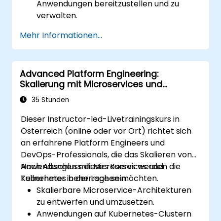
Anwendungen bereitzustellen und zu
verwalten.
Verschiedene Container-
Mehr Informationen...
Orchestrierungslösungen zu bewerten
und die am besten geeignete
auszuwählen.
Advanced Platform Engineering:
Ein Continuous-Integration-Prozess für
Skalierung mit Microservices und
Docker-Anwendungen einzurichten.
Kubernetes
Docker-Anwendungen in bestehende
35 Stunden
kontinuierliche Integrationstools-
Dieser Instructor-led-Livetrainingskurs in
Integrationsprozesse zu integrieren.
Österreich (online oder vor Ort) richtet sich
Ihre Docker-Anwendungen abzusichern.
an erfahrene Platform Engineers und
Kubernetes einzusetzen, um
DevOps-Professionals, die das Skalieren von
verschiedene Umgebungen innerhalb
Anwendungen mit Microservices und
Nach Abschluss dieses Kurses werden die
desselben Clusters bereitzustellen und zu
Kubernetes beherrschen möchten.
Teilnehmer in der Lage sein:
verwalten.
Skalierbare Microservice-Architekturen
Den Kubernetes-Cluster abzusichern, zu
zu entwerfen und umzusetzen.
skalieren und zu überwachen.
Anwendungen auf Kubernetes-Clustern