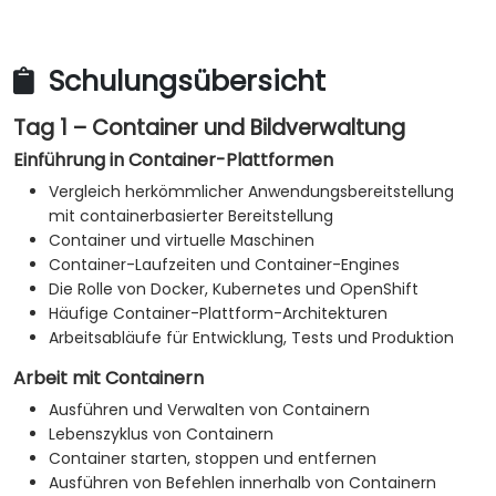
Die OpenShift-Befehlszeilenschnittstelle (CLI)
und die Web-Konsole zu nutzen.
Projekte, Benutzer, Service-Accounts und
Schulungsübersicht
Anwendungsressourcen zu verwalten.
Tag 1 – Container und Bildverwaltung
Die Gesundheit der Plattform und der
Anwendungen zu überwachen.
Einführung in Container-Plattformen
Häufige Probleme mit Containern, Kubernetes
Vergleich herkömmlicher Anwendungsbereitstellung
und OpenShift zu beheben.
mit containerbasierter Bereitstellung
Praktische Sicherheits- und Betriebs-Best-
Container und virtuelle Maschinen
Practices anzuwenden.
Container-Laufzeiten und Container-Engines
Die Rolle von Docker, Kubernetes und OpenShift
Häufige Container-Plattform-Architekturen
Arbeitsabläufe für Entwicklung, Tests und Produktion
Arbeit mit Containern
Ausführen und Verwalten von Containern
Lebenszyklus von Containern
Container starten, stoppen und entfernen
Ausführen von Befehlen innerhalb von Containern