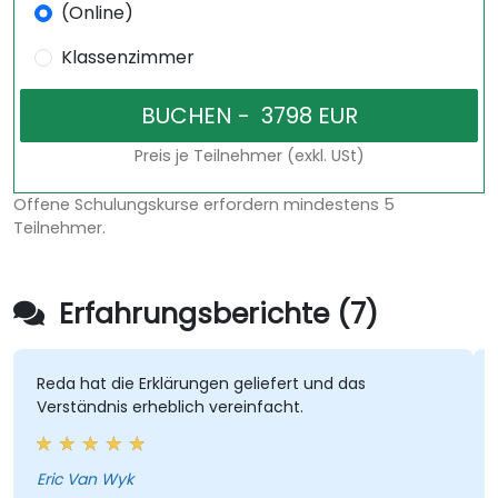
(Online)
Klassenzimmer
Preis je Teilnehmer (exkl. USt)
Offene Schulungskurse erfordern mindestens 5
Teilnehmer.
Erfahrungsberichte (7)
da hat die Erklärungen geliefert und das
Die Lab
rständnis erheblich vereinfacht.
und bi
ich, da
wirkli
anzuw
ic Van Wyk