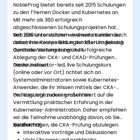
NobleProg bietet bereits seit 2015 Schulungen
zu den Themen Docker und Kubernetes an.
Mit mehr als 360 erfolgreich
abgeschlossenen Schulungsprojekten hat
sich das Unternehmen weltweit zu einer der
Seit 2019 unterstützen wir unsere Kunden auch
renommiertesten Bildungsstätten im Bereich
dabei, ihre Kompetenz in der k8s-Umgebung
Containerisierung entwickelt.
durch die Vorbereitung und erfolgreiche
Ablegung der CKA- und CKAD-Prüfungen
nachzuweisen.
Dieser instructor-led, live Schulungskurs
(online oder vor Ort) richtet sich an
Systemadministratoren sowie Kubernetes-
Anwender, die ihr Wissen mittels der CKA-
Prüfung untermauern möchten.
Der Kurs legt zudem großen Wert auf die
Vermittlung praktischer Erfahrung in der
Kubernetes-Administration. Daher empfehlen
wir die Teilnahme unabhängig davon, ob Sie
beabsichtigen, die CKA-Prüfung abzulegen.
Kursformat
Interaktive Vorträge und Diskussionen.
Viele Übungen und praktische