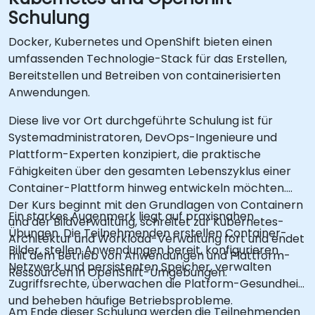
Schulung
Docker, Kubernetes und OpenShift bieten einen
umfassenden Technologie-Stack für das Erstellen,
Bereitstellen und Betreiben von containerisierten
Anwendungen.
Diese live vor Ort durchgeführte Schulung ist für
Systemadministratoren, DevOps-Ingenieure und
Plattform-Experten konzipiert, die praktische
Fähigkeiten über den gesamten Lebenszyklus einer
Container-Plattform hinweg entwickeln möchten.
Der Kurs beginnt mit den Grundlagen von Containern
Ein starkes Augenmerk liegt auf praxisnahen
und der Bildverwaltung, schreitet zur Kubernetes-
Übungen. Die Teilnehmenden erstellen Container-
Architektur und Workload-Verwaltung fort und endet
Bilder, stellen Anwendungen bereit, konfigurieren
mit dem Betrieb von Anwendungen und Plattform-
Netzwerk und persistenten Speicher, verwalten
Ressourcen in OpenShift-Umgebungen.
Zugriffsrechte, überwachen die Platform-Gesundheit
und beheben häufige Betriebsprobleme.
Am Ende dieser Schulung werden die Teilnehmenden