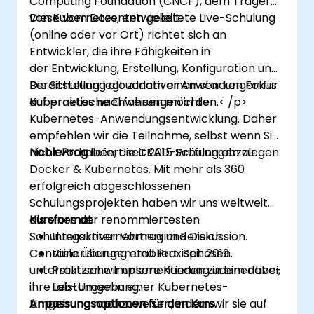
Computing Foundation (CNCF), dem Träger
von Kubernetes, entwickelt.
Diese vom Dozenten geleitete Live-Schulung
(online oder vor Ort) richtet sich an
Entwickler, die ihre Fähigkeiten in
der Entwicklung, Erstellung, Konfiguration und
Bereitstellung cloudnativer Anwendungen für
Die Schulung legt zudem einen starken Fokus
Kubernetes nachweisen möchten.< /p>
auf praktische Erfahrungen in der
Kubernetes-Anwendungsentwicklung. Daher
empfehlen wir die Teilnahme, selbst wenn Sie
nicht vorhaben, die CKAD-Prüfung abzulegen.
NobleProg
liefert seit 2015 Schulungen zu
Docker & Kubernetes. Mit mehr als 360
erfolgreich abgeschlossenen
Schulungsprojekten haben wir uns weltweit
als eines der renommiertesten
Kursformat
Schulungsunternehmen im Bereich
Interaktiver Vortrag und Diskussion.
Containerisierung etabliert. Seit 2019
Viele Übungen und Praxisphasen.
unterstützen wir unsere Kunden zudem dabei,
Praktische Implementierung in einer Live-
ihre Leistungen in einer Kubernetes-
Lab-Umgebung.
Umgebung nachzuweisen, indem wir sie auf
Anpassungsoptionen für den Kurs