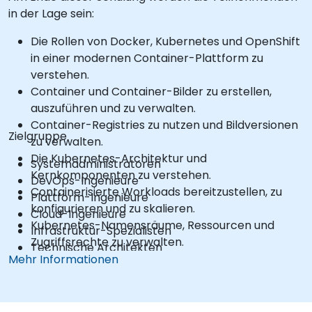
in der Lage sein:
Die Rollen von Docker, Kubernetes und OpenShift
in einer modernen Container-Plattform zu
verstehen.
Container und Container-Bilder zu erstellen,
auszuführen und zu verwalten.
Container-Registries zu nutzen und Bildversionen
Zielgruppe
zu verwalten.
Die Kubernetes-Architektur und
Systemadministratoren
Kernkomponenten zu verstehen.
DevOps-Ingenieure
Containerisierte Workloads bereitzustellen, zu
Plattform-Ingenieure
konfigurieren und zu skalieren.
Cloud-Ingenieure
Kubernetes-Namensräume, Ressourcen und
Infrastruktur-Spezialisten
Zugriffsrechte zu verwalten.
Technische Architekten
Dienste, Ingress und Anwendungsexposition zu
Mehr Informationen
Entwickler, die für das Bereitstellen und Betreiben
konfigurieren.
von containerisierten Anwendungen
Persistenten Speicher für zustandsbehaftete
verantwortlich sind
Anwendungen bereitzustellen.