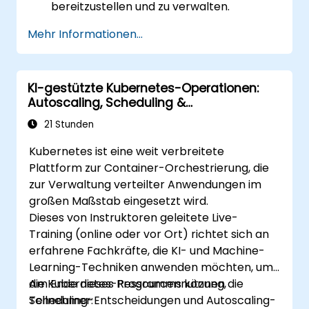
bereitzustellen und zu verwalten.
Helm-Charts für eine effiziente Service-
Mehr Informationen...
Bereitstellung zu nutzen.
Die Gesundheit von Microservices in der
Produktion zu überwachen und zu
KI-gestützte Kubernetes-Operationen:
pflegen.
Autoscaling, Scheduling &
Bewährte Praktiken für Sicherheit und
Ressourcenoptimierung
Compliance in einer Kubernetes-
21 Stunden
Umgebung anzuwenden.
Kubernetes ist eine weit verbreitete
Plattform zur Container-Orchestrierung, die
zur Verwaltung verteilter Anwendungen im
großen Maßstab eingesetzt wird.
Dieses von Instruktoren geleitete Live-
Training (online oder vor Ort) richtet sich an
erfahrene Fachkräfte, die KI- und Machine-
Learning-Techniken anwenden möchten, um
die Kubernetes-Ressourcennutzung,
Am Ende dieses Programms können die
Scheduling-Entscheidungen und Autoscaling-
Teilnehmer: