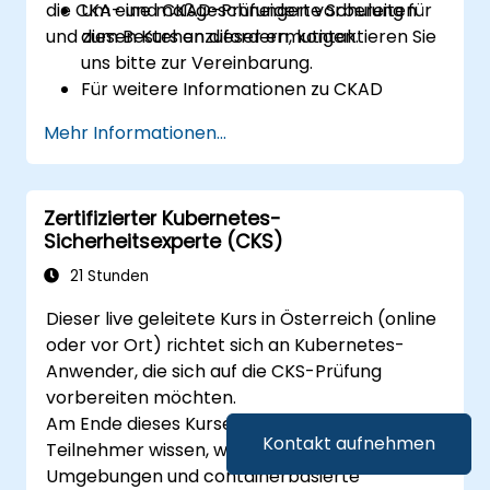
die CKA- und CKAD-Prüfungen vorbereiten
Um eine maßgeschneiderte Schulung für
und zum Bestehen dieser ermutigen.
diesen Kurs anzufordern, kontaktieren Sie
uns bitte zur Vereinbarung.
Für weitere Informationen zu CKAD
besuchen Sie
Mehr Informationen...
bitte: https://training.linuxfoundation.org/certif
kubernetes-application-developer-
ckad/
Zertifizierter Kubernetes-
Sicherheitsexperte (CKS)
21 Stunden
Dieser live geleitete Kurs in Österreich (online
oder vor Ort) richtet sich an Kubernetes-
Anwender, die sich auf die CKS-Prüfung
vorbereiten möchten.
Am Ende dieses Kurses werden die
Kontakt aufnehmen
Teilnehmer wissen, wie man Kubernetes-
Umgebungen und containerbasierte