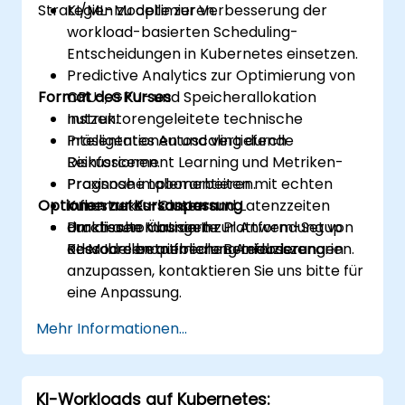
Strategien zu optimieren.
KI/ML-Modelle zur Verbesserung der
workload-basierten Scheduling-
Entscheidungen in Kubernetes einsetzen.
Predictive Analytics zur Optimierung von
Format des Kurses
CPU-, GPU- und Speicherallokation
nutzen.
Instruktorengeleitete technische
Intelligentes Autoscaling durch
Präsentationen und vertiefende
Reinforcement Learning und Metriken-
Diskussionen.
Prognose implementieren.
Praxisnahe Laborarbeiten mit echten
Optionen zur Kursanpassung
Infrastrukturkosten und Latenzzeiten
Kubernetes-Clustern.
durch automatisierte
Praktische Übungen zur Anwendung von
Um diesen Kurs an Ihr Plattform-Setup
Ressourcenoptimierung reduzieren.
KI-Modellen auf reale Betriebsszenarien.
oder Ihre betrieblichen Anforderungen
anzupassen, kontaktieren Sie uns bitte für
eine Anpassung.
Mehr Informationen...
KI-Workloads auf Kubernetes: