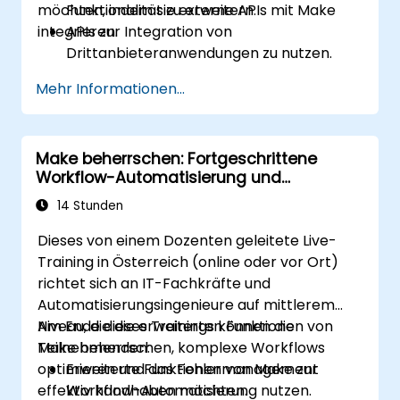
möchten, indem sie externe APIs mit Make
Funktionalität zu erweitern.
integrieren.
APIs zur Integration von
Drittanbieteranwendungen zu nutzen.
Eigene Konnektoren für nicht
Mehr Informationen...
unterstützte Anwendungen zu erstellen.
Fortgeschrittene
Automatisierungstechniken mit Make und
Make beherrschen: Fortgeschrittene
APIs anzuwenden.
Workflow-Automatisierung und
Optimierung
14 Stunden
Dieses von einem Dozenten geleitete Live-
Training in Österreich (online oder vor Ort)
richtet sich an IT-Fachkräfte und
Automatisierungsingenieure auf mittlerem
Niveau, die die erweiterten Funktionen von
Am Ende dieses Trainings können die
Make beherrschen, komplexe Workflows
Teilnehmenden:
optimieren und das Fehlermanagement
Erweiterte Funktionen von Make zur
effektiv handhaben möchten.
Workflow-Automatisierung nutzen.