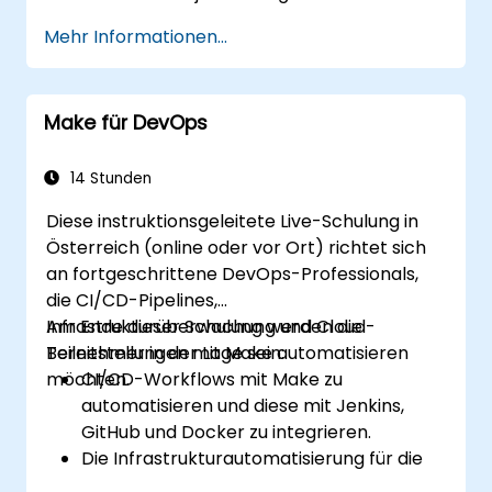
integrieren.
Mehr Informationen...
HR- und Onboarding-Arbeitsabläufe zu
optimieren.
Die Aufgabenverfolgung und
Make für DevOps
Berichterstellung durch Automatisierung
zu verbessern.
14 Stunden
Diese instruktionsgeleitete Live-Schulung in
Österreich (online oder vor Ort) richtet sich
an fortgeschrittene DevOps-Professionals,
die CI/CD-Pipelines,
Infrastrukturüberwachung und Cloud-
Am Ende dieser Schulung werden die
Bereitstellungen mit Make automatisieren
Teilnehmer in der Lage sein:
möchten.
CI/CD-Workflows mit Make zu
automatisieren und diese mit Jenkins,
GitHub und Docker zu integrieren.
Die Infrastrukturautomatisierung für die
Bereitstellung und Überwachung von