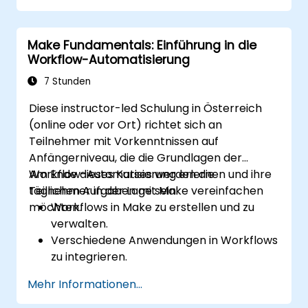
Automatisierte Workflows für
Kundenkommunikation und Support
Make Fundamentals: Einführung in die
einzurichten.
Workflow-Automatisierung
Vertrieb und Lagerverwaltung durch
fortgeschrittene
7 Stunden
Automatisierungsstrategien zu
Diese instructor-led Schulung in Österreich
optimieren.
(online oder vor Ort) richtet sich an
Teilnehmer mit Vorkenntnissen auf
Anfängerniveau, die die Grundlagen der
Workflow-Automatisierung erlernen und ihre
Am Ende dieses Kurses werden die
täglichen Aufgaben mit Make vereinfachen
Teilnehmer in der Lage sein:
möchten.
Workflows in Make zu erstellen und zu
verwalten.
Verschiedene Anwendungen in Workflows
zu integrieren.
Einfache Aufgaben wie
Mehr Informationen...
Datensynchronisation,
Benachrichtigungen und Dateiverwaltung