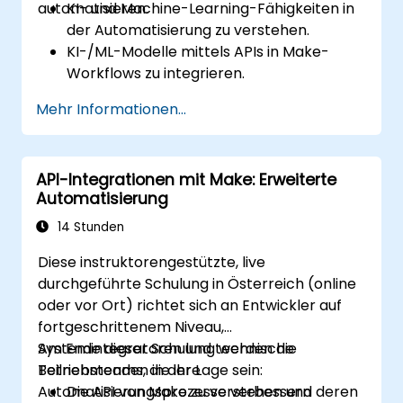
automatisieren.
KI- und Machine-Learning-Fähigkeiten in
der Automatisierung zu verstehen.
KI-/ML-Modelle mittels APIs in Make-
Workflows zu integrieren.
Sentiment-Analyse, prädiktive
Mehr Informationen...
Modellierung und datengestützte
Entscheidungsfindung umzusetzen.
KI-gesteuerte Automatisierungs-
API-Integrationen mit Make: Erweiterte
Workflows zu optimieren und zu skalieren.
Automatisierung
14 Stunden
Diese instruktorengestützte, live
durchgeführte Schulung in Österreich (online
oder vor Ort) richtet sich an Entwickler auf
fortgeschrittenem Niveau,
Systemintegratoren und technische
Am Ende dieser Schulung werden die
Betriebsteams, die ihre
Teilnehmenden in der Lage sein:
Automatisierungsprozesse verbessern
Die API von Make zu verstehen und deren