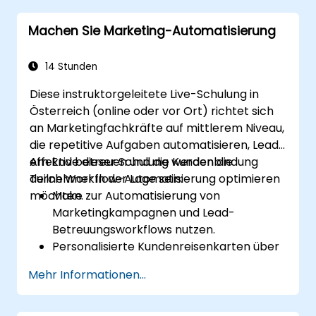
zu automatisieren.
Machen Sie Marketing-Automatisierung
Zu verstehen, wie man vordefinierte
Vorlagen nutzt und individuelle Workflows
erstellt.
14 Stunden
Workflow-Fehlerbehebung und
Diese instruktorgeleitete Live-Schulung in
Debugging durchzuführen.
Österreich (online oder vor Ort) richtet sich
an Marketingfachkräfte auf mittlerem Niveau,
die repetitive Aufgaben automatisieren, Leads
effektiv betreuen und die Kundenbindung
Am Ende dieser Schulung werden die
durch Workflow-Automatisierung optimieren
Teilnehmer in der Lage sein:
möchten.
Make zur Automatisierung von
Marketingkampagnen und Lead-
Betreuungsworkflows nutzen.
Personalisierte Kundenreisenkarten über
integrierte Plattformen erstellen.
Mehr Informationen...
Daten zwischen Marketing-Tools wie
Mailchimp, HubSpot und Social-Media-
Plattformen synchronisieren.