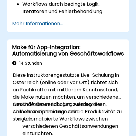
Workflows durch bedingte Logik,
Iteratoren und Fehlerbehandlung
optimieren.
Mehr Informationen...
Mehrere Anwendungen für nahtlose
Automatisierung integrieren.
Workflows überwachen und Fehler
Make für App-Integration:
beheben, um maximale Effizienz zu
Automatisierung von Geschäftsworkflows
erzielen.
Best Practices für die Skalierung von
14 Stunden
Workflow-Automatisierungslösungen
Diese instruktorengestützte Live-Schulung in
implementieren.
Österreich (online oder vor Ort) richtet sich
an Fachkräfte mit mittlerem Kenntnisstand,
die Make nutzen möchten, um verschiedene
Geschäftsanwendungen zu integrieren,
Am Ende dieser Schulung werden die
Abläufe zu optimieren und die Produktivität zu
Teilnehmer in der Lage sein:
steigern.
Automatisierte Workflows zwischen
verschiedenen Geschäftsanwendungen
einzurichten.