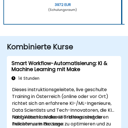
3972 EUR
(Schulungsraum)
Kombinierte Kurse
Smart Workflow-Automatisierung: KI &
Machine Learning mit Make
14 Stunden
Dieses instruktionsgeleitete, live geschulte
Training in Österreich (online oder vor Ort)
richtet sich an erfahrene KI-/ML-Ingenieure,
Data Scientists und Tech-Innovatoren, die KI-
Fähigkeiten in Make-Workflows integrieren
Nach Abschluss dieses Trainings sind die
möchten, um Prozesse zu optimieren und zu
Teilnehmer in der Lage: