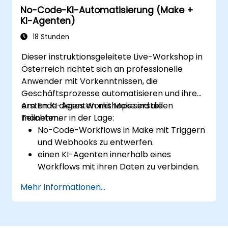
No-Code-KI-Automatisierung (Make +
Automatisierte Workflows überwachen
KI-Agenten)
und analysieren, um die
Kampagnenleistung zu optimieren.
18 Stunden
Best Practices für skalierbare Marketing-
Dieser instruktionsgeleitete Live-Workshop in
Automatisierungsstrategien übernehmen.
Österreich richtet sich an professionelle
Anwender mit Vorkenntnissen, die
Geschäftsprozesse automatisieren und ihren
ersten KI-Agenten mit Make erstellen
Am Ende dieses Workshops sind die
möchten.
Teilnehmer in der Lage:
No-Code-Workflows in Make mit Triggern
und Webhooks zu entwerfen.
einen KI-Agenten innerhalb eines
Workflows mit ihren Daten zu verbinden.
einen echten Prozess durchgängig zu
Mehr Informationen...
automatisieren, einschließlich
Fehlerbehandlung und Überwachung.