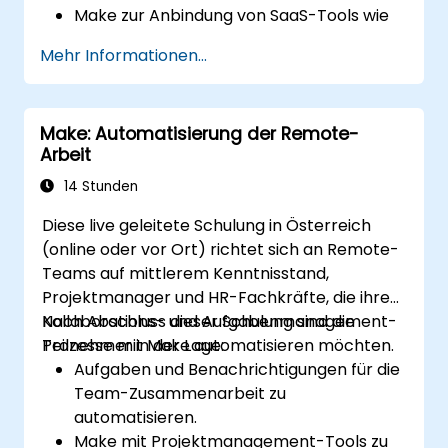
Make zur Anbindung von SaaS-Tools wie
Google Workspace, Slack, Trello und
Mehr Informationen...
Stripe zu verwenden.
Mehrstufige Workflows ohne
Programmierkenntnisse zu entwerfen
Make: Automatisierung der Remote-
und umzusetzen.
Arbeit
Automatisierte Workflows zu optimieren
und Fehler zu beheben.
14 Stunden
Diese live geleitete Schulung in Österreich
(online oder vor Ort) richtet sich an Remote-
Teams auf mittlerem Kenntnisstand,
Projektmanager und HR-Fachkräfte, die ihre
Kollaborations- und Aufgabenmanagement-
Nach Abschluss dieser Schulung sind die
Prozesse mit Make automatisieren möchten.
Teilnehmer in der Lage:
Aufgaben und Benachrichtigungen für die
Team-Zusammenarbeit zu
automatisieren.
Make mit Projektmanagement-Tools zu