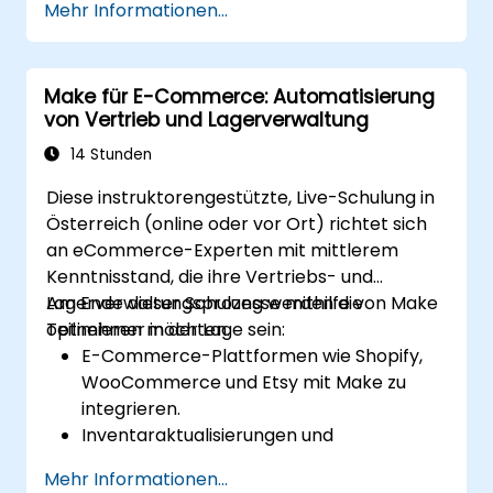
Mehr Informationen...
Cloud-Ressourcen zu verwalten.
Eine effiziente Workflow-Automatisierung
für Code-Bereitstellungen, Tests und
Make für E-Commerce: Automatisierung
Rollback-Strategien umzusetzen.
von Vertrieb und Lagerverwaltung
Die Infrastruktur-Orchestrierung durch
Make’s fortschrittliche Integrationen zu
14 Stunden
optimieren.
Diese instruktorengestützte, Live-Schulung in
Österreich (online oder vor Ort) richtet sich
an eCommerce-Experten mit mittlerem
Kenntnisstand, die ihre Vertriebs- und
Lagerverwaltungsprozesse mithilfe von Make
Am Ende dieser Schulung werden die
optimieren möchten.
Teilnehmer in der Lage sein:
E-Commerce-Plattformen wie Shopify,
WooCommerce und Etsy mit Make zu
integrieren.
Inventaraktualisierungen und
Bestellverfolgung plattformübergreifend
Mehr Informationen...
zu automatisieren.