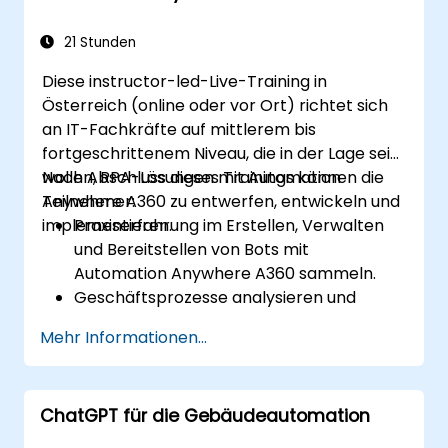
21 Stunden
Diese instructor-led-Live-Training in
Österreich (online oder vor Ort) richtet sich
an IT-Fachkräfte auf mittlerem bis
fortgeschrittenem Niveau, die in der Lage sein
wollen, RPA-Lösungen mit Automation
Nach Abschluss dieses Trainings können die
Anywhere A360 zu entwerfen, entwickeln und
Teilnehmer:
implementieren.
Praxiserfahrung im Erstellen, Verwalten
und Bereitstellen von Bots mit
Automation Anywhere A360 sammeln.
Geschäftsprozesse analysieren und
Automatisierungslösungen mit A360
Mehr Informationen...
entwickeln.
Fortgeschrittene Fähigkeiten zur Bot-
Entwicklung erlernen, wie kognitive
ChatGPT für die Gebäudeautomation
Automatisierung, Arbeit mit KI-
Komponenten und Integration von