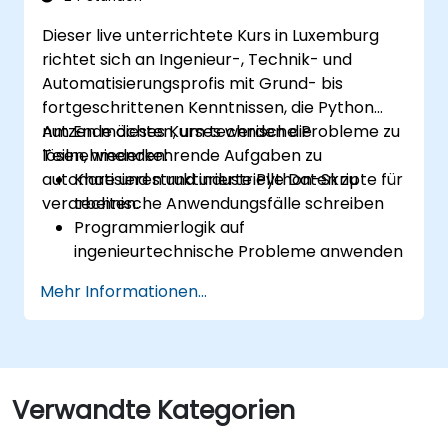
und umzusetzen.
Dieser live unterrichtete Kurs in Luxemburg
Gebäude-systeme mithilfe von KI-
richtet sich an Ingenieur-, Technik- und
gestützten Einblicke zu überwachen und
Automatisierungsprofis mit Grund- bis
zu verwalten.
fortgeschrittenen Kenntnissen, die Python
nutzen möchten, um technische Probleme zu
Am Ende dieses Kurses werden die
lösen, wiederkehrende Aufgaben zu
Teilnehmenden:
automatisieren und industrielle Daten zu
Klare und strukturierte Python-Skripte für
verarbeiten.
technische Anwendungsfälle schreiben
Programmierlogik auf
ingenieurtechnische Probleme anwenden
Python zur Verarbeitung von Daten aus
Mehr Informationen...
CSV-, Log- und Textdateien einsetzen
Wiederkehrende Ingenieur- und
Automatisierungsabläufe automatisieren
Verwandte Kategorien