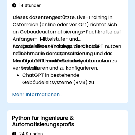
Skripten für komplexe
14 Stunden
Automatisierungsszenarien.
Dieses dozentengestützte, Live-Training in
Österreich (online oder vor Ort) richtet sich
an Gebäudeautomatisierungs-Fachkräfte auf
Anfänger-, Mittelstufe- und
Fortgeschrittenenniveau, die ChatGPT nutzen
Am Ende dieses Trainings werden die
möchten, um die Automatisierung und das
Teilnehmer in der Lage sein:
Management von Gebäudesystemen zu
ChatGPT für die Gebäudeautomation zu
verbessern.
installieren und zu konfigurieren.
ChatGPT in bestehende
Gebäudeleitsysteme (BMS) zu
integrieren.
Mehr Informationen...
Die Steuerung von Beleuchtung, HLK
(Heizung, Lüftung, Klima) und
Brandschutzsystemen durch ChatGPT zu
Python für Ingenieure &
automatisieren.
Automatisierungsprofis
Maßgeschneiderte
Automatisierungsskripte zu entwickeln
24 Stunden