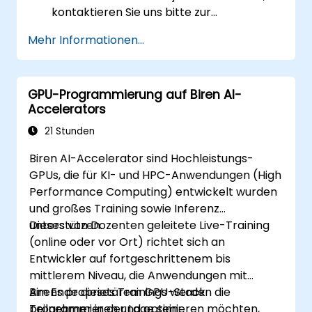
kontaktieren Sie uns bitte zur
Organisation.
Mehr Informationen...
GPU-Programmierung auf Biren AI-
Accelerators
21 Stunden
Biren AI-Accelerator sind Hochleistungs-
GPUs, die für KI- und HPC-Anwendungen (High
Performance Computing) entwickelt wurden
und großes Training sowie Inferenz
unterstützen.
Dieses von Dozenten geleitete Live-Training
(online oder vor Ort) richtet sich an
Entwickler auf fortgeschrittenem bis
mittlerem Niveau, die Anwendungen mit
Birens proprietärem GPU-Stack
Am Ende dieses Trainings werden die
programmieren und optimieren möchten,
Teilnehmer in der Lage sein: