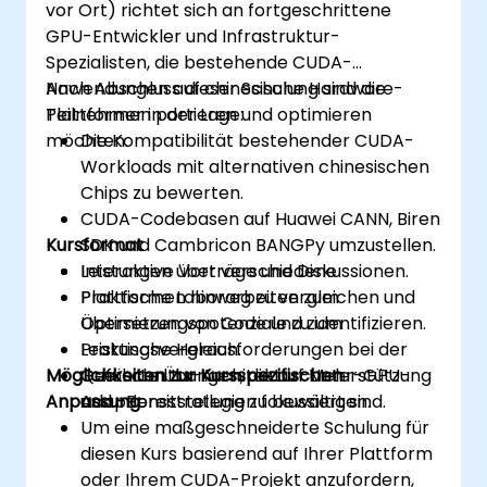
vor Ort) richtet sich an fortgeschrittene
GPU-Entwickler und Infrastruktur-
Spezialisten, die bestehende CUDA-
Anwendungen auf chinesische Hardware-
Nach Abschluss dieser Schulung sind die
Plattformen portieren und optimieren
Teilnehmer in der Lage:
möchten.
Die Kompatibilität bestehender CUDA-
Workloads mit alternativen chinesischen
Chips zu bewerten.
CUDA-Codebasen auf Huawei CANN, Biren
Kursformat
SDK und Cambricon BANGPy umzustellen.
Leistungen über verschiedene
Interaktive Vorträge und Diskussionen.
Plattformen hinweg zu vergleichen und
Praktische Laborarbeiten zum
Optimierungspotenziale zu identifizieren.
Übersetzen von Code und zum
Praktische Herausforderungen bei der
Leistungsvergleich.
Möglichkeiten zur Kursspezifischen
Querschnitts-Architektur-Unterstützung
Geführte Übungen, die auf Mehr-GPU-
Anpassung
und -Bereitstellung zu bewältigen.
Adaptionsstrategien fokussiert sind.
Um eine maßgeschneiderte Schulung für
diesen Kurs basierend auf Ihrer Plattform
oder Ihrem CUDA-Projekt anzufordern,