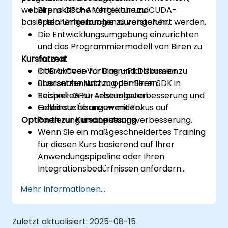
wobei praktische Vergleiche zu CUDA-
Birens GPU-Architektur und
basierten Umgebungen durchgeführt werden.
Speicherhierarchie zu verstehen.
Die Entwicklungsumgebung einzurichten
und das Programmiermodell von Biren zu
Kursformat
nutzen.
CUDA-Code für Biren-Plattformen zu
Interaktiver Vortrag und Diskussion.
übersetzen und zu optimieren.
Praxisnahe Nutzung der Biren SDK in
Techniken zur Leistungsverbesserung und
Beispiel-GPU-Arbeitslasten.
Fehlersuche anzuwenden.
Geleitete Übungen mit Fokus auf
Optionen zur Kursanpassung
Portierung und Leistungsverbesserung.
Wenn Sie ein maßgeschneidertes Training
für diesen Kurs basierend auf Ihrer
Anwendungspipeline oder Ihren
Integrationsbedürfnissen anfordern
möchten, kontaktieren Sie uns bitte zur
Mehr Informationen...
Vereinbarung.
Zuletzt aktualisiert:
2025-08-15