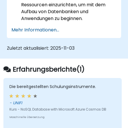
Ressourcen einzurichten, um mit dem
Aufbau von Datenbanken und
Anwendungen zu beginnen.
Durch den Einsatz der APIs in Azure
Mehr Informationen...
Cosmos DB die Leistung und
Speicherkapazität ihrer Anwendungen zu
skalieren.
Zuletzt aktualisiert:
2025-11-03
Datenbankoperationen zu verwalten und
Kosten zu reduzieren, indem sie die
Ressourcen in Azure Cosmos DB
Erfahrungsberichte(1)
optimieren.
Die bereitgestellten Schulungsinstrumente.
- UNIFI
Kurs - NoSQL Database with Microsoft Azure Cosmos DB
Maschinelle Übersetzung