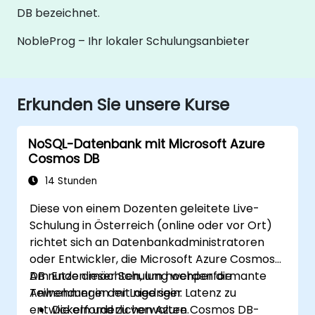
DB bezeichnet.
NobleProg – Ihr lokaler Schulungsanbieter
Erkunden Sie unsere Kurse
NoSQL-Datenbank mit Microsoft Azure
Cosmos DB
14 Stunden
Diese von einem Dozenten geleitete Live-
Schulung in Österreich (online oder vor Ort)
richtet sich an Datenbankadministratoren
oder Entwickler, die Microsoft Azure Cosmos
DB nutzen möchten, um hochperformante
Am Ende dieser Schulung werden die
Anwendungen mit niedriger Latenz zu
Teilnehmer in der Lage sein:
entwickeln und zu verwalten.
Die erforderlichen Azure Cosmos DB-