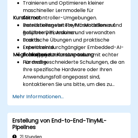
Trainieren und Optimieren kleiner
maschineller Lernmodelle für
Kursformat
Mikrocontroller-Umgebungen.
Bereitstellen von TinyML-Modellen auf
Instruktionsgeleitete Präsentationen und
Raspberry Pi, Arduino und verwandten
geführte Diskussionen.
Boards.
Praktische Übungen und praktische
Entwickeln durchgängiger Embedded-AI-
Experimente.
Möglichkeiten zur Kursanpassung
Prototypen.
Praxisprojekte im Live-Labor mit echter
Hardware.
Für maßgeschneiderte Schulungen, die an
Ihre spezifische Hardware oder Ihren
Anwendungsfall angepasst sind,
kontaktieren Sie uns bitte, um dies zu
vereinbaren.
Mehr Informationen...
Erstellung von End-to-End-TinyML-
Pipelines
21 Stunden