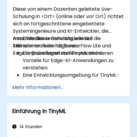
und Speichernutzung zu optimieren.
Diese von einem Dozenten geleitete Live-
Schulung in <Ort> (online oder vor Ort) richtet
sich an fortgeschrittene eingebettete
Systemingenieure und KI-Entwickler, die
maschinelles Lernen-Modelle auf
Am Ende dieser Schulung werden die
Mikrocontrollern mit TensorFlow Lite und
Teilnehmer in der Lage sein:
Edge Impulse bereitstellen möchten.
Die Grundlagen von TinyML und deren
Vorteile für Edge-KI-Anwendungen zu
verstehen.
Eine Entwicklungsumgebung für TinyML-
Projekte einzurichten.
Mehr Informationen...
KI-Modelle auf stromsparenden
Mikrocontrollern zu trainieren, zu
optimieren und bereitzustellen.
Einführung in TinyML
TensorFlow Lite und Edge Impulse zur
Implementierung praxisnaher TinyML-
Anwendungen zu nutzen.
14 Stunden
KI-Modelle für Energieeffizienz und