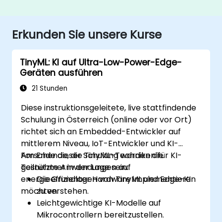
Erkunden Sie unsere Kurse
TinyML: KI auf Ultra-Low-Power-Edge-
Geräten ausführen
21 Stunden
Diese instruktionsgeleitete, live stattfindende
Schulung in Österreich (online oder vor Ort)
richtet sich an Embedded-Entwickler auf
mittlerem Niveau, IoT-Entwickler und KI-
Forschende, die TinyML-Techniken für KI-
Am Ende dieser Schulung werden die
gestützte Anwendungen auf
Teilnehmer in der Lage sein:
energieeffizienter Hardware implementieren
Die Grundlagen von TinyML und Edge-KI
möchten.
zu verstehen.
Leichtgewichtige KI-Modelle auf
Mikrocontrollern bereitzustellen.