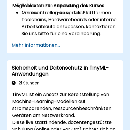
Möglichkeiten zur Anpassung des Kurses
Praxisnahe Bereitstellung auf
Mikrocontroller-basierten Plattformen.
Um das Training an spezifische
Toolchains, Hardwareboards oder interne
Arbeitsabläufe anzupassen, kontaktieren
Sie uns bitte für eine Vereinbarung.
Mehr Informationen...
Sicherheit und Datenschutz in TinyML-
Anwendungen
21 Stunden
TinyML ist ein Ansatz zur Bereitstellung von
Machine-Learning-Modellen auf
stromsparenden, ressourcenbeschränkten
Geräten am Netzwerkrand.
Diese live stattfindende, dozentengestützte
Schulung (online oder vor Ort) richtet sich an