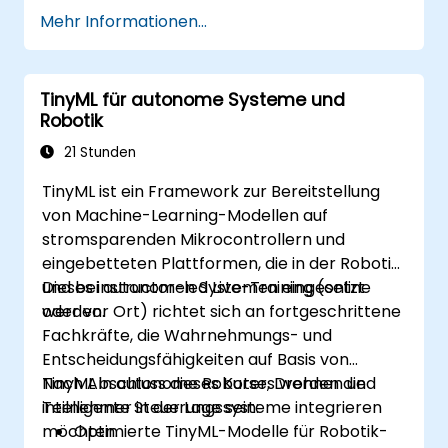
Anforderungen anzupassen.
Mehr Informationen...
TinyML für autonome Systeme und
Robotik
21 Stunden
TinyML ist ein Framework zur Bereitstellung
von Machine-Learning-Modellen auf
stromsparenden Mikrocontrollern und
eingebetteten Plattformen, die in der Robotik
und bei autonomen Systemen eingesetzt
Dieses instructor-led Live-Training (online
werden.
oder vor Ort) richtet sich an fortgeschrittene
Fachkräfte, die Wahrnehmungs- und
Entscheidungsfähigkeiten auf Basis von
TinyML in autonome Roboter, Drohnen und
Nach Abschluss dieses Kurses werden die
intelligente Steuerungssysteme integrieren
Teilnehmer in der Lage sein:
möchten.
Optimierte TinyML-Modelle für Robotik-