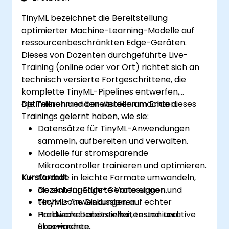
TinyML bezeichnet die Bereitstellung
optimierter Machine-Learning-Modelle auf
ressourcenbeschränkten Edge-Geräten.
Dieses von Dozenten durchgeführte Live-
Training (online oder vor Ort) richtet sich an
technisch versierte Fortgeschrittene, die
komplette TinyML-Pipelines entwerfen,
optimieren und bereitstellen möchten.
Die Teilnehmenden werden am Ende dieses
Trainings gelernt haben, wie sie:
Datensätze für TinyML-Anwendungen
sammeln, aufbereiten und verwalten.
Modelle für stromsparende
Mikrocontroller trainieren und optimieren.
Kursformat
Modelle in leichte Formate umwandeln,
die sich für Edge-Geräte eignen.
Dozentengeführte Vorlesungen und
TinyML-Anwendungen auf echter
technische Diskussionen.
Hardware bereitstellen, testen und
Praktische Laboreinheiten und iterative
überwachen.
Experimente.