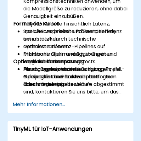
Kompressionstechniken anwenden, um
die Modellgröße zu reduzieren, ohne dabei
Genauigkeit einzubüßen.
Format des Kurses
TinyML-Modelle hinsichtlich Latenz,
Speicherverbrauch und Energieeffizienz
Instruktionsgeleitete Präsentationen,
benchmarken.
unterstützt durch technische
optimierte Inferenz-Pipelines auf
Demonstrationen.
Mikrocontrollern und Edge-Geräten
Praktische Optimierungsübungen und
Optionen zur Kursanpassung
implementieren.
vergleichende Leistungstests.
Abwägungen zwischen Leistung,
Hands-on-Implementierung von TinyML-
Für maßgeschneiderte Schulungen, die
Genauigkeit und hardwarebedingten
Pipelines in einer kontrollierten
auf spezifische Hardwareplattformen
Einschränkungen bewerten.
Laborumgebung.
oder interne Arbeitsabläufe abgestimmt
sind, kontaktieren Sie uns bitte, um das
Programm anzupassen.
Mehr Informationen...
TinyML für IoT-Anwendungen