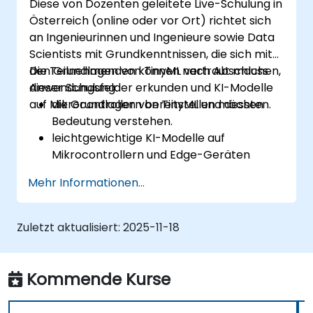
Diese von Dozenten geleitete Live-Schulung in
Speichereinschränkungen zu optimieren.
Österreich (online oder vor Ort) richtet sich
an Ingenieurinnen und Ingenieure sowie Data
Scientists mit Grundkenntnissen, die sich mit
den Grundlagen von TinyML vertraut machen,
Die Teilnehmenden können nach Abschluss
Anwendungsfelder erkunden und KI-Modelle
dieser Schulung:
auf Mikrocontrollern bereitstellen möchten.
die Grundlagen von TinyML und dessen
Bedeutung verstehen.
leichtgewichtige KI-Modelle auf
Mikrocontrollern und Edge-Geräten
bereitstellen.
Mehr Informationen...
Machine-Learning-Modelle für den
geringen Stromverbrauch optimieren und
feinjustieren.
Zuletzt aktualisiert:
2025-11-18
TinyML in der Praxis anwenden, etwa bei
der Gestenerkennung,
Anomalieerkennung und
Kommende Kurse
Audioprozessierung.