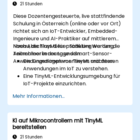
21 Stunden
Diese Dozentengesteuerte, live stattfindende
Schulung in Österreich (online oder vor Ort)
richtet sich an IoT-Entwickler, Embedded-
Ingenieure und AI-Praktiker auf mittlerem
Niveau, die TinyML für prädiktive Wartung,
Nach Abschluss dieser Schulung werden die
Anomalieerkennung und Smart-Sensor-
Teilnehmer in der Lage sein:
Anwendungen implementieren möchten.
Die Grundlagen von TinyML und dessen
Anwendungen im IoT zu verstehen.
Eine TinyML-Entwicklungsumgebung für
IoT-Projekte einzurichten.
ML-Modelle auf stromsparenden
Mehr Informationen...
Mikrocontrollern zu entwickeln und
bereitzustellen.
Prädiktive Wartung und
KI auf Mikrocontrollern mit TinyML
Anomalieerkennung mit TinyML zu
bereitstellen
implementieren.
TinyML-Modelle für eine effiziente Strom-
21 Stunden