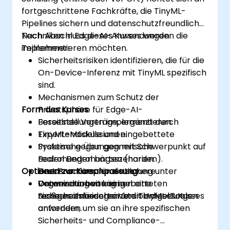
fortgeschrittene Fachkräfte, die TinyML-
Pipelines sichern und datenschutzfreundliche
Techniken in Edge-AI-Anwendungen
Nach Abschluss dieses Kurses werden die
implementieren möchten.
Teilnehmer:
Sicherheitsrisiken identifizieren, die für die
On-Device-Inferenz mit TinyML spezifisch
sind.
Mechanismen zum Schutz der
Form des Kurses
Privatsphäre für Edge-AI-
Bereitstellungen implementieren.
Fesselnde Vorträge, ergänzt durch
TinyML-Modelle und eingebettete
Expertendiskussionen.
Systeme gegen gegnerische
Praktische Übungen mit Schwerpunkt auf
Bedrohungen härten (harden).
realen Bedrohungsszenarien.
Optionen zur Kursanpassung
Best Practices für die sichere
Hands-on-Implementierung unter
Datenverarbeitung in
Verwendung von eingebetteten
Organisationen können eine
ressourcenbeschränkten Umgebungen
Sicherheitslösungen und TinyML-Tools.
maßgeschneiderte Version dieses Kurses
anwenden.
anfordern, um sie an ihre spezifischen
Sicherheits- und Compliance-