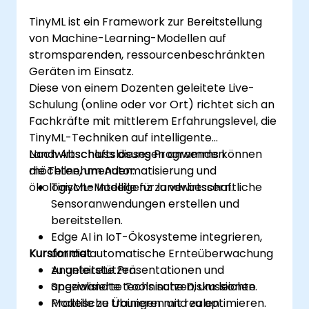
TinyML ist ein Framework zur Bereitstellung
von Machine-Learning-Modellen auf
stromsparenden, ressourcenbeschränkten
Geräten im Einsatz.
Diese von einem Dozenten geleitete Live-
Schulung (online oder vor Ort) richtet sich an
Fachkräfte mit mittlerem Erfahrungslevel, die
TinyML-Techniken auf intelligente
Landwirtschaftslösungen anwenden
Nach Abschluss dieses Programms können
möchten, um Automatisierung und
die Teilnehmenden:
ökologische Intelligenz zu verbessern.
TinyML-Modelle für landwirtschaftliche
Sensoranwendungen erstellen und
bereitstellen.
Edge AI in IoT-Ökosysteme integrieren,
Kursformat
um die automatische Ernteüberwachung
zu unterstützen.
Angeleitete Präsentationen und
Spezialisierte Tools nutzen, um leichte
angewandte technische Diskussionen.
Modelle zu trainieren und zu optimieren.
Praktische Übungen mit realen