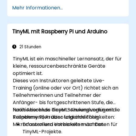
KI-Inferenz für einen geringen
Mehr Informationen...
Stromverbrauch zu optimieren.
TinyML in praxisnahe IoT-Anwendungen
zu integrieren.
TinyML mit Raspberry Pi und Arduino
21 Stunden
TinyML ist ein maschineller Lernansatz, der für
kleine, ressourcenbeschränkte Geräte
optimiert ist.
Dieses von Instruktoren geleitete Live-
Training (online oder vor Ort) richtet sich an
Teilnehmerinnen und Teilnehmer der
Anfänger- bis fortgeschrittenen Stufe, die
funktionierende TinyML-Anwendungen mit
Nach Abschluss dieser Schulung verfügen die
Raspberry Pi, Arduino und ähnlichen
Teilnehmenden über folgende Fähigkeiten:
Mikrocontrollern entwickeln möchten.
Erfassen und Vorbereiten von Daten für
TinyML-Projekte.