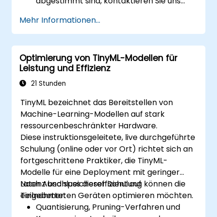
abgestimmt sind, kontaktieren Sie uns
bitte zur Anpassung des Programms.
Mehr Informationen...
Optimierung von TinyML-Modellen für
Leistung und Effizienz
21 Stunden
TinyML bezeichnet das Bereitstellen von
Machine-Learning-Modellen auf stark
ressourcenbeschränkter Hardware.
Diese instruktionsgeleitete, live durchgeführte
Schulung (online oder vor Ort) richtet sich an
fortgeschrittene Praktiker, die TinyML-
Modelle für eine Deployment mit geringer
Latenz und speichereffizient auf
Nach Abschluss dieser Schulung können die
eingebetteten Geräten optimieren möchten.
Teilnehmer:
Quantisierung, Pruning-Verfahren und