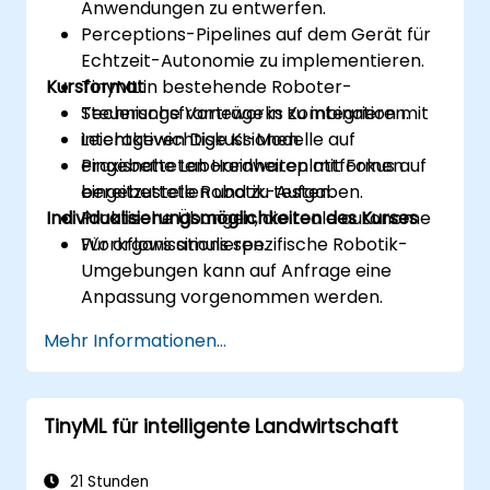
Anwendungen zu entwerfen.
Perceptions-Pipelines auf dem Gerät für
Echtzeit-Autonomie zu implementieren.
Kursformat
TinyML in bestehende Roboter-
Steuerungsframeworks zu integrieren.
Technische Vorträge in Kombination mit
Leichtgewichtige KI-Modelle auf
interaktiven Diskussionen.
eingebetteten Hardwareplattformen
Praxisnahe Laboreinheiten mit Fokus auf
bereitzustellen und zu testen.
eingebettete Robotik-Aufgaben.
Individualisierungsmöglichkeiten des Kurses
Praktische Übungen, die reale autonome
Workflows simulieren.
Für organisations spezifische Robotik-
Umgebungen kann auf Anfrage eine
Anpassung vorgenommen werden.
Mehr Informationen...
TinyML für intelligente Landwirtschaft
21 Stunden