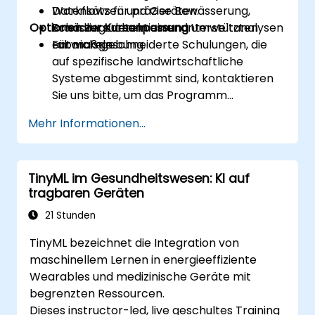
Workflows für präzise Bewässerung,
Datensätzen und Geräten.
Optionen zur Kursanpassung
Schädlingsdetektion und Umweltanalysen
Praxisversuche in einer unterstützten
entwickeln.
Laborumgebung.
Für maßgeschneiderte Schulungen, die
auf spezifische landwirtschaftliche
Systeme abgestimmt sind, kontaktieren
Sie uns bitte, um das Programm
anzupassen.
Mehr Informationen...
TinyML im Gesundheitswesen: KI auf
tragbaren Geräten
21 Stunden
TinyML bezeichnet die Integration von
maschinellem Lernen in energieeffiziente
Wearables und medizinische Geräte mit
begrenzten Ressourcen.
Dieses instructor-led, live geschultes Training