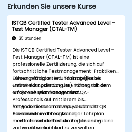
Erkunden Sie unsere Kurse
ISTQB Certified Tester Advanced Level –
Test Manager (CTAL-TM)
35 Stunden
Die ISTQB Certified Tester Advanced Level –
Test Manager (CTAL-TM) ist eine
professionelle Zertifizierung, die sich auf
fortschrittliche Testmanagement-Praktiken,
Führungsfähigkeiten und strategische
Dieses instructor-led-Training (live als
Entscheidungsfindung im Einklang mit dem
Online-Kurs oder vor Ort) richtet sich an
ISTQB-Lehrplan konzentriert.
erfahrene Testmanager und QA-
Professionals auf mittlerem bis
fortgeschrittenem Niveau, die den ISTQB
Am Ende dieses Trainings werden die
Advanced Level Test Manager Lehrplan
Teilnehmer in der Lage sein:
meistern und sich auf die Zertifizierung
Umfassende Teststrategien und -pläne
vorbereiten möchten.
zu entwickeln und zu verwalten.