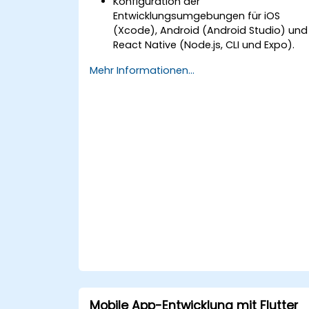
Konfiguration der
Entwicklungsumgebungen für iOS
(Xcode), Android (Android Studio) und
React Native (Node.js, CLI und Expo).
Verstehen der wichtigsten
Mehr Informationen...
Unterschiede zwischen nativer und
plattformübergreifender Entwicklung
sowie Aufbau von Grundkenntnissen in
Swift, Kotlin und JavaScript.
Erstellung responsiver UI-Layouts mit
iOS Auto Layout, Android XML und
React Native Flexbox.
Entwicklung einfacher Apps mit Swift
für iOS, Kotlin für Android und React
Native für plattformübergreifende
Anwendungen.
Implementierung von Kamera-, GPS-
und Speicherfunktionen innerhalb der
Apps unter Nutzung von React Native.
Nutzung der Debugging-Tools von
Xcode, Android Studio und React
Mobile App-Entwicklung mit Flutter
Native zur Fehlerbehebung und