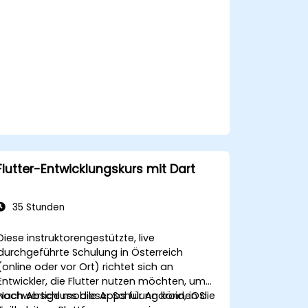
Flutter-Entwicklungskurs mit Dart
35 Stunden
Diese instruktorengestützte, live
durchgeführte Schulung in Österreich
(online oder vor Ort) richtet sich an
Entwickler, die Flutter nutzen möchten, um
hochwertige mobile Apps für Android, iOS
Nach Abschluss dieser Schulung können die