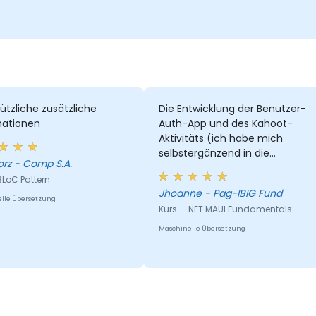
ützliche zusätzliche
Die Entwicklung der Benutzer-
mationen
Auth-App und des Kahoot-
Aktivitäts (ich habe mich
selbstergänzend in die
Grzegorz - Comp S.A.
Schulungen eingearbeitet :) un
BLoC Pattern
es macht Spaß!)
Jhoanne - Pag-IBIG Fund
lle Übersetzung
Kurs - .NET MAUI Fundamentals
Maschinelle Übersetzung