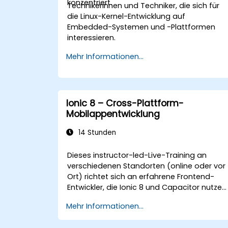
konzentriert.
Technikerinnen und Techniker, die sich für
die Linux-Kernel-Entwicklung auf
Embedded-Systemen und -Plattformen
interessieren.
Mehr Informationen...
Ionic 8 – Cross-Plattform-
Mobilappentwicklung
14 Stunden
Dieses instructor-led-Live-Training an
verschiedenen Standorten (online oder vor
Ort) richtet sich an erfahrene Frontend-
Entwickler, die Ionic 8 und Capacitor nutzen
möchten, um produktionsreife hybride
Mehr Informationen...
Mobil-Apps und Progressive Web Apps aus
einer einzigen Codebasis zu entwickeln.