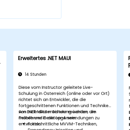
Erweitertes .NET MAUI
r
14 Stunden
Diese vom Instructor geleitete Live-
Schulung in Österreich (online oder vor Ort)
richtet sich an Entwickler, die die
fortgeschrittenen Funktionen und Techniken
von .NET MAUI meistern möchten, um
Am Ende dieser Schulung werden die
mobile und Desktop-Anwendungen zu
Teilnehmer in der Lage sein:
entwickeln.
Fortschrittliche MVVM-Techniken,
Dependency Injection und