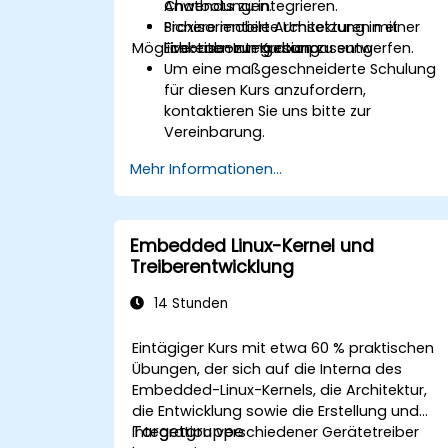
Chatbots zu integrieren.
Anwendungen.
Sichere mobile Architekturen mit
Praxisorientierte Umsetzung in einer
Möglichkeiten zur Kursanpassung
Firebase-Integration zu entwerfen.
Live-Laborumgebung.
Um eine maßgeschneiderte Schulung
für diesen Kurs anzufordern,
kontaktieren Sie uns bitte zur
Vereinbarung.
Mehr Informationen...
Embedded Linux-Kernel und
Treiberentwicklung
14 Stunden
Eintägiger Kurs mit etwa 60 % praktischen
Übungen, der sich auf die Interna des
Embedded-Linux-Kernels, die Architektur,
die Entwicklung sowie die Erstellung und
Targetgruppe
Integration verschiedener Gerätetreiber