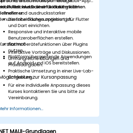
Sprache, die ebenfalls von Google
die schöne und hochoptimierte Mobil-Apps
entwickelt wurde und für das Erstellen
mit Flutter und Dart entwickeln möchten.
Nach Abschluss dieser Schulung können
schneller und ausdrucksstarker
Teilnehmer:
Benutzeroberflächen optimiert ist.
Die Entwicklungsumgebung für Flutter
und Dart einrichten.
Responsive und interaktive mobile
Benutzeroberflächen erstellen.
Kursformat
Native Gerätefunktionen über Plugins
nutzen.
Interaktive Vorträge und Diskussionen.
Plattformübergreifende Anwendungen
Umfangreiche Übungen und
auf Android und iOS bereitstellen.
Praxisaufgaben.
Praktische Umsetzung in einer Live-Lab-
Möglichkeiten zur Kursanpassung
Umgebung.
Für eine individuelle Anpassung dieses
Kurses kontaktieren Sie uns bitte zur
Vereinbarung.
Mehr Informationen...
.NET MAUI-Grundlagen