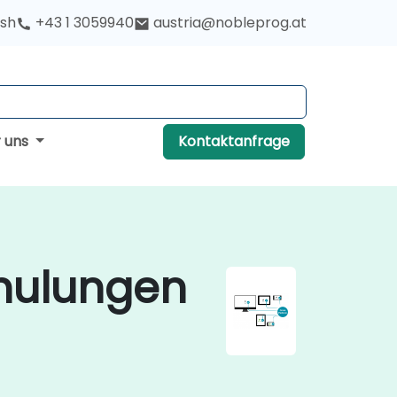
ish
+43 1 3059940
austria@nobleprog.at
r uns
Kontaktanfrage
hulungen