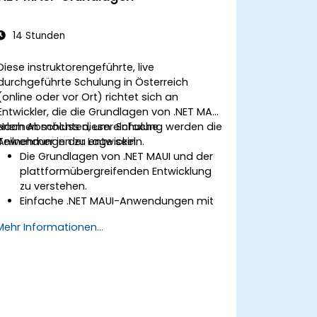
14 Stunden
Diese instruktorengeführte, live
durchgeführte Schulung in Österreich
(online oder vor Ort) richtet sich an
Entwickler, die die Grundlagen von .NET MAUI
erlernen möchten, um einfache
Nach Abschluss dieser Schulung werden die
Anwendungen zu entwickeln.
Teilnehmer in der Lage sein:
Die Grundlagen von .NET MAUI und der
plattformübergreifenden Entwicklung
zu verstehen.
Einfache .NET MAUI-Anwendungen mit
Layouts, Steuerelementen und
Mehr Informationen...
Navigation zu erstellen.
.NET MAUI-Anwendungen zu testen, zu
debuggen und bereitzustellen.