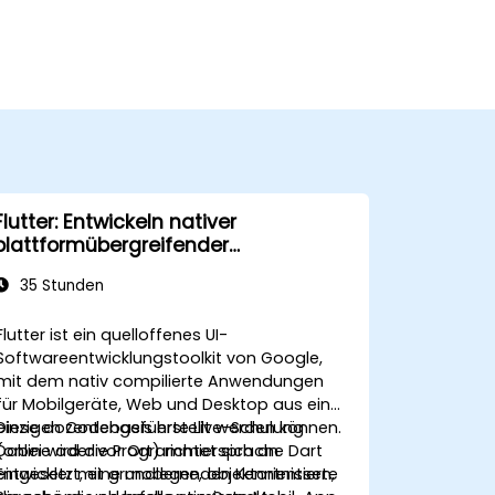
Flutter: Entwickeln nativer
plattformübergreifender
Anwendungen mit Dart
35 Stunden
Flutter ist ein quelloffenes UI-
Softwareentwicklungstoolkit von Google,
mit dem nativ compilierte Anwendungen
für Mobilgeräte, Web und Desktop aus einer
einzigen Codebasis erstellt werden können.
Diese dozentengeführte Live-Schulung
Dabei wird die Programmiersprache Dart
(online oder vor Ort) richtet sich an
eingesetzt, eine moderne, objektorientierte
Entwickler mit grundlegenden Kenntnissen,