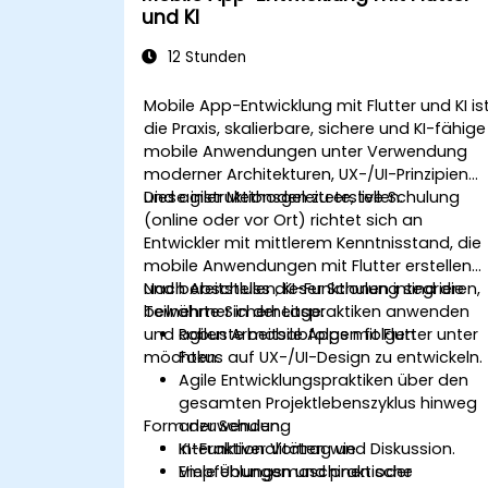
und KI
Ausführung der Apps auf Simulatoren
sowie echten Geräten.
12 Stunden
Vorbereitung und Bereitstellung
(Deployment) der Apps im App Store
Mobile App-Entwicklung mit Flutter und KI is
(iOS) und Google Play Store (Android).
die Praxis, skalierbare, sichere und KI-fähige
Zusammenarbeit an Gruppenprojekte
mobile Anwendungen unter Verwendung
und Einholung von Feedback von
moderner Architekturen, UX-/UI-Prinzipien
Gleichaltrigen zur Verbesserung der
und agiler Methoden zu erstellen.
Diese instruktionsgeleitete, live Schulung
Fähigkeiten in der App-Entwicklung.
(online oder vor Ort) richtet sich an
Erstellung und Präsentation einer voll
Entwickler mit mittlerem Kenntnisstand, die
funktionsfähigen
mobile Anwendungen mit Flutter erstellen
plattformübergreifenden React Native
und bereitstellen, KI-Funktionen integrieren,
Nach Abschluss dieser Schulung sind die
App.
bewährte Sicherheitspraktiken anwenden
Teilnehmer in der Lage:
und agilen Arbeitsabfolgen folgen
Robuste mobile Apps mit Flutter unter
möchten.
Fokus auf UX-/UI-Design zu entwickeln.
Agile Entwicklungspraktiken über den
gesamten Projektlebenszyklus hinweg
Form der Schulung
anzuwenden.
KI-Funktionalitäten wie
Interaktiver Vortrag und Diskussion.
Empfehlungsmaschinen oder
Viele Übungen und praktische