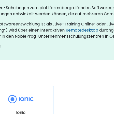
e Live-Schulungen zum plattformübergreifenden Software
ungen entwickelt werden können, die auf mehreren Comp
ftwareentwicklung ist als „Live-Training Online“ oder „Liv
ng“) wird über einen interaktiven
Remotedesktop
durchge
er in den NobleProg-Unternehmensschulungszentren in Öst
r
Ionic