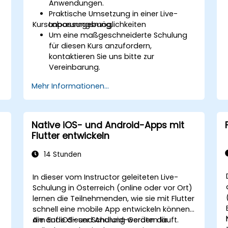
Anwendungen.
Praktische Umsetzung in einer Live-
Kursanpassungsmöglichkeiten
Laborumgebung.
Um eine maßgeschneiderte Schulung
für diesen Kurs anzufordern,
kontaktieren Sie uns bitte zur
Vereinbarung.
Mehr Informationen...
Native iOS- und Android-Apps mit
Flutter entwickeln
14 Stunden
In dieser vom Instructor geleiteten Live-
Schulung in Österreich (online oder vor Ort)
lernen die Teilnehmenden, wie sie mit Flutter
schnell eine mobile App entwickeln können,
die auf iOS- und Android-Geräten läuft.
Am Ende dieser Schulung werden die