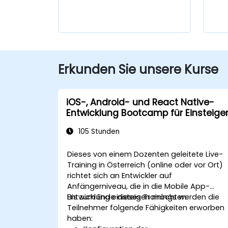
Erkunden Sie unsere Kurse
iOS-, Android- und React Native-
Entwicklung Bootcamp für Einsteige
105 Stunden
Dieses von einem Dozenten geleitete Live-
Training in Österreich (online oder vor Ort)
richtet sich an Entwickler auf
Anfängerniveau, die in die Mobile App-
Entwicklung einsteigen möchten.
Bis zum Ende dieses Trainings werden die
Teilnehmer folgende Fähigkeiten erworben
haben: