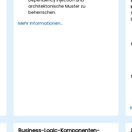
architektonische Muster zu
beherrschen.
Das .NET MAUI-Framework anzupassen
Mehr Informationen...
und zu erweitern.
Wiederverwendbare Komponenten und
Bibliotheken zu erstellen sowie
fortgeschrittene Techniken zum
Debuggen und Profiling zu verstehen.
Herausforderungen bei großflächigen
Anwendungen wie Synchronisation,
Caching und Sicherheit anzugehen.
Business-Logic-Komponenten-