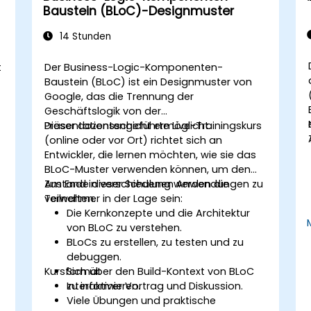
Baustein (BLoC)-Designmuster
14 Stunden
t
Der Business-Logic-Komponenten-
Baustein (BLoC) ist ein Designmuster von
n
Google, das die Trennung der
Geschäftslogik von der
Präsentationsschicht ermöglicht.
Dieser dozentengeführte Live-Trainingskurs
(online oder vor Ort) richtet sich an
Entwickler, die lernen möchten, wie sie das
BLoC-Muster verwenden können, um den
Zustand in verschiedenen Anwendungen zu
Am Ende dieser Schulung werden die
verwalten.
Teilnehmer in der Lage sein:
Die Kernkonzepte und die Architektur
von BLoC zu verstehen.
BLoCs zu erstellen, zu testen und zu
debuggen.
Kursformat
Sich über den Build-Kontext von BLoC
zu informieren.
Interaktiver Vortrag und Diskussion.
Viele Übungen und praktische