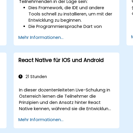
Teilnehmenden in der Lage sein:
Dies Framework, die IDE und andere
Tools schnell zu installieren, um mit der
Entwicklung zu beginnen.
Die Programmiersprache Dart von
Google zu verstehen und für schnelle
Mehr Informationen...
Prototypen mobiler Apps zu nutzen.
Mithilfe einer einzigen Codebasis
mobile Apps zu testen und
bereitzustellen, die auf iOS- und
React Native für iOS und Android
Android-Geräten laufen.
Die App mit einer reichen Auswahl an
Widgets, Layouts und Animationen
21 Stunden
anzupassen.
In dieser dozentenleiteten Live-Schulung in
Österreich lernen die Teilnehmer die
Prinzipien und den Ansatz hinter React
Native kennen, während sie die Entwicklung
ihrer eigenen mobilen Anwendung für
Mehr Informationen...
Android und iOS übernehmen.