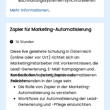
Buchhaltungssystemen synchronisieren.
Kundensupport durch Automatisierung
Mehr Informationen...
verbessern.
Marketing- und Verkaufsarbeitsabläufe
optimieren.
Zapier für Marketing-Automatisierung
14 Stunden
Diese live geleitete Schulung in Österreich
(online oder vor Ort) richtet sich an
Marketingmitarbeiter mit Vorkenntnissen, die
Lead-Generierung, E-Mail-Kampagnen und
Kundenfollow-ups mit Zapier automatisieren
Am Ende der Schulung werden die
möchten.
Teilnehmenden in der Lage sein:
Die Rolle von Zapier in der Marketing-
Automatisierung zu verstehen.
Workflows zur Automatisierung der Lead-
Generierung und -Pflege einzurichten.