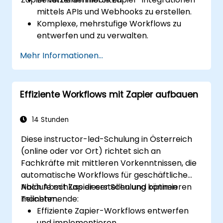
mittels APIs und Webhooks zu erstellen.
Komplexe, mehrstufige Workflows zu
entwerfen und zu verwalten.
Erweiterte Automatisierungsworkflows zu
Mehr Informationen...
optimieren und zu debuggen.
Zapier in proprietäre oder weniger
gängige Anwendungen zu integrieren.
Effiziente Workflows mit Zapier aufbauen
14 Stunden
Diese instructor-led-Schulung in Österreich
(online oder vor Ort) richtet sich an
Fachkräfte mit mittleren Vorkenntnissen, die
automatische Workflows für geschäftliche
Abläufe mit Zapier erstellen und optimieren
Nach Abschluss dieser Schulung können
möchten.
Teilnehmende:
Effiziente Zapier-Workflows entwerfen
und implementieren.