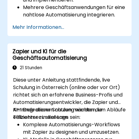
Mehrere Geschäftsanwendungen für eine
nahtlose Automatisierung integrieren.
Die Leistung von Zaps optimieren und
Mehr Informationen...
häufige Probleme beheben.
Workflow-Automatisierung skalieren, um
den geschäftlichen Anforderungen
Zapier und KI für die
gerecht zu werden.
Geschäftsautomatisierung
21 Stunden
Diese unter Anleitung stattfindende, live
Schulung in Österreich (online oder vor Ort)
richtet sich an erfahrene Business-Profis und
Automatisierungsentwickler, die Zapier und
KI-Integrationen nutzen möchten, um Abläufe
Am Ende dieser Schulung werden die
effizienter zu skalieren.
Teilnehmer in der Lage sein:
Komplexe Automatisierungs-Workflows
mit Zapier zu designen und umzusetzen.