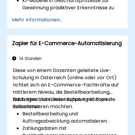
KI-Modelle in Geschäftsprozesse zur
Gewinnung prädiktiver Erkenntnisse zu
integrieren.
Mehr Informationen...
Abläufe durch die Automatisierung von
Aufgaben über mehrere Plattformen
hinweg zu optimieren.
Zapier für E-Commerce-Automatisierung
Automatisierte Workflows zu überwachen
und Störungen zu beheben, um eine
kontinuierliche Verbesserung
14 Stunden
sicherzustellen.
Diese von einem Dozenten geleitete Live-
Schulung in Österreich (online oder vor Ort)
richtet sich an E-Commerce-Fachkräfte auf
mittlerem Niveau, die Bestellbearbeitung,
Zahlungen und Kundensupport mit Zapier
Nach Abschluss dieser Schulung können die
automatisieren möchten.
Teilnehmer:
Bestellbearbeitung und
Auftragsabwicklung automatisieren.
Zahlungsdaten mit