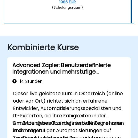
1986 EUR
(Schulungsraum)
Kombinierte Kurse
Advanced Zapier: Benutzerdefinierte
Integrationen und mehrstufige
Automatisierungen
14 Stunden
Dieser live geleitete Kurs in Österreich (online
oder vor Ort) richtet sich an erfahrene
Entwickler, Automatisierungsspezialisten und
IT-Experten, die ihre Fähigkeiten in der
Umsetzung benutzerdefinierter Integrationen
Am Ende dieses Trainings sind die Teilnehmer
und mehrstufiger Automatisierungen auf
in der Lage:
Zapier vertiefen möchten.
Benutzerdefinierte Zapier-Integrationen