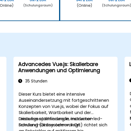
Online)
(Online)
(Schulungsraum)
(Schulungsraum
Advancedes Vue.js: Skalierbare
Anwendungen und Optimierung
35 Stunden
Dieser Kurs bietet eine intensive
Auseinandersetzung mit fortgeschrittenen
Konzepten von Vue.js, wobei der Fokus auf
Skalierbarkeit, Wartbarkeit und der
.
Leistungsoptimierung in modernen
Diese live stattfindende, instructor-led-
Frontend-Ökosystemen liegt.
Schulung (online oder vor Ort) richtet sich
an Entwickler auf mittlerem bis