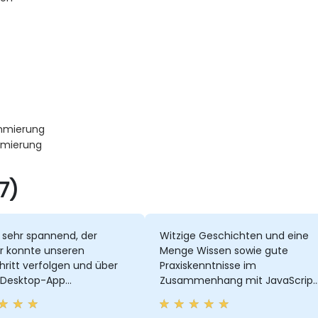
ammierung
mmierung
7)
 sehr spannend, der
Witzige Geschichten und eine
er konnte unseren
Menge Wissen sowie gute
hritt verfolgen und über
Praxiskenntnisse im
aDesktop-App
Zusammenhang mit JavaScript
gieren.
TypeScript und React.