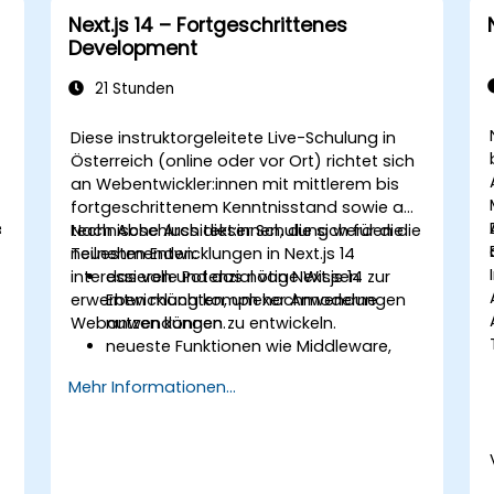
Next.js 14 – Fortgeschrittenes
Development
21 Stunden
Diese instruktorgeleitete Live-Schulung in
Österreich (online oder vor Ort) richtet sich
an Webentwickler:innen mit mittlerem bis
fortgeschrittenem Kenntnisstand sowie an
.
e
technische Architekt:innen, die sich für die
Nach Abschluss dieser Schulung werden die
neuesten Entwicklungen in Next.js 14
Teilnehmenden:
interessieren und das nötige Wissen
das volle Potenzial von Next.js 14 zur
erwerben möchten, um hochmoderne
Entwicklung komplexer Anwendungen
Webanwendungen zu entwickeln.
nutzen können.
neueste Funktionen wie Middleware,
React Server Components und Edge
Mehr Informationen...
Functions anwenden können.
Best Practices für Performance,
Skalierbarkeit und SEO implementieren
können.
häufige Probleme in Next.js-