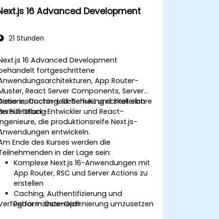
Next.js 16 Advanced Development
21 Stunden
Next.js 16 Advanced Development
behandelt fortgeschrittene
Anwendungsarchitekturen, App Router-
Muster, React Server Components, Server
Actions, Caching, Sicherheit und skalierbare
Diese instructor-led-Schulung richtet sich
Bereitstellung.
an Full-Stack-Entwickler und React-
Ingenieure, die produktionsreife Next.js-
Anwendungen entwickeln.
Am Ende des Kurses werden die
Teilnehmenden in der Lage sein:
Komplexe Next.js 16-Anwendungen mit
App Router, RSC und Server Actions zu
erstellen
Caching, Authentifizierung und
Verfügbar in Österreich.
Performance-Optimierung umzusetzen
Produktionsanwendungen skalierbar