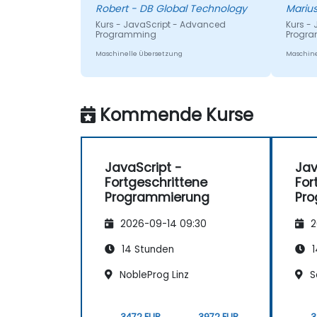
Namespaces und Module.
Robert - DB Global Technology
Kurs - JavaScript - Advanced
Kurs -
Programming
Progr
Maschinelle Übersetzung
Maschine
Kommende Kurse
JavaScript -
Jav
Fortgeschrittene
For
Programmierung
Pr
2026-09-14 09:30
2
14 Stunden
1
NobleProg Linz
S
3472 EUR
3972 EUR
3