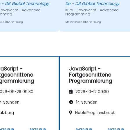
Marius - DB Global Technology
Ilie - DB Global Technology
 JavaScript - Advanced
Kurs - JavaScript - Advanced
amming
Programming
lle Übersetzung
Maschinelle Übersetzung
aScript -
JavaScript -
tgeschrittene
Fortgeschrittene
ogrammierung
Programmierung
026-09-28 09:30
2026-10-12 09:30
4 Stunden
14 Stunden
alzburg
NobleProg Innsbruck
472 EUR
3972 EUR
3472 EUR
3972 EUR