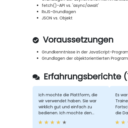
fetch()-API vs. 'async/await'
RxJS-Grundlagen
JSON vs. Objekt
Voraussetzungen
Grundkenntnisse in der JavaScript-Progr
Grundlagen der objektorientierten Progra
Erfahrungsberichte (
Ich mochte die Plattform, die
Es war
wir verwendet haben. Sie war
Train
wirklich gut und einfach zu
Fortsc
bedienen. Ich mochte den
die D
TypeScript-Bereich,
intera
insbesondere den Teil über