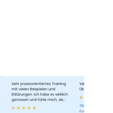
Sehr praxisorientiertes Training
Vielfalt an Themen
mit vielen Beispielen und
Übungen.
Erklärungen. Ich habe es wirklich
,
genossen und fühle mich, als
hätte ich in sehr kurzer Zeit viele
Gabriela - DB Glob
neue Dinge gelernt. Sehr gut
Kurs - JavaScript - 