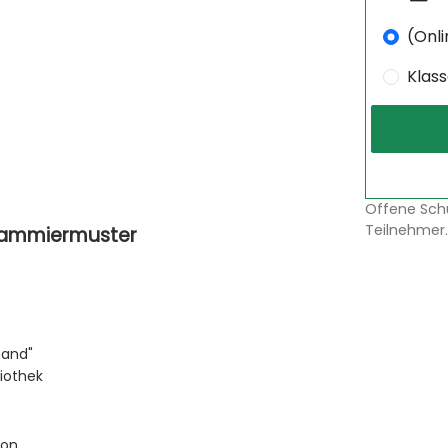
(Onli
Klas
Offene Sch
Teilnehmer.
grammiermuster
mand"
iothek
ion