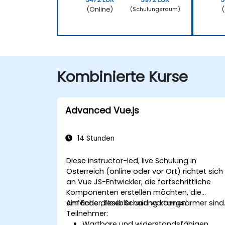
(Online)
(
(Schulungsraum)
Kombinierte Kurse
Advanced Vue.js
14 Stunden
Diese instructor-led, live Schulung in
Österreich (online oder vor Ort) richtet sich
an Vue JS-Entwickler, die fortschrittliche
Komponenten erstellen möchten, die
einfacher, flexibler und wartungsärmer sind
Am Ende dieser Schulung können
Teilnehmer:
Wartbare und widerstandsfähigen