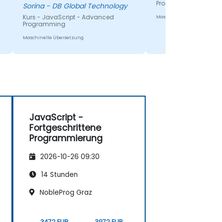
Programming
gemacht!
Sorina - DB Global Technology
Kurs - JavaScript - Advanced
Maschinelle Übersetzung
Programming
Maschinelle Übersetzung
JavaScript -
Fortgeschrittene
Programmierung
2026-10-26 09:30
14 Stunden
NobleProg Graz
3472 EUR
3972 EUR