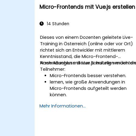
Micro-Frontends mit Vue.js erstellen
14 Stunden
Dieses von einem Dozenten geleitete Live-
Training in Österreich (online oder vor Ort)
richtet sich an Entwickler mit mittlerem
Kenntnisstand, die Micro-Frontend-
Anwendungen mit Vue.js erstellen möchten
Nach Abschluss dieser Schulung werden di
Teilnehmer:
Micro-Frontends besser verstehen.
lernen, wie große Anwendungen in
Micro-Frontends aufgeteilt werden
können.
Micro-Frontends mit unterschiedlichen
Mehr Informationen...
Ansätzen implementieren.
Micro-Frontend-Anwendungen mit
Vue.js erstellen.