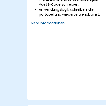
VueJS-Code schreiben.
Anwendungslogik schreiben, die
portabel und wiederverwendbar ist.
Mit angepassten Komponenten und
Mehr Informationen...
Widgets umgehen, ohne unnötige
Komplexität zu schaffen.