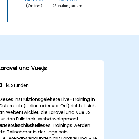
(Online)
)
(Schulungsraum)
Laravel und Vue.js
14 Stunden
Dieses instruktionsgeleitete Live-Training in
Österreich (online oder vor Ort) richtet sich
an Webentwickler, die Laravel und Vue JS
für das Fullstack-Webdevelopment
einsetzen möchten.
Nach Abschluss dieses Trainings werden
die Teilnehmer in der Lage sein:
Webanwendungen mit Laravel und Vue