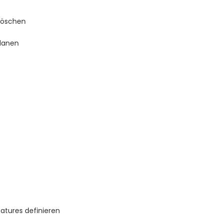
 löschen
planen
atures definieren