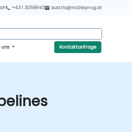
ish
+43 1 3059940
austria@nobleprog.at
r uns
Kontaktanfrage
pelines