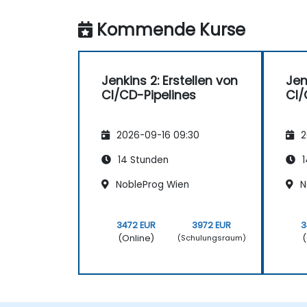
Kommende Kurse
Jenkins 2: Erstellen von
Jen
CI/CD-Pipelines
CI/
2026-09-16 09:30
2
14 Stunden
1
NobleProg Wien
N
3472 EUR
3972 EUR
3
(Online)
(
(Schulungsraum)