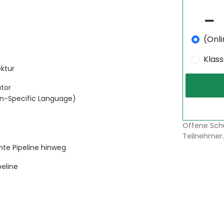
(Onli
Klas
ektur
utor
in-Specific Language)
Offene Sch
Teilnehmer.
mte Pipeline hinweg
peline