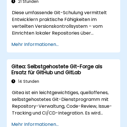
Praktische Git-Operationen sowohl über
21 Stunden
die Konsole als auch über grafische
Diese umfassende Git-Schulung vermittelt
Benutzeroberflächen auszuführen.
Entwicklern praktische Fähigkeiten im
Git in Azure DevOps für die Repository-
verteilten Versionskontrollsystem – vom
Integration und Versionskontrolle zu
Einrichten lokaler Repositories über
verwenden.
Branching-Strategien bis hin zur
Mehr Informationen...
Serverbereitstellung und kollaborativen
Teamworkflows. Der Lehrplan führt die
Teilnehmer durch die Nutzung und Anpassung
Gitea: Selbstgehostete Git-Forge als
von Git-Werkzeugen und bietet
Ersatz für GitHub und GitLab
praxisrelevantes Wissen für das Management
der Quellcodeverwaltung in komplexen
14 Stunden
Entwicklungsteams sowie in Continuous-
Gitea ist ein leichtgewichtiges, quelloffenes,
Integration-Pipelines.
selbstgehostetes Git-Dienstprogramm mit
Repository-Verwaltung, Code-Review, Issue-
Tracking und CI/CD-Integration. Es wird
zunehmend zu einer beliebten Alternative zu
Mehr Informationen...
GitHub und GitLab.com für Teams, die volle