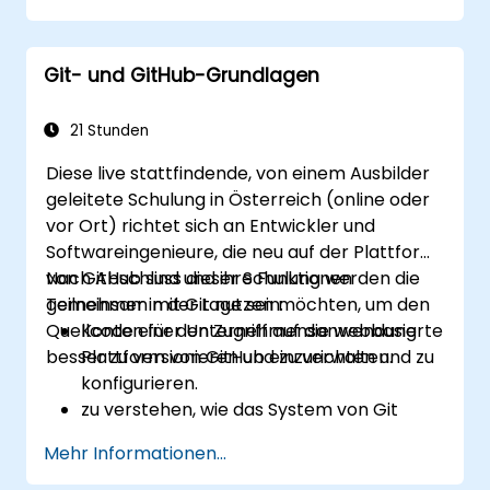
Kontrolle über ihren Quellcode benötigen,
ohne auf Third-Party-Nutzungsbedingungen
Git- und GitHub-Grundlagen
oder Exportbeschränkungen angewiesen zu
sein.
21 Stunden
Diese live stattfindende, von einem Ausbilder
geleitete Schulung in Österreich (online oder
vor Ort) richtet sich an Entwickler und
Softwareingenieure, die neu auf der Plattform
von GitHub sind und ihre Funktionen
Nach Abschluss dieser Schulung werden die
gemeinsam mit Git nutzen möchten, um den
Teilnehmer in der Lage sein:
Quellcode einer Unternehmensanwendung
Konten für den Zugriff auf die webbasierte
besser zu versionieren und zu verwalten.
Plattform von GitHub einzurichten und zu
konfigurieren.
zu verstehen, wie das System von Git
funktioniert, und grundlegende Konzepte
Mehr Informationen...
von GitHub zu begreifen.
GitHub-Repositories zu erstellen und zu