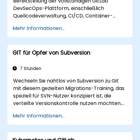
Bereitstellung der vollständigen GitLab
DevSecOps-Plattform, einschließlich
Quellcodeverwaltung, CI/CD, Container-
Registry, Sicherheitscscans und
Mehr Informationen...
Überwachung. Es gilt als Goldstandard für
Organisationen, die den vollen
Funktionsumfang von GitLab wünschen, ohne
GIT für Opfer von Subversion
von SaaS abhängig zu sein oder Daten ihr
Netzwerk verlassen zu lassen.
7 Stunden
Wechseln Sie nahtlos von Subversion zu Git
mit diesem gezielten Migrations-Training, das
speziell für SVN-Nutzer konzipiert ist, die
verteilte Versionskontrolle nutzen möchten.
Dieser praxisorientierte Kurs behandelt
Mehr Informationen...
grundlegende Git-Konzepte, tägliche
Arbeitsabläufe, erweiterte Branching- und
Merge-Strategien, vollständige Workflow-