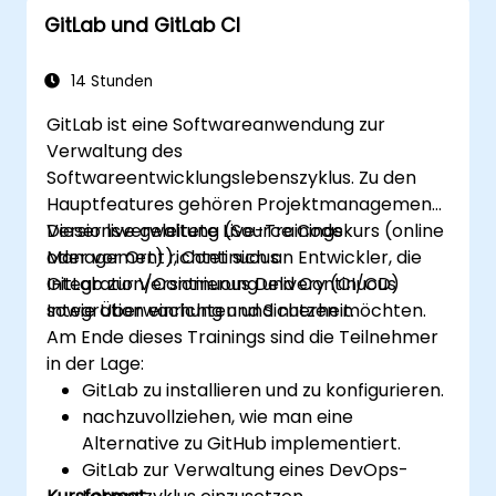
wiederverwenden und pflegen.
machen, um bessere
GitLab und GitLab CI
Aktivitäten in großem Maßstab
Programmierpraktiken anzuwenden.
überwachen und für Compliance sowie
Governance prüfen.
14 Stunden
GitLab ist eine Softwareanwendung zur
Verwaltung des
Softwareentwicklungslebenszyklus. Zu den
Hauptfeatures gehören Projektmanagement,
Versionsverwaltung (Source Code
Dieser live geleitete Live-Trainingskurs (online
Management), Continuous
oder vor Ort) richtet sich an Entwickler, die
Integration/Continuous Delivery (CI/CD)
GitLab zur Versionierung und Continuous
sowie Überwachung und Sicherheit.
Integration einrichten und nutzen möchten.
Am Ende dieses Trainings sind die Teilnehmer
in der Lage:
GitLab zu installieren und zu konfigurieren.
nachzuvollziehen, wie man eine
Alternative zu GitHub implementiert.
GitLab zur Verwaltung eines DevOps-