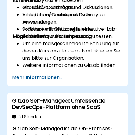
Kursformat
Lebenszyklus einzusetzen.
GitLab für Continuous
Interaktive Vorträge und Diskussionen.
Integration/Continuous Delivery zu
Viele Übungen und praktische
verwenden.
Anwendungen.
Software mit GitLab effizient zu
Praktische Umsetzung in einer Live-Lab-
Möglichkeiten zur Kursanpassung
entwickeln, auszuliefern und zu testen.
Umgebung.
Um eine maßgeschneiderte Schulung für
diesen Kurs anzufordern, kontaktieren Sie
uns bitte zur Organisation.
Weitere Informationen zu GitLab finden
Sie hier: https://about.gitlab.com/
Mehr Informationen...
GitLab Self-Managed: Umfassende
DevSecOps-Plattform ohne SaaS
21 Stunden
GitLab Self-Managed ist die On-Premises-