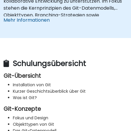
kollaborative Entwicklung zu unterstützen. Im Fokus
stehen die Kernprinzipien des Git-Datenmodells,
Objekttypen, Branching-Strategien sowie
Mehr Informationen
Zusammenführungsarbeitsabläufe (Merging). Der
Kurs beleuchtet bewährte Methoden für den Umgang
mit Commit-Historien, die Analyse von Differenzen
(Diff), Stash-Operationen, Tags und Mustern der
verteilten Entwicklung im Zusammenhang mit
gehosteten Repositories. Ziel ist es, Softwareteams
Schulungsübersicht
dabei zu unterstützen, Versionshistorien zu verwalten,
Merge-Konflikte aufzulösen und in kollaborativen
Git-Übersicht
Projekten einen lückenlos nachvollziehbaren
Codebestand zu pflegen.
Installation von Git
Kurzer Geschichtsüberblick über Git
Was ist Git?
Git-Konzepte
Fokus und Design
Objekttypen von Git
Das Git-Datenmodell