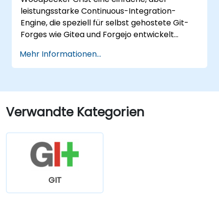
leistungsstarke Continuous-Integration-
Engine, die speziell für selbst gehostete Git-
Forges wie Gitea und Forgejo entwickelt
wurde. Sie bietet ein leichtgewichtiges,
Mehr Informationen...
Docker-natives CI/CD-Erlebnis, ohne die
Komplexität oder Lizenzkosten
unternehmensüblicher CI-Plattformen.
Verwandte Kategorien
GIT