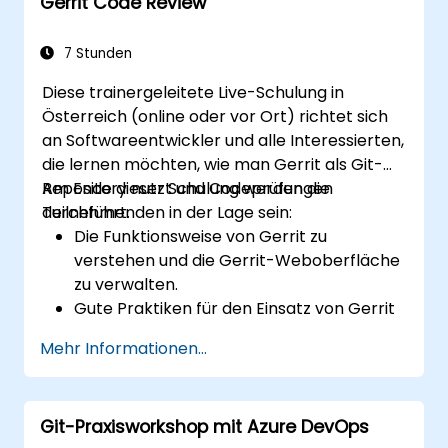
Gerrit Code Review
zusammenzuarbeiten.
GitLab Pages, Release-Workflows und
sichere Konfigurationen in realen
7 Stunden
Projekten anzuwenden.
Diese trainergeleitete Live-Schulung in
Österreich (online oder vor Ort) richtet sich
an Softwareentwickler und alle Interessierten,
die lernen möchten, wie man Gerrit als Git-
Repository nutzt und Codeprüfungen
Am Ende dieser Schulung werden die
durchführt.
Teilnehmenden in der Lage sein:
Die Funktionsweise von Gerrit zu
verstehen und die Gerrit-Weboberfläche
zu verwalten.
Gute Praktiken für den Einsatz von Gerrit
im Umgang mit Codeprüfungsworkflows
Mehr Informationen...
zu erlernen.
Ein Gerrit-Projekt zu verwalten und zu
konfigurieren.
Git-Praxisworkshop mit Azure DevOps