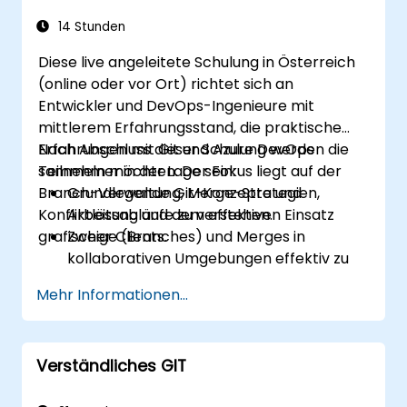
14 Stunden
Diese live angeleitete Schulung in Österreich
(online oder vor Ort) richtet sich an
Entwickler und DevOps-Ingenieure mit
mittlerem Erfahrungsstand, die praktische
Erfahrungen mit Git und Azure DevOps
Nach Abschluss dieser Schulung werden die
sammeln möchten. Der Fokus liegt auf der
Teilnehmer in der Lage sein:
Branch-Verwaltung, Merge-Strategien,
Grundlegende Git-Konzepte und
Konfliktlösung und dem effektiven Einsatz
Arbeitsabläufe zu verstehen.
grafischer Clients.
Zweige (Branches) und Merges in
kollaborativen Umgebungen effektiv zu
verwalten.
Mehr Informationen...
Konflikte anhand bewährter Methoden in
realen Szenarien zu lösen.
Grafische Clients (SourceTree und
Verständliches GIT
GitKraken) für das Git-Management zu
nutzen.