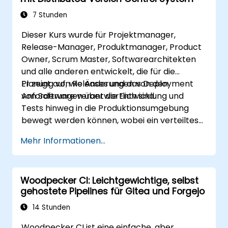
7 Stunden
Dieser Kurs wurde für Projektmanager,
Release-Manager, Produktmanager, Product
Owner, Scrum Master, Softwarearchitekten
und alle anderen entwickelt, die für die
Planung von Releases und das Deployment
Er zeigt auf, wie Änderungen von den
von Software verantwortlich sind.
Anforderungen über die Entwicklung und
Tests hinweg in die Produktionsumgebung
bewegt werden können, wobei ein verteiltes
Versionskontrollsystem (insbesondere GIT)
Mehr Informationen...
zum Einsatz kommt. Auch Nutzer anderer
verteilter SCM-Tools profitieren von diesem
Kurs.
Woodpecker CI: Leichtgewichtige, selbst
gehostete Pipelines für Gitea und Forgejo
14 Stunden
Woodpecker CI ist eine einfache, aber