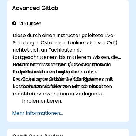
Advanced GitLab
21 Stunden
Diese durch einen Instructor geleitete Live-
Schulung in Österreich (online oder vor Ort)
richtet sich an Fachleute mit
fortgeschrittenem bis mittlerem Wissen, die
GitLab für erweiterte CI/CD-Workflows,
Nach Abschluss dieses Kurses werden die
Projektstrukturen und kollaborative
Teilnehmer in der Lage sein:
Entwicklung unter Verwendung der
Erweiterte GitLab CI/CD-Pipelines mit
kostenlosen Version von GitLab einsetzen
benutzerdefinierten Runnern und
möchten.
wiederverwendbaren Vorlagen zu
implementieren.
Projekte effektiv mithilfe von Gruppen
Mehr Informationen...
und Namespaces zu organisieren.
An Code, Issues und Dokumentation
mittels Markdown und GitLab-Tools