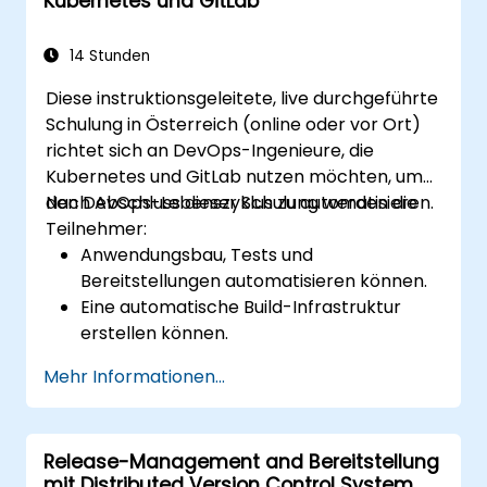
Kubernetes und GitLab
Migrationsprozesse, Git-Interne sowie
praktische Integrationstipps — und hilft
Entwicklern, häufige Fallstricke zu vermeiden
14 Stunden
und moderne DVCS-Workflows mit Vertrauen
Diese instruktionsgeleitete, live durchgeführte
und Effizienz für schnellere, kollaborative
Schulung in Österreich (online oder vor Ort)
Entwicklungsprozesse zu übernehmen.
richtet sich an DevOps-Ingenieure, die
Kubernetes und GitLab nutzen möchten, um
den DevOps-Lebenszyklus zu automatisieren.
Nach Abschluss dieser Schulung werden die
Teilnehmer:
Anwendungsbau, Tests und
Bereitstellungen automatisieren können.
Eine automatische Build-Infrastruktur
erstellen können.
Eine Anwendung in einer containerisierten
Mehr Informationen...
Cloud-Umgebung bereitstellen können.
Release-Management and Bereitstellung
mit Distributed Version Control System