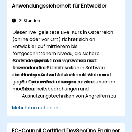
Anwendungssicherheit für Entwickler
21 Stunden
Dieser live-geleitete Live-Kurs in Österreich
(online oder vor Ort) richtet sich an
Entwickler auf mittlerem bis
fortgeschrittenem Niveau, die sichere
Codierungspraktiken verstehen und
Am Ende dieses Trainings werden die
anwenden, Sicherheitsrisiken in Software
Teilnehmer im Stande sein:
identifizieren sowie Abwehrmaßnahmen
Häufige Sicherheitslücken in Web- und
gegen Cyber-Bedrohungen implementieren
Softwareanwendungen zu verstehen.
möchten.
Sicherheitsbedrohungen und
Ausnutzungstechniken von Angreifern zu
analysieren.
Mehr Informationen...
Sichere Codierungspraktiken zur
Minimierung von Sicherheitsrisiken
umzusetzen.
EC-Council Certified DevSecOps Engineer
Sicherheitstest-Tools einzusetzen, um