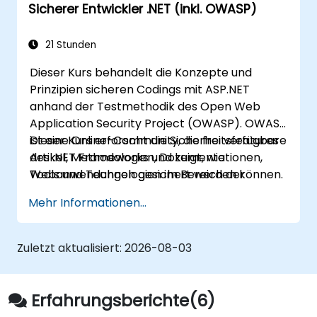
Sicherer Entwickler .NET (inkl. OWASP)
Webanwendungssicherheit bereitstellt.
21 Stunden
Dieser Kurs behandelt die Konzepte und
Prinzipien sicheren Codings mit ASP.NET
anhand der Testmethodik des Open Web
Application Security Project (OWASP). OWASP
ist eine Online-Community, die frei verfügbare
Dieser Kurs erforscht die Sicherheitsfeatures
Artikel, Methodologien, Dokumentationen,
des .NET Frameworks und zeigt, wie
Tools und Technologien im Bereich der
Webanwendungen gesichert werden können.
Websicherheit entwickelt.
Mehr Informationen...
Zuletzt aktualisiert:
2026-08-03
Erfahrungsberichte(6)