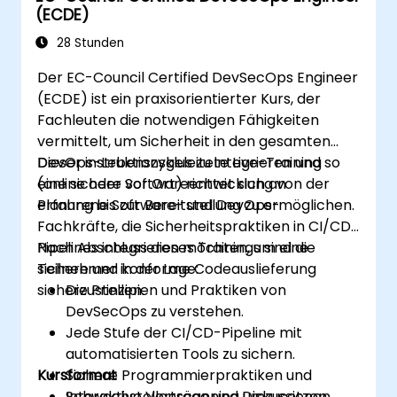
(ECDE)
Schwachstellen zu identifizieren und zu
beheben.
28 Stunden
Der EC-Council Certified DevSecOps Engineer
(ECDE) ist ein praxisorientierter Kurs, der
Fachleuten die notwendigen Fähigkeiten
vermittelt, um Sicherheit in den gesamten
DevOps-Lebenszyklus zu integrieren und so
Dieser instruktionsgeleitete Live-Training
eine sichere Softwareentwicklung von der
(online oder vor Ort) richtet sich an
Planung bis zur Bereitstellung zu ermöglichen.
erfahrene Software- und DevOps-
Fachkräfte, die Sicherheitspraktiken in CI/CD-
Pipelines integrieren möchten, um eine
Nach Abschluss dieses Trainings sind die
sichere und konforme Codeauslieferung
Teilnehmer in der Lage:
sicherzustellen.
Die Prinzipien und Praktiken von
DevSecOps zu verstehen.
Jede Stufe der CI/CD-Pipeline mit
automatisierten Tools zu sichern.
Kursformat
Sichere Programmierpraktiken und
Schwachstellenscanning umzusetzen.
Interaktive Vorträge und Diskussionen.