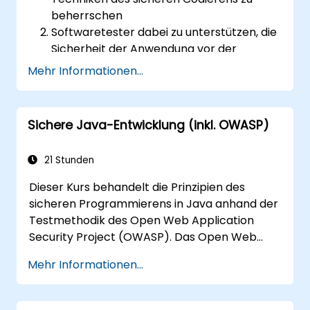
beherrschen
Softwaretester dabei zu unterstützen, die
Sicherheit der Anwendung vor der
Freigabe in der Produktionsumgebung zu
Mehr Informationen...
testen
Softwarearchitekten dabei zu helfen, die
Risiken im Zusammenhang mit
Sichere Java-Entwicklung (inkl. OWASP)
Anwendungen zu verstehen
Teamleitern dabei zu unterstützen, die
21 Stunden
Sicherheitsgrundlagen für Entwickler
festzulegen
Dieser Kurs behandelt die Prinzipien des
Webmastern dabei zu helfen, Server so zu
sicheren Programmierens in Java anhand der
konfigurieren, dass Konfigurationsfehler
Testmethodik des Open Web Application
vermieden werden
Security Project (OWASP). Das Open Web
Application Security Project ist eine Online-
Mehr Informationen...
Community, die frei verfügbare Artikel,
Methoden, Dokumentation, Tools und
Technologien im Bereich der