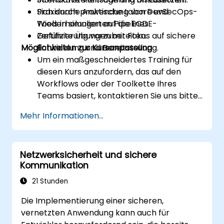
Sich durch praktische Labore und
Praxisnahe Anwendung von DevSecOps-
Wiederholungen auf die ECDE-
Tools in simulierten Pipelines.
Zertifizierung vorzubereiten.
Geführte Übungen mit Fokus auf sichere
Möglichkeiten zur Kursanpassung
Entwicklung und Bereitstellung.
Um ein maßgeschneidertes Training für
diesen Kurs anzufordern, das auf den
Workflows oder der Toolkette Ihres
Teams basiert, kontaktieren Sie uns bitte
zur Vereinbarung.
Mehr Informationen...
Netzwerksicherheit und sichere
Kommunikation
21 Stunden
Die Implementierung einer sicheren,
vernetzten Anwendung kann auch für