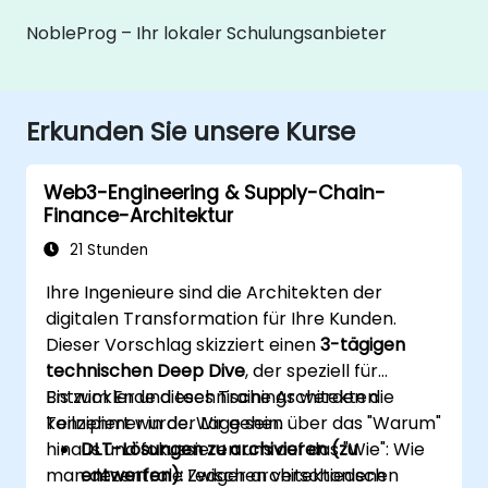
NobleProg – Ihr lokaler Schulungsanbieter
Erkunden Sie unsere Kurse
Web3-Engineering & Supply-Chain-
Finance-Architektur
21 Stunden
Ihre Ingenieure sind die Architekten der
digitalen Transformation für Ihre Kunden.
Dieser Vorschlag skizziert einen
3-tägigen
technischen Deep Dive
, der speziell für
Entwickler und technische Architekten
Bis zum Ende dieses Trainings werden die
konzipiert wurde. Wir gehen über das "Warum"
Teilnehmer in der Lage sein:
hinaus und fokussieren uns auf das "Wie": Wie
DLT-Lösungen zu archivieren (zu
man dezentrale Ledger architektonisch
entwerfen):
Zwischen verschiedenen