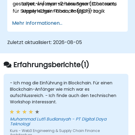
gestaltet, wie man sichere Smart Contracts
Layer-1-/Layer-2-Lösungen (Ethereum,
für Supply-Chain-Finance-(SCF)-Logik
Hyperledger Fabric, Polygon) zu
schreibt und wie man diese dezentralen
unterscheiden und die für
Mehr Informationen...
Schichten mit bestehenden Enterprise-ERPs
Unternehmens-SCF-Anwendungsfälle
integriert.
geeignete auszuwählen.
Smart Contracts zu entwickeln:
Smart
Zuletzt aktualisiert:
2026-08-05
Contracts (z.B. in Solidity oder Chaincode)
zu schreiben, zu kompilieren und
bereitzustellen, die Factoring,
Erfahrungsberichte(1)
Rechnungsgenehmigung und Abwicklung
automatisieren.
Tokenisierung umzusetzen:
Die ERC-
- Ich mag die Einführung in Blockchain. Für einen
Blockchain-Anfänger wie mich war es
20-/ERC-721-/ERC-1155-Token-
aufschlussreich. - Ich finde auch den technischen
Standards zu implementieren, um reale
Workshop interessant.
Vermögenswerte
(Rechnungen/Bestände) on-chain
abzubilden.
Muhammad Lutfi Budiansyah - PT Digital Daya
Teknologi
Web2 & Web3 zu verbinden:
Die
Kurs - Web3 Engineering & Supply Chain Finance
Integrationsschicht unter Verwendung
Architecture