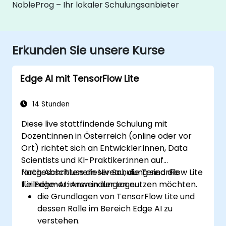
NobleProg – Ihr lokaler Schulungsanbieter
Erkunden Sie unsere Kurse
Edge AI mit TensorFlow Lite
14 Stunden
Diese live stattfindende Schulung mit
Dozent:innen in Österreich (online oder vor
Ort) richtet sich an Entwickler:innen, Data
Scientists und KI-Praktiker:innen auf
fortgeschrittenem Niveau, die TensorFlow Lite
Nach Abschluss dieser Schulung sind die
für Edge-AI-Anwendungen nutzen möchten.
Teilnehmer:innen in der Lage:
die Grundlagen von TensorFlow Lite und
dessen Rolle im Bereich Edge AI zu
verstehen.