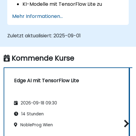
KI-Modelle mit TensorFlow Lite zu
entwickeln und zu optimieren.
Mehr Informationen...
TensorFlow-Lite-Modelle auf
verschiedenen Edge-Geräten
bereitzustellen.
Zuletzt aktualisiert:
2025-09-01
Tools und Techniken für die
Modellkonvertierung und -optimierung
einzusetzen.
Kommende Kurse
praktische Edge-AI-Anwendungen mit
TensorFlow Lite zu implementieren.
Edge AI mit TensorFlow Lite
2026-09-18 09:30
14 Stunden
NobleProg Wien