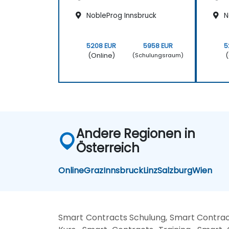
NobleProg Innsbruck
N
5208 EUR
5958 EUR
5
(Online)
(
(Schulungsraum)
Andere Regionen in
Österreich
Online
Graz
Innsbruck
Linz
Salzburg
Wien
Smart Contracts Schulung, Smart Contra