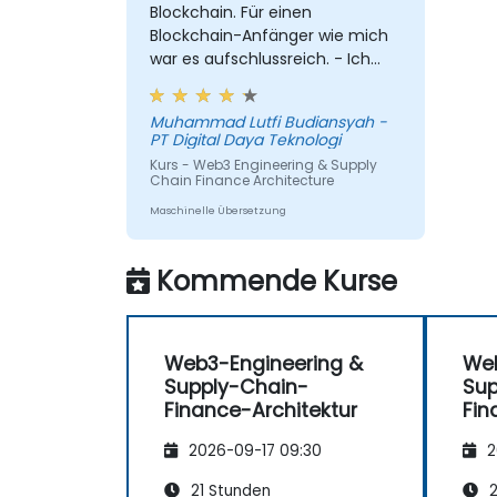
Standards zu implementieren, um real
Blockchain. Für einen
Vermögenswerte
Blockchain-Anfänger wie mich
(Rechnungen/Bestände) on-chain
war es aufschlussreich. - Ich
abzubilden.
finde auch den technischen
Web2 & Web3 zu verbinden:
Die
Workshop interessant.
Muhammad Lutfi Budiansyah -
Integrationsschicht unter Verwendung
PT Digital Daya Teknologi
von Oracles (z.B. Chainlink) zu
Kurs - Web3 Engineering & Supply
entwerfen, um Off-Chain-Daten
Chain Finance Architecture
(Logistik-APIs) abzurufen und damit
Maschinelle Übersetzung
On-Payment-Zahlungen auszulösen.
Kommende Kurse
Web3-Engineering &
Web
Supply-Chain-
Sup
Finance-Architektur
Fin
2026-09-17 09:30
2
21 Stunden
2