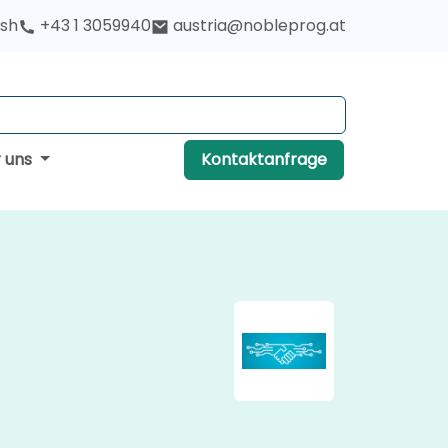
ish
+43 1 3059940
austria@nobleprog.at
r uns
Kontaktanfrage