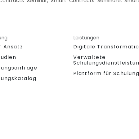
 Contracts Seminar, Smart Contracts Seminare, Smart
ung
Leistungen
r Ansatz
Digitale Transformati
tudien
Verwaltete
Schulungsdienstleistu
tungsanfrage
Plattform für Schulun
tungskatalog