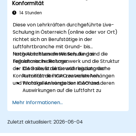
Konformität
14 Stunden
Diese von Lehrkräften durchgeführte Live-
Schulung in Österreich (online oder vor Ort)
richtet sich an Berufstätige in der
Luftfahrtbranche mit Grund- bis
fortgeschrittenem Wissen, die das
Nach Abschluss dieser Schulung sind die
regulatorische Rahmenwerk und die Struktur
Teilnehmer in der Lage:
der ICAO sowie die Gewährleistung der
Die Rolle, Struktur und regulatorische
Konformität mit ihren zentralen Anhängen
Autorität der ICAO zu verstehen.
und Protokollen verstehen möchten.
Wichtige Anhänge der ICAO und deren
Auswirkungen auf die Luftfahrt zu
identifizieren.
Mehr Informationen...
ICAO-Standards in den Bereichen
Luftfahrtsicherheit, -sicherheit und
Betrieb anzuwenden.
Zuletzt aktualisiert:
2026-06-04
Konformitätsbemühungen im Einklang mit
nationaler und internationaler Aufsicht zu