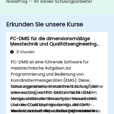
NobleProg -- Ihr lokaler Schulungsanbieter
Erkunden Sie unsere Kurse
PC-DMIS für die dimensionsmäßige
Messtechnik und Qualitätsengineering
(Nicht-CAD-Modus)
21 Stunden
PC-DMIS ist eine führende Software für
messtechnische Aufgaben zur
Programmierung und Bedienung von
Koordinatenmessgeräten (KMG). Diese
Schulungsvariante konzentriert sich auf die
Diese angeleitete, interaktive Schulung (online
Verwendung von PC-DMIS im Nicht-CAD-
oder vor Ort) richtet sich an Fachkräfte im
Modus, wobei alle Messungen manuell oder
fortgeschrittenen Bereich der Messtechnik
über den Tastkopf des Geräts definiert
und des Qualitätsengineerings, die CMM-
werden, anstatt importierte CAD-Modelle zu
Messroutinen direkt aus den gemessenen
Nach Abschluss dieser Schulung werden die