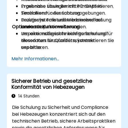
Ergebnisse sowie Berichte interpretieren.
Praxisnahe Übungen mit PC-DMIS in
Techniken für Ausrichtung,
Simulations- oder Laborumgebungen.
Bezugssysteme und Merkmalserfassung
Praktische Fallstudien basierend auf
Optionen zur Kurserweiterung
anwenden.
realen Inspektions Szenarien.
Inspektionsberichte konfigurieren und
Um eine maßgeschneiderte Schulung für
Messdaten für Qualitätssysteme
diesen Kurs anzufordern, kontaktieren Sie
exportieren.
uns bitte.
Mehr Informationen...
Sicherer Betrieb und gesetzliche
Konformität von Hebezeugen
14 Stunden
Die Schulung zu Sicherheit und Compliance
bei Hebezeugen konzentriert sich auf den
technischen Betrieb, sichere Arbeitspraktiken
sowie die gesetzlichen Anforderungen für