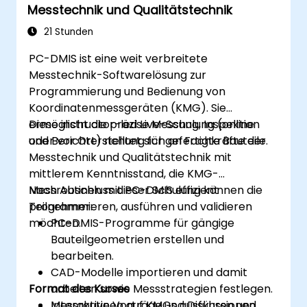
Messtechnik und Qualitätstechnik
21 Stunden
PC-DMIS ist eine weit verbreitete
Messtechnik-Softwarelösung zur
Programmierung und Bedienung von
Koordinatenmessgeräten (KMG). Sie
ermöglicht die präzise Messung, Inspektion
Diese instructor-led Live-Schulung (online
und Berichterstellung für gefertigte Bauteile.
oder vor Ort) richtet sich an Fachkräfte der
Messtechnik und Qualitätstechnik mit
mittlerem Kenntnisstand, die KMG-
Messroutinen mit PC-DMIS effizient
Nach Abschluss dieser Schulung können die
programmieren, ausführen und validieren
Teilnehmer:
möchten.
PC-DMIS-Programme für gängige
Bauteilgeometrien erstellen und
bearbeiten.
CAD-Modelle importieren und damit
Format des Kurses
arbeiten sowie Messstrategien festlegen.
Messroutinen auf KMGs ausführen und
Interaktive Vorträge und Diskussionen.