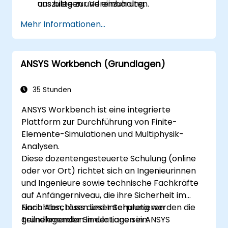
auszulegen und einzuhalten.
uns bitte zur Vereinbarung.
Gefährdungsbeurteilungen
Mehr Informationen...
durchzuführen und Kontrollmaßnahmen
für Hubaufgaben umzusetzen.
Effektiv auf hebezugsbedingte Vorfälle zu
ANSYS Workbench (Grundlagen)
reagieren und die erforderlichen
Meldungen abzuschließen.
35 Stunden
ANSYS Workbench ist eine integrierte
Plattform zur Durchführung von Finite-
Elemente-Simulationen und Multiphysik-
Analysen.
Diese dozentengesteuerte Schulung (online
oder vor Ort) richtet sich an Ingenieurinnen
und Ingenieure sowie technische Fachkräfte
auf Anfängerniveau, die ihre Sicherheit im
Einrichten, Lösen und Interpretieren
Nach Abschluss dieser Schulung werden die
grundlegender Simulationen in ANSYS
Teilnehmenden in der Lage sein: