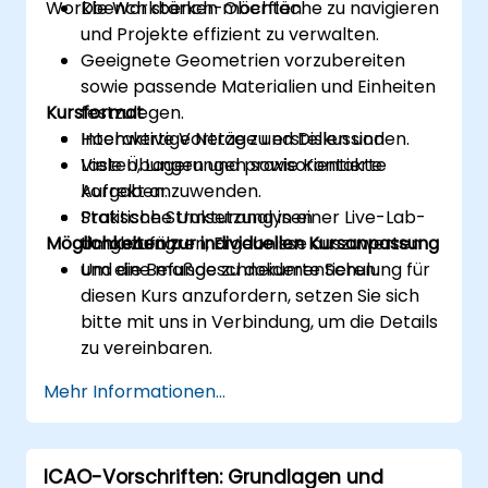
Workbench stärken möchten.
Die Workbench-Oberfläche zu navigieren
und Projekte effizient zu verwalten.
Geeignete Geometrien vorzubereiten
sowie passende Materialien und Einheiten
Kursformat
festzulegen.
Hochwertige Netze zu erstellen und
Interaktive Vorträge und Diskussionen.
Lasten, Lagerungen sowie Kontakte
Viele Übungen und praxisorientierte
korrekt anzuwenden.
Aufgaben.
Statische Strukturanalysen
Praktische Umsetzung in einer Live-Lab-
Möglichkeiten zur individuellen Kursanpassung
durchzuführen, Ergebnisse auszuwerten
Umgebung.
und die Befunde zu dokumentieren.
Um eine maßgeschneiderte Schulung für
diesen Kurs anzufordern, setzen Sie sich
bitte mit uns in Verbindung, um die Details
zu vereinbaren.
Mehr Informationen...
ICAO-Vorschriften: Grundlagen und