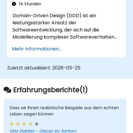
implementieren.
14 Stunden
Legacy-Systeme effektiv mit DDD-
Domain-Driven Design (DDD) ist ein
Techniken zu refaktorieren und zu
leistungsstarker Ansatz der
modernisieren.
Softwareentwicklung, der sich auf die
Produkt-, Domänen- und teamorientierte
Modellierung komplexer Softwareverhalten
Architekturen zu entwerfen und zu
konzentriert, indem die technische
implementieren.
Mehr Informationen...
Umsetzung mit den Kernkonzepten des
Data Mesh zu nutzen, um eine
Geschäftsmodells abgestimmt wird. Dieser
domänenorientierte Datenplattform für
Kurs untersucht, wie DDD Teams dabei
Zuletzt aktualisiert:
Data Discovery und Governance
2026-05-25
unterstützt, Komplexität zu bewältigen und
aufzubauen.
Risiken durch strategische und taktische
Muster zu reduzieren. Die Teilnehmer lernen,
Erfahrungsberichte(1)
eine 'Allgegenwärtige Sprache' (Ubiquitous
Language) aufzubauen, klare Grenzen durch
Bounded Contexts zu definieren und
Dass wir Ihnen realistische Beispiele aus dem echten
Leben zeigen können
spezifische Bausteine wie Entitäten,
Wertobjekte und Aggregate zu verwenden.
Das Ziel ist es, flexible und wartbare
Elria Slabber - Glacier by Sanlam