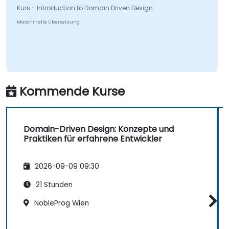
Softwarearchitekturen zu schaffen, die mit
Kurs - Introduction to Domain Driven Design
dem sich entwickelnden Geschäftsdomän im
Maschinelle Übersetzung
Einklang bleiben.
Kommende Kurse
Domain-Driven Design: Konzepte und
Praktiken für erfahrene Entwickler
2026-09-09 09:30
21 Stunden
NobleProg Wien