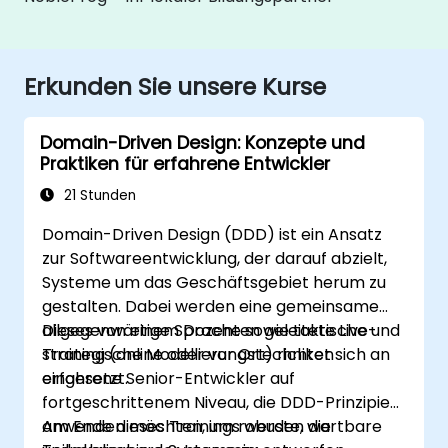
Erkunden Sie unsere Kurse
Domain-Driven Design: Konzepte und
Praktiken für erfahrene Entwickler
21 Stunden
Domain-Driven Design (DDD) ist ein Ansatz
zur Softwareentwicklung, der darauf abzielt,
Systeme um das Geschäftsgebiet herum zu
gestalten. Dabei werden eine gemeinsame
allgegenwärtige Sprache sowie taktische und
Dieses von einem Dozenten geleitete Live-
strategische Modellierungstechniken
Training (online oder vor Ort) richtet sich an
eingesetzt.
erfahrene Senior-Entwickler auf
fortgeschrittenem Niveau, die DDD-Prinzipien
anwenden möchten, um robuste, wartbare
Am Ende dieses Trainings werden die