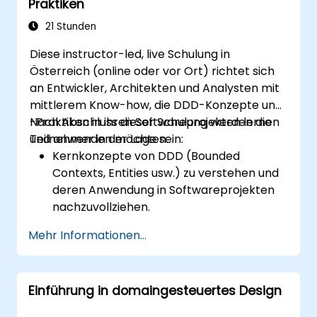
Praktiken
21 Stunden
Diese instructor-led, live Schulung in
Österreich (online oder vor Ort) richtet sich
an Entwickler, Architekten und Analysten mit
mittlerem Know-how, die DDD-Konzepte und
-Praktiken in ihren Softwareprojekten lernen
Nach Abschluss dieser Schulung werden die
und anwenden möchten.
Teilnehmer in der Lage sein:
Kernkonzepte von DDD (Bounded
Contexts, Entities usw.) zu verstehen und
deren Anwendung in Softwareprojekten
nachzuvollziehen.
Strategisches DDD einzusetzen, um das
Mehr Informationen...
Domänenmodell zu definieren und zu
designen, Subdomains zu identifizieren
und Grenzen festzulegen.
Einführung in domaingesteuertes Design
Taktisches DDD mit Mustern wie CQRS,
Factories und Event Sourcing zu