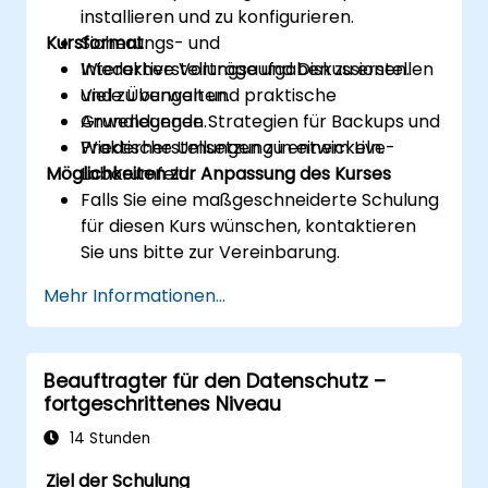
installieren und zu konfigurieren.
Kursformat
Sicherungs- und
Wiederherstellungsaufgaben zu erstellen
Interaktive Vorträge und Diskussionen.
und zu verwalten.
Viele Übungen und praktische
Grundlegende Strategien für Backups und
Anwendungen.
Wiederherstellungen zu entwickeln.
Praktische Umsetzung in einem Live-
Möglichkeiten zur Anpassung des Kurses
Laborumfeld.
Falls Sie eine maßgeschneiderte Schulung
für diesen Kurs wünschen, kontaktieren
Sie uns bitte zur Vereinbarung.
Mehr Informationen...
Beauftragter für den Datenschutz –
fortgeschrittenes Niveau
14 Stunden
Ziel der Schulung