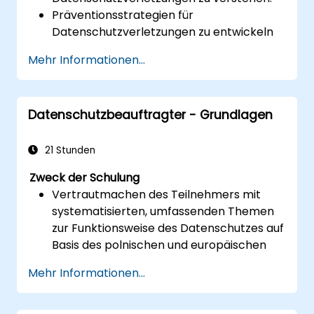
Präventionsstrategien für
Datenschutzverletzungen zu entwickeln
und umzusetzen.
Mehr Informationen...
Einen Incident-Response-Plan
aufzustellen, um Verletzungen
einzudämmen und abzumildern.
Datenschutzbeauftragter - Grundlagen
Sicher forensische Untersuchungen
durchzuführen und die Auswirkungen von
Verletzungen zu bewerten.
21 Stunden
Rechtliche und regulatorische
Zweck der Schulung
Anforderungen für die Meldepflicht von
Vertrautmachen des Teilnehmers mit
Verletzungen einzuhalten.
systematisierten, umfassenden Themen
Sich von Datenschutzverletzungen zu
zur Funktionsweise des Datenschutzes auf
erholen und die Sicherheitslage zu
Basis des polnischen und europäischen
stärken.
Rechts
Mehr Informationen...
Vermittlung praxisorientierter Kenntnisse
über die neuen Regelungen zur
Verarbeitung personenbezogener Daten