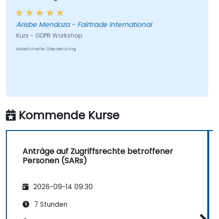
Datenverarbeitung und fördern eine Kultur
der Verantwortung im Datenschutz.
Arisbe Mendoza - Fairtrade International
Kurs - GDPR Workshop
Maschinelle Übersetzung
Kommende Kurse
Anträge auf Zugriffsrechte betroffener
Personen (SARs)
2026-09-14 09:30
7 Stunden