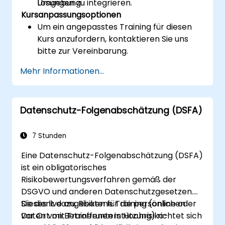
Lösungen zu integrieren.
Umgebung.
Kursanpassungsoptionen
Um ein angepasstes Training für diesen
Kurs anzufordern, kontaktieren Sie uns
bitte zur Vereinbarung.
Mehr Informationen...
Datenschutz-Folgenabschätzung (DSFA)
7 Stunden
Eine Datenschutz-Folgenabschätzung (DSFA)
ist ein obligatorisches
Risikobewertungsverfahren gemäß der
DSGVO und anderen Datenschutzgesetzen.
Sie dient dazu, Risiken für die persönlichen
Dieses live angebotene Training (online oder
Daten von Betroffenen in Hochrisiko-
vor Ort mit Trainerunterstützung) richtet sich