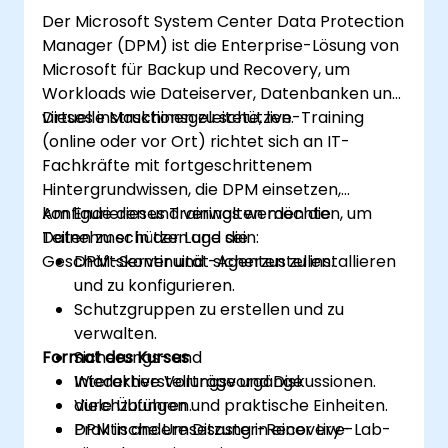
Der Microsoft System Center Data Protection
Manager (DPM) ist die Enterprise-Lösung von
Microsoft für Backup und Recovery, um
Workloads wie Dateiserver, Datenbanken und
virtuelle Maschinen zu schützen.
Dieses instruktionsgeleitete, live-Training
(online oder vor Ort) richtet sich an IT-
Fachkräfte mit fortgeschrittenem
Hintergrundwissen, die DPM einsetzen,
konfigurieren und verwalten möchten, um
Am Ende dieses Trainings werden die
Daten zu schützen und die
Teilnehmer in der Lage sein:
Geschäftskontinuität sicherzustellen.
DPM-Server und -Agenten zu installieren
und zu konfigurieren.
Schutzgruppen zu erstellen und zu
verwalten.
Format des Kurses
Sicherungs- und
Wiederherstellungsvorgänge
Interaktive Vorträge und Diskussionen.
durchzuführen.
Viele Übungen und praktische Einheiten.
DPM in andere Disaster-Recovery-
Praktische Umsetzung in einer Live-Lab-