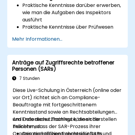
Praktische Kenntnisse darüber erwerben,
wie man die Aufgaben des Inspektors
ausführt
Praktische Kenntnisse über Prüfwesen
und Risikobewertung erwerben
Mehr Informationen...
Praktische Kenntnisse zu den neuen
Regeln für die Verarbeitung
personenbezogener Daten erhalten
Anträge auf Zugriffsrechte betroffener
Personen (SARs)
7 Stunden
Diese Live-Schulung in Österreich (online oder
vor Ort) richtet sich an Compliance-
Beauftragte mit fortgeschrittenem
Kenntnisstand sowie an Rechtsabteilungen
und Datenschutzfachleute, die sicherstellen
Am Ende dieses Trainings können die
möchten, dass der SAR-Prozess ihrer
Teilnehmer:
Organisation effizient, rechtskonform und
Den rechtlichen Rahmen für SARs