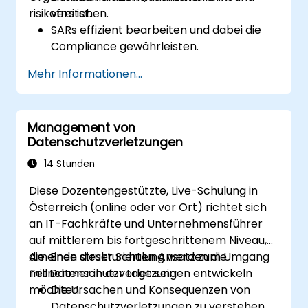
risikofrei ist.
verstehen.
SARs effizient bearbeiten und dabei die
Compliance gewährleisten.
Ausnahmen und Einschränkungen gemäß
Mehr Informationen...
den Datenschutzgesetzen identifizieren.
Komplexe SAR-Szenarien, einschließlich
personenbezogener Daten Dritter,
Management von
handhaben.
Datenschutzverletzungen
Bewährte Methoden für die
Dokumentation und Beantwortung von
14 Stunden
SARs umsetzen.
Diese Dozentengestützte, Live-Schulung in
Österreich (online oder vor Ort) richtet sich
an IT-Fachkräfte und Unternehmensführer
auf mittlerem bis fortgeschrittenem Niveau,
die einen strukturierten Ansatz zum Umgang
Am Ende dieser Schulung werden die
mit Datenschutzverletzungen entwickeln
Teilnehmer in der Lage sein:
möchten.
Die Ursachen und Konsequenzen von
Datenschutzverletzungen zu verstehen.