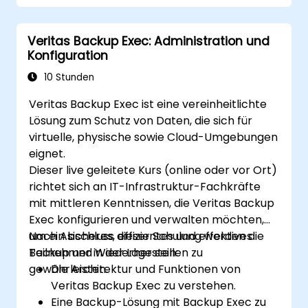
Veritas Backup Exec: Administration und
Konfiguration
10 Stunden
Veritas Backup Exec ist eine vereinheitlichte
Lösung zum Schutz von Daten, die sich für
virtuelle, physische sowie Cloud-Umgebungen
eignet.
Dieser live geleitete Kurs (online oder vor Ort)
richtet sich an IT-Infrastruktur-Fachkräfte
mit mittleren Kenntnissen, die Veritas Backup
Exec konfigurieren und verwalten möchten,
um ein sicheres, effizientes und effektives
Nach Abschluss dieser Schulung werden die
Backup und Wiederherstellen zu
Teilnehmer in der Lage sein:
gewährleisten.
Die Architektur und Funktionen von
Veritas Backup Exec zu verstehen.
Eine Backup-Lösung mit Backup Exec zu