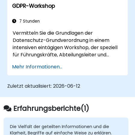
GDPR-Workshop
Darstellung der Bereiche mit den
höchsten rechtlichen Risiken im
Zusammenhang mit dem Inkrafttreten
7 Stunden
der DSGVO
Vermitteln Sie die Grundlagen der
Praktische Vorbereitung auf die
Datenschutz-Grundverordnung in einem
eigenständige Ausübung der Aufgaben
intensiven eintägigen Workshop, der speziell
eines Datenschutzbeauftragten
für Führungskräfte, Abteilungsleiter und
Compliance-Mitarbeitende konzipiert ist. Der
Mehr Informationen...
Kurs umfasst die Grundlagen der DSGVO,
Rechte der betroffenen Personen,
Grundsätze des Datenschutzes,
Zuletzt aktualisiert:
2026-06-12
Einwilligungsanforderungen, Verpflichtungen
zur Meldung von Datenschutzverletzungen
sowie das Prinzip des „Privacy by Design“. Sie
Erfahrungsberichte(1)
erhalten praktische Rahmenwerke zur
Implementierung von DSGVO-konformen
Strategien in Ihrer Organisation,
Die Vielfalt der geteilten Informationen und die
Klarheit, Begriffe auf einfache Weise zu erklären.
gewährleisten eine rechtmäßige