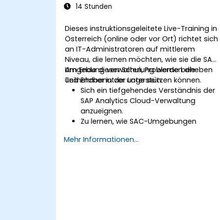
14 Stunden
Dieses instruktionsgeleitete Live-Training in
Österreich (online oder vor Ort) richtet sich
an IT-Administratoren auf mittlerem
Niveau, die lernen möchten, wie sie die SAC
Umgebung verwalten, Probleme beheben
Am Ende dieser Schulung werden die
und Endbenutzer unterstützen können.
Teilnehmer in der Lage sein:
Sich ein tiefgehendes Verständnis der
SAP Analytics Cloud-Verwaltung
anzueignen.
Zu lernen, wie SAC-Umgebungen
konfiguriert und verwaltet werden.
Mehr Informationen...
Benutzerrollen, Berechtigungen und
Sicherheitseinstellungen zu verstehen.
Datenverbindungen und Datenmodelle
zu verwalten.
Häufige SAC-Probleme zu identifizieren
und zu beheben.
Technischen Support für Endbenutzer
bereitzustellen.