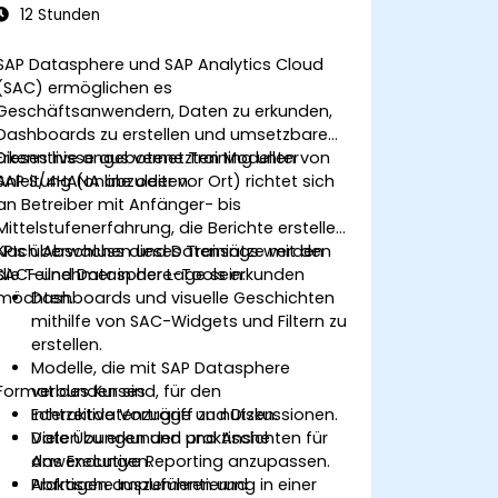
12 Stunden
SAP Datasphere und SAP Analytics Cloud
(SAC) ermöglichen es
Geschäftsanwendern, Daten zu erkunden,
Dashboards zu erstellen und umsetzbare
Erkenntnisse aus vernetzten Modellen von
Dieses live angebotene Training unter
SAP S/4HANA abzuleiten.
Anleitung (online oder vor Ort) richtet sich
an Betreiber mit Anfänger- bis
Mittelstufenerfahrung, die Berichte erstellen,
KPIs überwachen und Datensätze mit den
Nach Abschluss dieses Trainings werden
SAC- und Datasphere-Tools erkunden
die Teilnehmer in der Lage sein:
möchten.
Dashboards und visuelle Geschichten
mithilfe von SAC-Widgets und Filtern zu
erstellen.
Modelle, die mit SAP Datasphere
Format des Kurses
verbunden sind, für den
Echtzeitdatenzugriff zu nutzen.
Interaktive Vorträge und Diskussionen.
Daten zu erkunden und Ansichten für
Viele Übungen und praktische
das Executive Reporting anzupassen.
Anwendungen.
Abfragen auszuführen und
Praktische Implementierung in einer