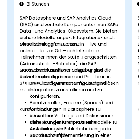
21 Stunden
SAP Datasphere und SAP Analytics Cloud
(SAC) sind zentrale Komponenten von SAPs
Data- und Analytics-Ökosystem. Sie bieten
-
sichere Modellierungs-, Integrations- und
Visualisierungsfunktionen.
Diese Schulung mit Dozent:in – live und
online oder vor Ort – richtet sich an
Teilnehmer:innen der Stufe „Fortgeschritten“
(Administrator-Betreiber), die SAP
Datasphere- und SAC-Umgebungen
Nach Abschluss dieser Schulung sind die
verwalten, konfigurieren und Probleme in
Teilnehmer in der Lage:
S/4HANA-konfigurierten Umgebungen lösen
SAP Cloud Connector für Backend-
möchten.
Integration zu installieren und zu
konfigurieren.
Benutzerrollen, -räume (Spaces) und
Kursformat
Verbindungen in Datasphere zu
verwalten.
Interaktive Vorträge und Diskussionen.
sichere und effiziente Datenmodelle zu
Viele Übungen und praktische
erstellen sowie Fehlerbehebungen in
Anwendungen.
SAC durchzuführen.
Hands-On-Implementierung in einer