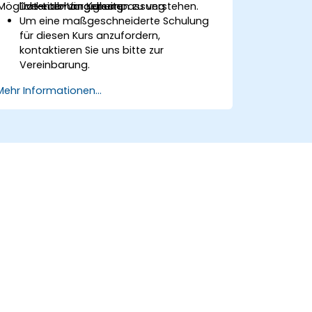
Möglichkeiten zur Kursanpassung
Datenabhängigkeiten zu verstehen.
Live-Lab-Umgebung.
Um eine maßgeschneiderte Schulung
für diesen Kurs anzufordern,
kontaktieren Sie uns bitte zur
Vereinbarung.
Mehr Informationen...