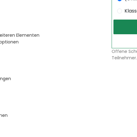
Klas
eiteren Elementen
soptionen
Offene Sch
Teilnehmer.
ungen
onen