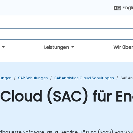
Engl
g
Leistungen
Wir übe
ulungen
SAP Schulungen
SAP Analytics Cloud Schulungen
SAP An
 Cloud (SAC) für 
udbasierte Software-as-a-Service-Lösung (SaaS) von SAP. Si