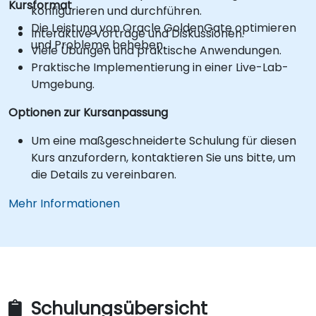
Kursformat
konfigurieren und durchführen.
Die Leistung von Oracle GoldenGate optimieren
Interaktive Vorträge und Diskussionen.
und Probleme beheben.
Viele Übungen und praktische Anwendungen.
Praktische Implementierung in einer Live-Lab-
Umgebung.
Optionen zur Kursanpassung
Um eine maßgeschneiderte Schulung für diesen
Kurs anzufordern, kontaktieren Sie uns bitte, um
die Details zu vereinbaren.
Mehr Informationen
Schulungsübersicht