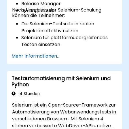
Release Manager
Nach Abschluss der Selenium-Schulung
QA-Ingenieure
können die Teilnehmer:
Die Selenium-Testsuite in realen
Projekten effektiv nutzen
Selenium für plattformübergreifendes
Testen einsetzen
Tests mittels Selenium Grid verteilen
Mehr Informationen...
Regressionstests mit Selenium in Jenkins
ausführen
Testberichte und periodische Berichte
Testautomatisierung mit Selenium und
mit Jenkins vorbereiten
Python
14 Stunden
Selenium ist ein Open-Source-Framework zur
Automatisierung von Webanwendungstests in
verschiedenen Browsern. Mit Selenium 4
stehen verbesserte WebDriver-APIs, native