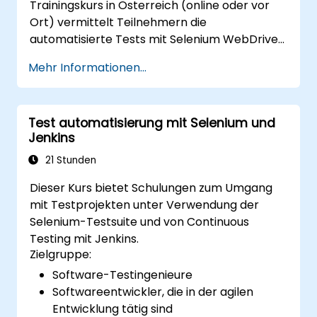
Trainingskurs in Österreich (online oder vor
(https://www.nobleprog.com/introduction-
Ort) vermittelt Teilnehmern die
selenium-training)
.
automatisierte Tests mit Selenium WebDriver
und C# in Visual Studio. Falls Sie keine
Mehr Informationen...
Programmiererfahrung mit C# haben oder
Ihre Kenntnisse auffrischen möchten,
empfehlen wir Ihnen den Kurs: C# für
Test automatisierung mit Selenium und
Automatisierungs-Testingenieure.
Jenkins
21 Stunden
Dieser Kurs bietet Schulungen zum Umgang
mit Testprojekten unter Verwendung der
Selenium-Testsuite und von Continuous
Testing mit Jenkins.
Zielgruppe:
Software-Testingenieure
Softwareentwickler, die in der agilen
Entwicklung tätig sind