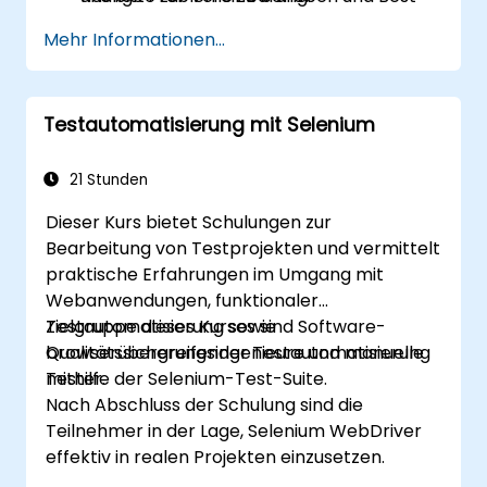
Practices für die Stabilität der
Mehr Informationen...
Automatisierung anzuwenden.
Testautomatisierung mit Selenium
21 Stunden
Dieser Kurs bietet Schulungen zur
Bearbeitung von Testprojekten und vermittelt
praktische Erfahrungen im Umgang mit
Webanwendungen, funktionaler
Testautomatisierung sowie
Zielgruppe dieses Kurses sind Software-
browserübergreifender Testautomatisierung
Qualitätssicherungsingenieure und manuelle
mithilfe der Selenium-Test-Suite.
Tester.
Nach Abschluss der Schulung sind die
Teilnehmer in der Lage, Selenium WebDriver
effektiv in realen Projekten einzusetzen.