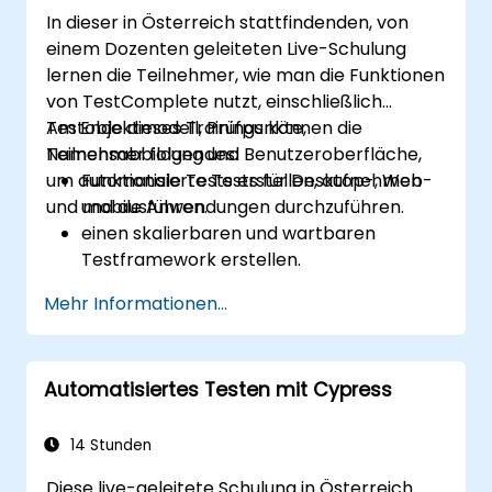
In dieser in Österreich stattfindenden, von
einem Dozenten geleiteten Live-Schulung
lernen die Teilnehmer, wie man die Funktionen
von TestComplete nutzt, einschließlich
Testobjektmodell, Prüfpunkte,
Am Ende dieses Trainings können die
Namensabbildung und Benutzeroberfläche,
Teilnehmer folgendes:
um automatisierte Tests für Desktop-, Web-
Funktionale Tests erstellen, aufnehmen
und mobile Anwendungen durchzuführen.
und ausführen.
einen skalierbaren und wartbaren
Testframework erstellen.
Prüfpunkte erstellen, Tests für
Mehr Informationen...
verschiedene Geräte anpassen und
Testergebnisse analysieren.
Skripterweiterungen von TestComplete
Automatisiertes Testen mit Cypress
nutzen.
14 Stunden
Diese live-geleitete Schulung in Österreich