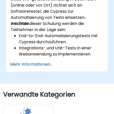
(online oder vor Ort) richtet sich an
Softwaretester, die Cypress zur
Automatisierung von Tests einsetzen
möchten.
Am Ende dieser Schulung werden die
Teilnehmer in der Lage sein:
End-to-End-Automatisierungstests mit
Cypress durchzuführen.
Integrations- und Unit-Tests in einer
Webanwendung zu implementieren.
Cypress als Alternative zu Selenium zu
Mehr Informationen...
verwenden.
Verwandte Kategorien