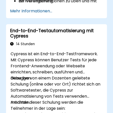
an Prüfungsimitationen zu üben und mit
zur Vereinbarung.
echten Prüfungsfomaten vertraut zu
Mehr Informationen...
werden.
End-to-End-Testautomatisierung mit
Cypress
14 Stunden
Cypress ist ein End-to-End-Testframework.
Mit Cypress können Benutzer Tests für jede
Frontend-Anwendung oder Webseite
einrichten, schreiben, ausführen und
debuggen.
Diese live von einem Dozenten geleitete
Schulung (online oder vor Ort) richtet sich an
Softwaretester, die Cypress zur
Automatisierung von Tests verwenden
möchten.
Am Ende dieser Schulung werden die
Teilnehmer in der Lage sein: