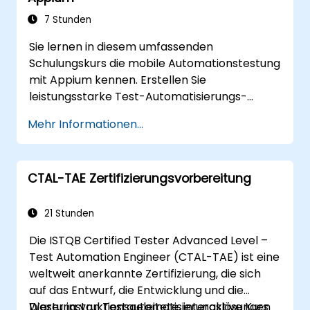
Berichterstellung implementieren
können.
7 Stunden
TestStand mit externen Datenbanken,
Sie lernen in diesem umfassenden
Systemen und Hardware integrieren
Schulungskurs die mobile Automationstestung
können.
mit Appium kennen. Erstellen Sie
Best Practices für die Wartung,
leistungsstarke Test-Automatisierungs-
Verwaltung, Fehlerbehebung und
Frameworks für Android- und iOS-Mobile
Fehlersuche in komplexen Testabläufen
Mehr Informationen...
Apps unter Verwendung des
anwenden können.
branchenführenden Appium-Frameworks. Sie
sammeln praktische Erfahrungen bei der
CTAL-TAE Zertifizierungsvorbereitung
Konfiguration von Appium, dem Schreiben von
Testsuiten, der Identifizierung nativer und
Web-Elemente sowie der Erstellung
21 Stunden
detaillierter Testberichte. Dieses Kursangebot
Die ISTQB Certified Tester Advanced Level –
ist ideal für QA-Ingenieure und Test-Experten,
Test Automation Engineer (CTAL-TAE) ist eine
die ihre Fähigkeiten im Bereich Mobile Testing
weltweit anerkannte Zertifizierung, die sich
und Automation erweitern möchten. Es bietet
auf das Entwurf, die Entwicklung und die
einen optimalen Einstieg in die Appium-
Wartung von Testautomatisierungslösungen
Dieser instruktionsgeleitete, interaktive Kurs