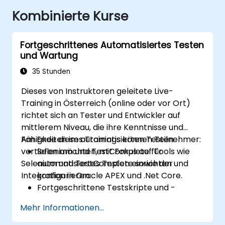
Kombinierte Kurse
Fortgeschrittenes Automatisiertes Testen
und Wartung
35 Stunden
Dieses von Instruktoren geleitete Live-
Training in Österreich (online oder vor Ort)
richtet sich an Tester und Entwickler auf
mittlerem Niveau, die ihre Kenntnisse und
Fähigkeiten im automatisierten Testen
Am Ende dieses Trainings können Teilnehmer:
vertiefen möchten, mit Fokus auf Tools wie
Selenium und TestComplete für
Selenium und TestComplete sowie der
automatisiertes Testen einrichten und
Integration in Oracle APEX und .Net Core.
konfigurieren.
Fortgeschrittene Testskripte und -
frameworks entwickeln.
Mehr Informationen...
Automatisiertes Testen in Oracle APEX-
und .Net Core-Anwendungen integrieren.