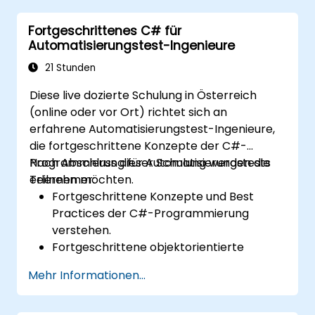
Machine-Learning-Techniken einsetzen,
Fortgeschrittenes C# für
um die Testautomatisierung zu
Automatisierungstest-Ingenieure
verbessern.
den Wechsel vom manuellen zum
21 Stunden
automatisierten Testen effektiv
Diese live dozierte Schulung in Österreich
gestalten.
(online oder vor Ort) richtet sich an
ausgelagerte Testprojekte verwalten und
erfahrene Automatisierungstest-Ingenieure,
Qualitätsstandards aufrechterhalten.
die fortgeschrittene Konzepte der C#-
Programmierung für Automatisierungstests
Nach Abschluss dieser Schulung werden die
erlernen möchten.
Teilnehmer:
Fortgeschrittene Konzepte und Best
Practices der C#-Programmierung
verstehen.
Fortgeschrittene objektorientierte
Programmierprinzipien anwenden, um
Mehr Informationen...
effiziente und flexible
Automatisierungslösungen zu erstellen.
Modulare und wiederverwendbare