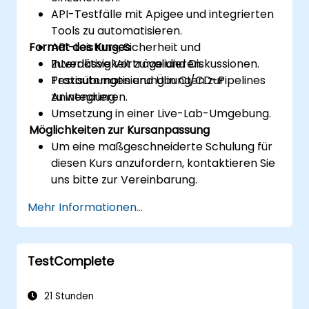
API-Testfälle mit Apigee und integrierten
Tools zu automatisieren.
Format des Kurses
API-Leistung, Sicherheit und
Zuverlässigkeit zu validieren.
Interaktive Vorträge und Diskussionen.
Testautomatisierung in CI/CD-Pipelines
Praxisübungen und Übungen zur
zu integrieren.
Anwendung.
Umsetzung in einer Live-Lab-Umgebung.
Möglichkeiten zur Kursanpassung
Um eine maßgeschneiderte Schulung für
diesen Kurs anzufordern, kontaktieren Sie
uns bitte zur Vereinbarung.
Mehr Informationen...
TestComplete
21 Stunden