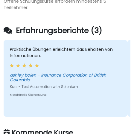
Offene Schulungskurse erfordern mindestens 5
Teilnehmer.
Erfahrungsberichte (3)
raktische Übungen erleichtern das Behalten von
Sehr 
Informationen.
Train
shley bolen - Insurance Corporation of British
Pedro
Columbia
Kurs -
urs - Test Automation with Selenium
Maschin
aschinelle Übersetzung
Kommende Kurse