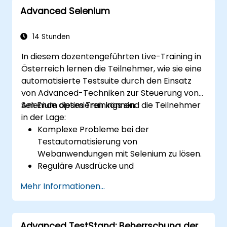
Advanced Selenium
Automatisierungsframeworks gemäß den
Branchenbest Practices entwerfen und
entwickeln.
14 Stunden
In diesem dozentengeführten Live-Training in
Österreich lernen die Teilnehmer, wie sie eine
automatisierte Testsuite durch den Einsatz
von Advanced-Techniken zur Steuerung von
Selenium optimieren können.
Am Ende dieses Trainings sind die Teilnehmer
in der Lage:
Komplexe Probleme bei der
Testautomatisierung von
Webanwendungen mit Selenium zu lösen.
Reguläre Ausdrücke und
verifizierungstechniken auf Basis von
Mehr Informationen...
Mustern anzuwenden.
Ausnahmen zu behandeln, die die
Testausführung unterbrechen.
Advanced TestStand: Beherrschung der
Webobjekte programmgesteuert zu