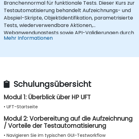
Branchennormal für funktionale Tests. Dieser Kurs zur
Testautomatisierung behandelt Aufzeichnungs- und
Abspiel-Skripte, Objektidentifikation, parametrisierte
Tests, wiederverwendbare Aktionen,
Webanwendungstests sowie API-Validierungen durch
Mehr Informationen
praktische Übungen. Lernen Sie, manuelle Testfälle in
robuste automatisierte Skripte umzuwandeln,
Checkpoints und Synchronisation einzusetzen und
skalierbare Test-Frameworks für qualitätsgesicherte
Unternehmensworkflows sowie Regressionstests
aufzubauen.
Schulungsübersicht
Modul 1: Überblick über HP UFT
• UFT-Startseite
Modul 2: Vorbereitung auf die Aufzeichnung
/ Vorteile der Testautomatisierung
• Navigieren Sie im typischen GUI-Testworkflow