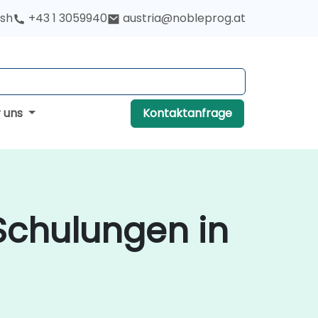
ish
+43 1 3059940
austria@nobleprog.at
r uns
Kontaktanfrage
Schulungen in