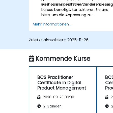
Methoden im Rahmen der Zertifizierung
oder rollenspezifische Variante dieses
Kurses benötigt, kontaktieren Sie uns
bitte, um die Anpassung zu
besprechen.
Mehr Informationen...
Zuletzt aktualisiert:
2025-11-26
Kommende Kurse
BCS Practitioner
BCS
Certificate in Digital
Cer
Product Management
Pr
2026-09-28 09:30
2
21 Stunden
2