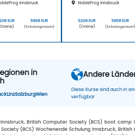
obleProg Innsbruck
NobleProg Innsbruck
208 EUR
5958 EUR
5208 EUR
5958 EUR
Online)
(Online)
(Schulungsraum)
(Schulungsraum
egionen in
Andere Lände
ch
Diese Kurse sind auch in a
uck
Linz
Salzburg
Wien
verfügbar
 Innsbruck, British Computer Society (BCS) boot camp I
r Society (BCS) Wochenende Schulung Innsbruck, Britis