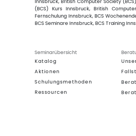
Innsbruck, British Computer Society (BCS)
(BCS) Kurs Innsbruck, British Comput
Fernschulung Innsbruck, BCS Wochenende 
BCS Seminare Innsbruck, BCS Training Inn
Seminarübersicht
Berat
Katalog
Unse
Aktionen
Falls
Schulungsmethoden
Bera
Ressourcen
Bera