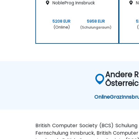
NobleProg Innsbruck
N
5208 EUR
5958 EUR
5
(Online)
(
(Schulungsraum)
Andere R
Österrei
Online
Graz
Innsbr
British Computer Society (BCS) Schulung
Fernschulung Innsbruck, British Compute