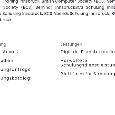
 Training Innsbruck, British Computer Society (BCS) Se
er Society (BCS) Seminar InnsbruckBCS Schulung In
Schulung Innsbruck, BCS Abends Schulung Innsbruck, BC
sbruck
ung
Leistungen
r Ansatz
Digitale Transformati
tudien
Verwaltete
Schulungsdienstleistu
tungsanfrage
Plattform für Schulun
tungskatalog