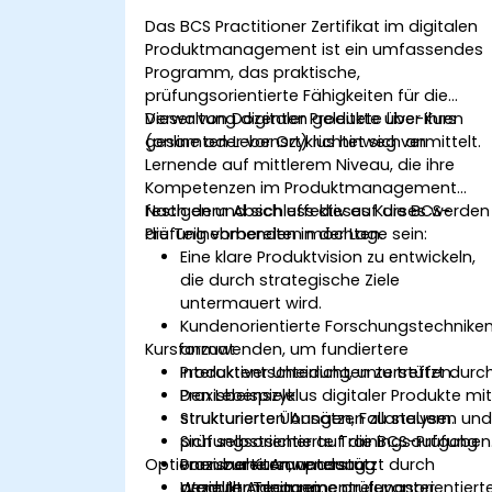
Das BCS Practitioner Zertifikat im digitalen
Produktmanagement ist ein umfassendes
Programm, das praktische,
prüfungsorientierte Fähigkeiten für die
Verwaltung digitaler Produkte über ihren
Dieser von Dozenten geleitete Live-Kurs
gesamten Lebenszyklus hinweg vermittelt.
(online oder vor Ort) richtet sich an
Lernende auf mittlerem Niveau, die ihre
Kompetenzen im Produktmanagement
festigen und sich effektiv auf die BCS-
Nach dem Abschluss dieses Kurses werden
Prüfung vorbereiten möchten.
die Teilnehmenden in der Lage sein:
Eine klare Produktvision zu entwickeln,
die durch strategische Ziele
untermauert wird.
Kundenorientierte Forschungstechnike
Kursformat
anzuwenden, um fundiertere
Produktentscheidungen zu treffen.
Interaktiver Unterricht, unterstützt durc
Den Lebenszyklus digitaler Produkte mi
Praxisbeispiele.
strukturierten Ansätzen zu steuern.
Strukturierte Übungen, Fallanalysen un
Sich selbstsicher auf die BCS-Prüfung
prüfungsorientierte Trainingsaufgaben
Optionen zur Kursanpassung
vorzubereiten, unterstützt durch
Praxisnahe Anwendung
gezielte Anleitung.
produktmanagementrelevanter
Wenn Ihr Team eine prüfungsorientiert