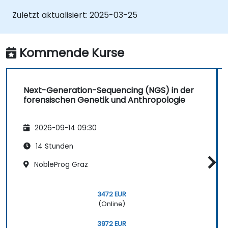
NGS bei degradierten und komplexen
Zuletzt aktualisiert:
2025-03-25
DNA-Proben einzusetzen.
Bioinformatik-Tools für forensische
genomische Analysen zu nutzen.
Kommende Kurse
Gesetzliche und ethische Aspekte in der
forensischen Genomik zu verstehen.
Next-Generation-Sequencing (NGS) in der
forensischen Genetik und Anthropologie
2026-09-14 09:30
14 Stunden
NobleProg Graz
3472 EUR
(Online)
3972 EUR