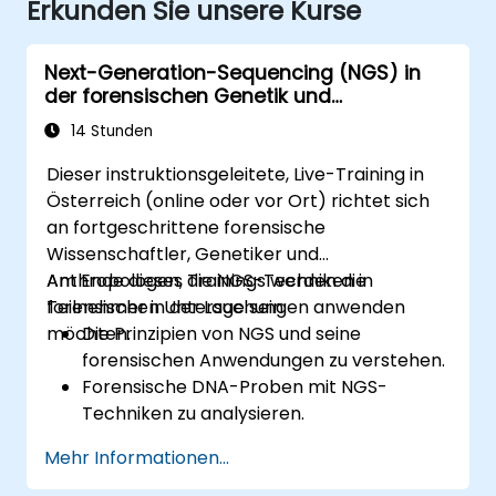
Erkunden Sie unsere Kurse
Next-Generation-Sequencing (NGS) in
der forensischen Genetik und
Anthropologie
14 Stunden
Dieser instruktionsgeleitete, Live-Training in
Österreich (online oder vor Ort) richtet sich
an fortgeschrittene forensische
Wissenschaftler, Genetiker und
Anthropologen, die NGS-Techniken in
Am Ende dieses Trainings werden die
forensischen Untersuchungen anwenden
Teilnehmer in der Lage sein:
möchten.
Die Prinzipien von NGS und seine
forensischen Anwendungen zu verstehen.
Forensische DNA-Proben mit NGS-
Techniken zu analysieren.
NGS-Daten zur Identifizierung von
Mehr Informationen...
Menschen und Bestimmung der
Abstammung zu interpretieren.